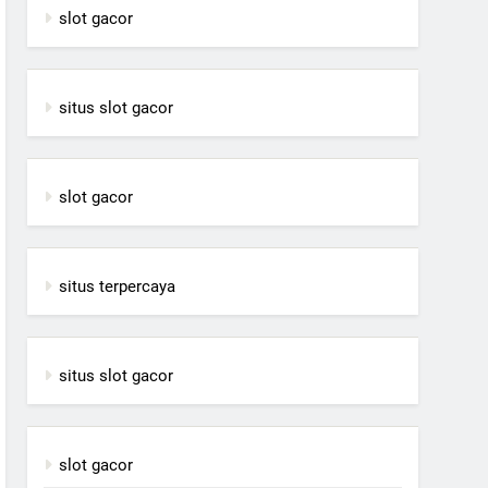
slot gacor
situs slot gacor
slot gacor
situs terpercaya
situs slot gacor
slot gacor