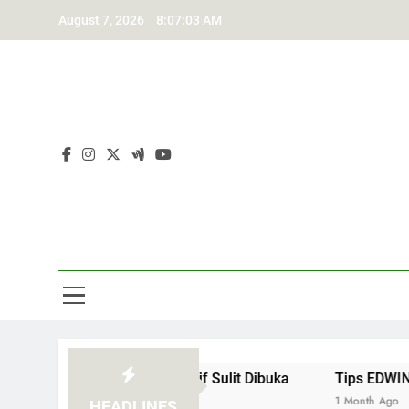
Skip
August 7, 2026
8:07:04 AM
to
content
Al 
Dapatkan F
D Link Alternatif Sulit Dibuka
Tips EDWINSLOT Login
1 Month Ago
HEADLINES