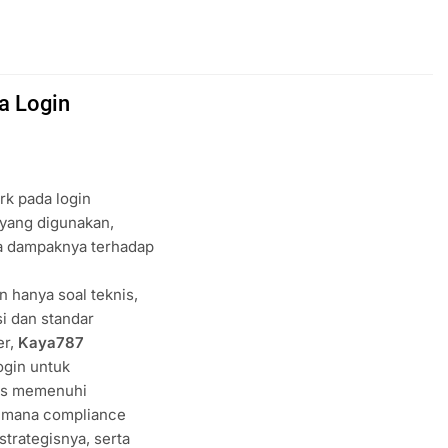
a Login
rk pada login
 yang digunakan,
ta dampaknya terhadap
 hanya soal teknis,
i dan standar
er,
Kaya787
ogin untuk
us memenuhi
gaimana compliance
trategisnya, serta