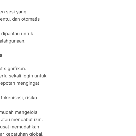
en sesi yang
tentu, dan otomatis
 dipantau untuk
alahgunaan.
a
signifikan:
rlu sekali login untuk
repotan mengingat
okenisasi, risiko
 mudah mengelola
atau mencabut izin.
rpusat memudahkan
r kepatuhan global.