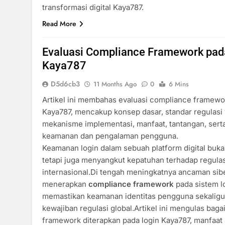
transformasi digital Kaya787.
Read More
Evaluasi Compliance Framework pad
Kaya787
D5d6cb3
11 Months Ago
0
6 Mins
Artikel ini membahas evaluasi compliance framewo
Kaya787, mencakup konsep dasar, standar regulasi
mekanisme implementasi, manfaat, tantangan, ser
keamanan dan pengalaman pengguna.
Keamanan login dalam sebuah platform digital bukan
tetapi juga menyangkut kepatuhan terhadap regulas
internasional.Di tengah meningkatnya ancaman sib
menerapkan
compliance framework
pada sistem l
memastikan keamanan identitas pengguna sekalig
kewajiban regulasi global.Artikel ini mengulas ba
framework diterapkan pada login Kaya787, manfaat s