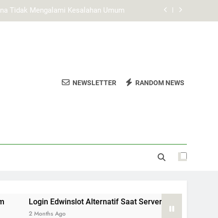
una Tidak Mengalami Kesalahan Umum
ma Tidak Merespons dengan Tetap Aman
Penting untuk Akses Akun yang Stabil
 TIARA4D Link Alternatif Sulit Dibuka
NEWSLETTER
RANDOM NEWS
una Tidak Mengalami Kesalahan Umum
ma Tidak Merespons dengan Tetap Aman
k Gaya Yang Stylish Dan Modis.
Penting untuk Akses Akun yang Stabil
in Edwinslot Alternatif Saat Server Utama Tidak Merespons 
nths Ago