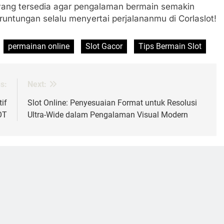
yang tersedia agar pengalaman bermain semakin
ntungan selalu menyertai perjalananmu di Corlaslot!
permainan online
Slot Gacor
Tips Bermain Slot
s:
Next:
if
Slot Online: Penyesuaian Format untuk Resolusi
OT
Ultra-Wide dalam Pengalaman Visual Modern