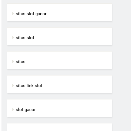
situs slot gacor
situs slot
situs
situs link slot
slot gacor