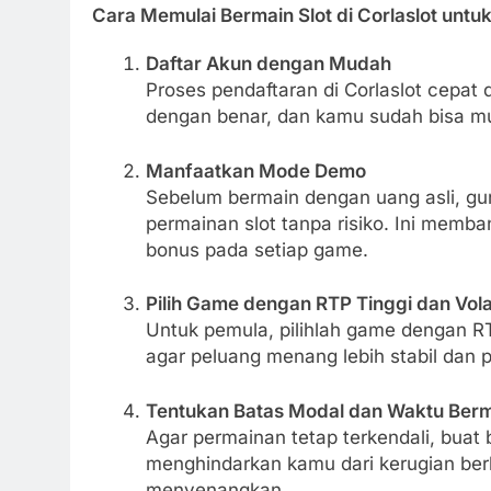
Cara Memulai Bermain Slot di Corlaslot untu
Daftar Akun dengan Mudah
Proses pendaftaran di Corlaslot cepat 
dengan benar, dan kamu sudah bisa mul
Manfaatkan Mode Demo
Sebelum bermain dengan uang asli, g
permainan slot tanpa risiko. Ini memb
bonus pada setiap game.
Pilih Game dengan RTP Tinggi dan Volat
Untuk pemula, pilihlah game dengan RT
agar peluang menang lebih stabil dan
Tentukan Batas Modal dan Waktu Ber
Agar permainan tetap terkendali, buat 
menghindarkan kamu dari kerugian ber
menyenangkan.