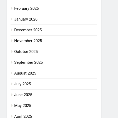
February 2026
January 2026
December 2025
November 2025
October 2025
September 2025
August 2025
July 2025
June 2025
May 2025
April 2025