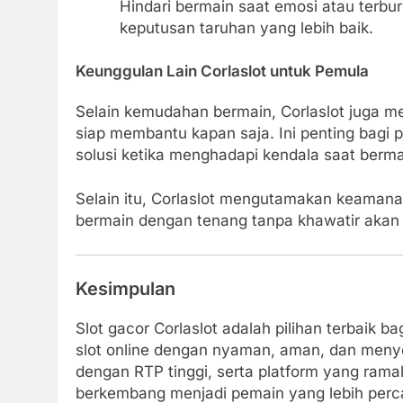
Hindari bermain saat emosi atau ter
keputusan taruhan yang lebih baik.
Keunggulan Lain Corlaslot untuk Pemula
Selain kemudahan bermain, Corlaslot juga 
siap membantu kapan saja. Ini penting bag
solusi ketika menghadapi kendala saat berma
Selain itu, Corlaslot mengutamakan keamana
bermain dengan tenang tanpa khawatir akan 
Kesimpulan
Slot gacor Corlaslot adalah pilihan terbaik
slot online dengan nyaman, aman, dan menye
dengan RTP tinggi, serta platform yang ram
berkembang menjadi pemain yang lebih perca