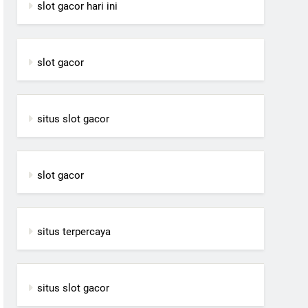
slot gacor hari ini
slot gacor
situs slot gacor
slot gacor
situs terpercaya
situs slot gacor