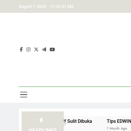
Skip
August 7, 2026
11:53:52 AM
to
content
Al 
Dapatkan F
D Link Alternatif Sulit Dibuka
Tips EDWINSLOT Login
1 Month Ago
HEADLINES