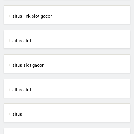
situs link slot gacor
situs slot
situs slot gacor
situs slot
situs