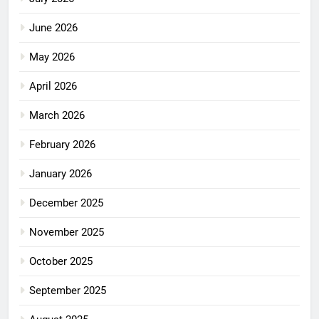
June 2026
May 2026
April 2026
March 2026
February 2026
January 2026
December 2025
November 2025
October 2025
September 2025