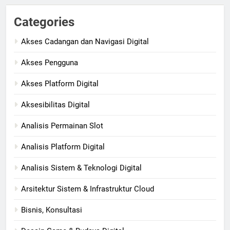
Categories
Akses Cadangan dan Navigasi Digital
Akses Pengguna
Akses Platform Digital
Aksesibilitas Digital
Analisis Permainan Slot
Analisis Platform Digital
Analisis Sistem & Teknologi Digital
Arsitektur Sistem & Infrastruktur Cloud
Bisnis, Konsultasi