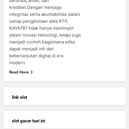
beretika, aman, dan
kredibel.Dengan menjaga
integritas serta akuntabilitas dalam
setiap pengelolaan data RTP,
KAYA787 tidak hanya memimpin
dalam inovasi teknologi, tetapi juga
menjadi contoh bagaimana etika
dapat menjadi inti dari
keberlanjutan digital di era
modern.
Read More
link slot
slot gacor hari ini