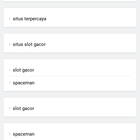
situs terpercaya
situs slot gacor
slot gacor
spaceman
slot gacor
spaceman