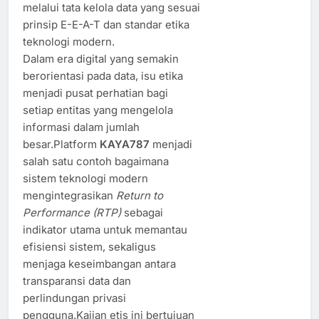
melalui tata kelola data yang sesuai
prinsip E-E-A-T dan standar etika
teknologi modern.
Dalam era digital yang semakin
berorientasi pada data, isu etika
menjadi pusat perhatian bagi
setiap entitas yang mengelola
informasi dalam jumlah
besar.Platform
KAYA787
menjadi
salah satu contoh bagaimana
sistem teknologi modern
mengintegrasikan
Return to
Performance (RTP)
sebagai
indikator utama untuk memantau
efisiensi sistem, sekaligus
menjaga keseimbangan antara
transparansi data dan
perlindungan privasi
pengguna.Kajian etis ini bertujuan