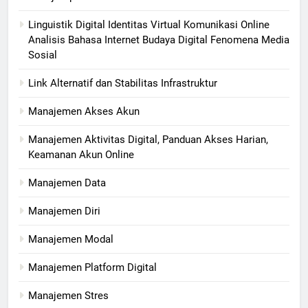
Linguistik Digital Identitas Virtual Komunikasi Online
Analisis Bahasa Internet Budaya Digital Fenomena Media
Sosial
Link Alternatif dan Stabilitas Infrastruktur
Manajemen Akses Akun
Manajemen Aktivitas Digital, Panduan Akses Harian,
Keamanan Akun Online
Manajemen Data
Manajemen Diri
Manajemen Modal
Manajemen Platform Digital
Manajemen Stres