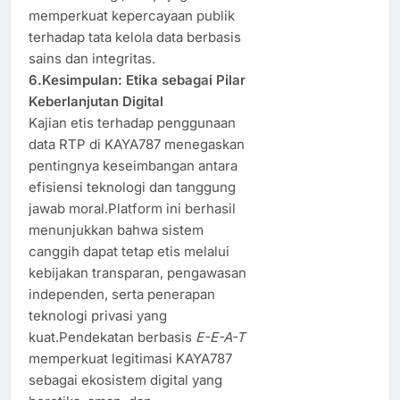
memperkuat kepercayaan publik
terhadap tata kelola data berbasis
sains dan integritas.
6.Kesimpulan: Etika sebagai Pilar
Keberlanjutan Digital
Kajian etis terhadap penggunaan
data RTP di KAYA787 menegaskan
pentingnya keseimbangan antara
efisiensi teknologi dan tanggung
jawab moral.Platform ini berhasil
menunjukkan bahwa sistem
canggih dapat tetap etis melalui
kebijakan transparan, pengawasan
independen, serta penerapan
teknologi privasi yang
kuat.Pendekatan berbasis
E-E-A-T
memperkuat legitimasi KAYA787
sebagai ekosistem digital yang