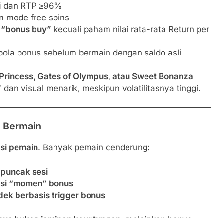
i
dan RTP ≥96%
 mode free spins
 “bonus buy”
kecuali paham nilai rata-rata Return per
ola bonus sebelum bermain dengan saldo asli
t Princess, Gates of Olympus, atau Sweet Bonanza
 dan visual menarik, meskipun volatilitasnya tinggi.
a Bermain
si pemain
. Banyak pemain cenderung:
 puncak sesi
ksi “momen” bonus
ek berbasis trigger bonus