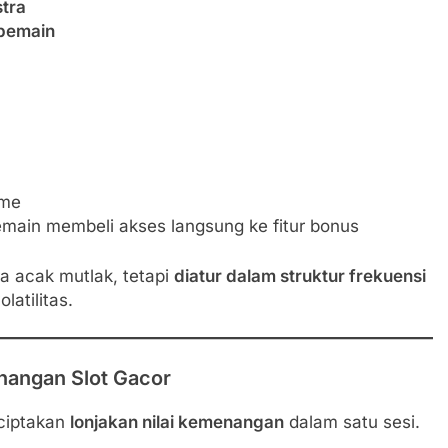
tra
 pemain
ame
ain membeli akses langsung ke fitur bonus
ra acak mutlak, tetapi
diatur dalam struktur frekuensi
atilitas.
nangan Slot Gacor
nciptakan
lonjakan nilai kemenangan
dalam satu sesi.