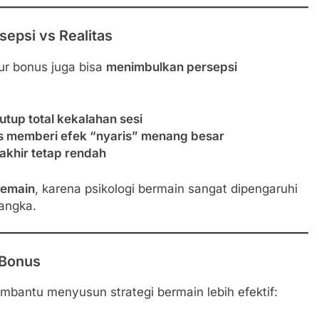
sepsi vs Realitas
tur bonus juga bisa
menimbulkan persepsi
utup total kekalahan sesi
s memberi efek “nyaris” menang besar
 akhir tetap rendah
pemain
, karena psikologi bermain sangat dipengaruhi
 angka.
 Bonus
mbantu menyusun strategi bermain lebih efektif: