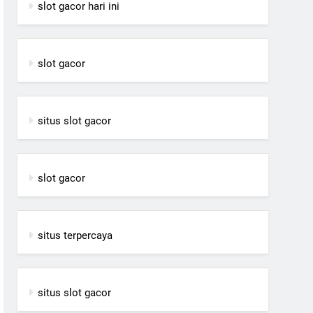
slot gacor hari ini
slot gacor
situs slot gacor
slot gacor
situs terpercaya
situs slot gacor