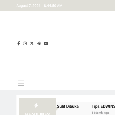
Skip
August 7, 2026
8:44:51 AM
to
content
Al 
Dapatkan F
 Link Alternatif Sulit Dibuka
Tips EDWINSLOT Login 
1 Month Ago
HEADLINES