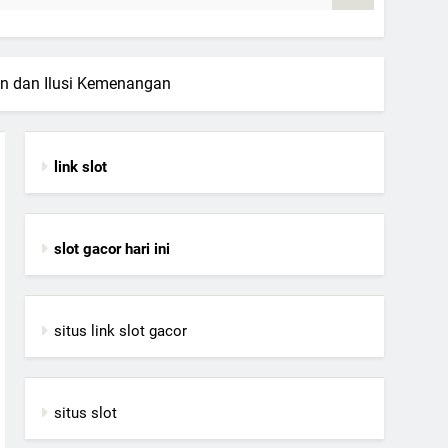
an dan Ilusi Kemenangan
link slot
slot gacor hari ini
situs link slot gacor
situs slot