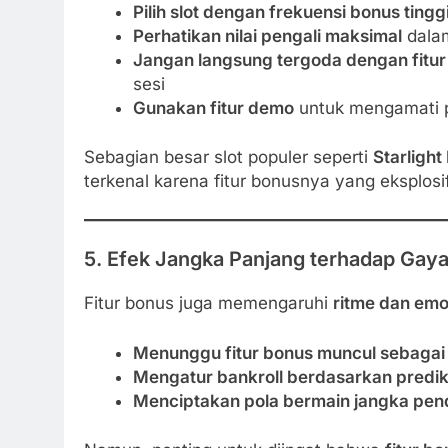
Pilih slot dengan frekuensi bonus tingg
Perhatikan nilai pengali maksimal
dalam
Jangan langsung tergoda dengan fitur
sesi
Gunakan fitur demo
untuk mengamati p
Sebagian besar slot populer seperti
Starligh
terkenal karena fitur bonusnya yang eksplosif
5. Efek Jangka Panjang terhadap Gay
Fitur bonus juga memengaruhi
ritme dan emo
Menunggu fitur bonus muncul sebagai
Mengatur bankroll berdasarkan predi
Menciptakan pola bermain jangka pend