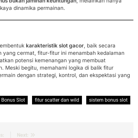
onus bukan jaminan keuntungan
, melainkan hanya
rkaya dinamika permainan.
 membentuk
karakteristik slot gacor
, baik secara
 yang cermat, fitur-fitur ini menambah kedalaman
gkatkan potensi kemenangan yang membuat
Meski begitu, memahami logika di balik fitur
ermain dengan strategi, kontrol, dan ekspektasi yang
r Bonus Slot
fitur scatter dan wild
sistem bonus slot
s:
Next: