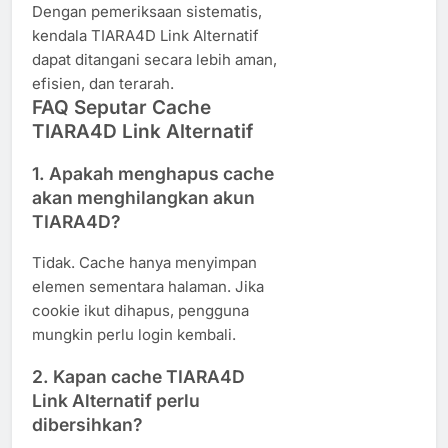
Dengan pemeriksaan sistematis,
kendala TIARA4D Link Alternatif
dapat ditangani secara lebih aman,
efisien, dan terarah.
FAQ Seputar Cache
TIARA4D Link Alternatif
1. Apakah menghapus cache
akan menghilangkan akun
TIARA4D?
Tidak. Cache hanya menyimpan
elemen sementara halaman. Jika
cookie ikut dihapus, pengguna
mungkin perlu login kembali.
2. Kapan cache TIARA4D
Link Alternatif perlu
dibersihkan?