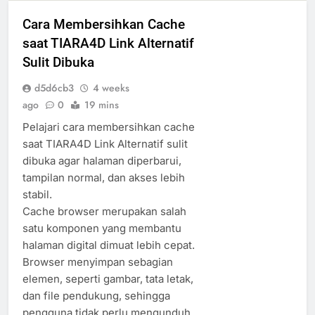
Cara Membersihkan Cache
saat TIARA4D Link Alternatif
Sulit Dibuka
d5d6cb3
4 weeks
ago
0
19 mins
Pelajari cara membersihkan cache
saat TIARA4D Link Alternatif sulit
dibuka agar halaman diperbarui,
tampilan normal, dan akses lebih
stabil.
Cache browser merupakan salah
satu komponen yang membantu
halaman digital dimuat lebih cepat.
Browser menyimpan sebagian
elemen, seperti gambar, tata letak,
dan file pendukung, sehingga
pengguna tidak perlu mengunduh