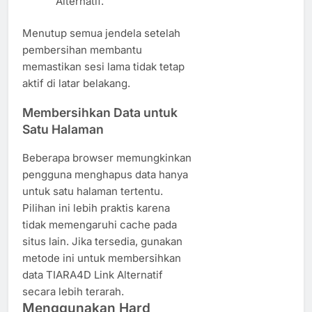
Alternatif.
Menutup semua jendela setelah
pembersihan membantu
memastikan sesi lama tidak tetap
aktif di latar belakang.
Membersihkan Data untuk
Satu Halaman
Beberapa browser memungkinkan
pengguna menghapus data hanya
untuk satu halaman tertentu.
Pilihan ini lebih praktis karena
tidak memengaruhi cache pada
situs lain. Jika tersedia, gunakan
metode ini untuk membersihkan
data TIARA4D Link Alternatif
secara lebih terarah.
Menggunakan Hard