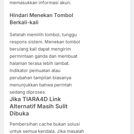
memasukkan informasi akun.
Hindari Menekan Tombol
Berkali-kali
Setelah memilih tombol, tunggu
respons sistem. Menekan tombol
berulang kali dapat mengirim
permintaan ganda dan membuat
halaman terasa lebih lambat.
Indikator pemuatan atau
perubahan tampilan biasanya
menunjukkan bahwa perintah
sedang diproses.
Jika TIARA4D Link
Alternatif Masih Sulit
Dibuka
Pembersihan cache bukan solusi
untuk semua kendala. Jika masalah