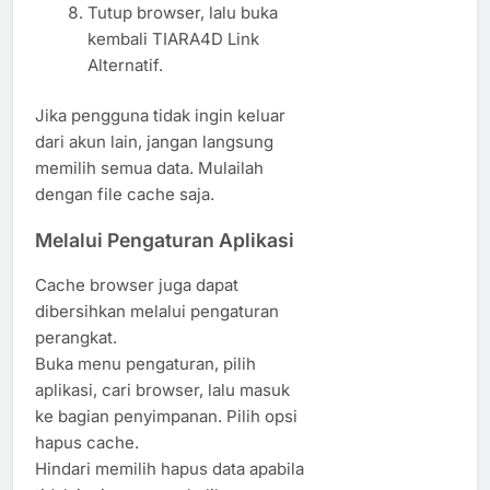
Tutup browser, lalu buka
kembali TIARA4D Link
Alternatif.
Jika pengguna tidak ingin keluar
dari akun lain, jangan langsung
memilih semua data. Mulailah
dengan file cache saja.
Melalui Pengaturan Aplikasi
Cache browser juga dapat
dibersihkan melalui pengaturan
perangkat.
Buka menu pengaturan, pilih
aplikasi, cari browser, lalu masuk
ke bagian penyimpanan. Pilih opsi
hapus cache.
Hindari memilih hapus data apabila