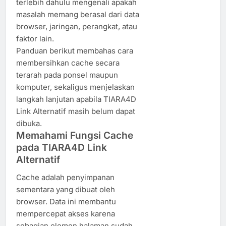
terlebih dahulu mengenali apakah
masalah memang berasal dari data
browser, jaringan, perangkat, atau
faktor lain.
Panduan berikut membahas cara
membersihkan cache secara
terarah pada ponsel maupun
komputer, sekaligus menjelaskan
langkah lanjutan apabila TIARA4D
Link Alternatif masih belum dapat
dibuka.
Memahami Fungsi Cache
pada TIARA4D Link
Alternatif
Cache adalah penyimpanan
sementara yang dibuat oleh
browser. Data ini membantu
mempercepat akses karena
sebagian elemen halaman sudah