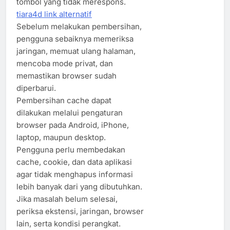
tombol yang tidak merespons.
tiara4d link alternatif
Sebelum melakukan pembersihan,
pengguna sebaiknya memeriksa
jaringan, memuat ulang halaman,
mencoba mode privat, dan
memastikan browser sudah
diperbarui.
Pembersihan cache dapat
dilakukan melalui pengaturan
browser pada Android, iPhone,
laptop, maupun desktop.
Pengguna perlu membedakan
cache, cookie, dan data aplikasi
agar tidak menghapus informasi
lebih banyak dari yang dibutuhkan.
Jika masalah belum selesai,
periksa ekstensi, jaringan, browser
lain, serta kondisi perangkat.