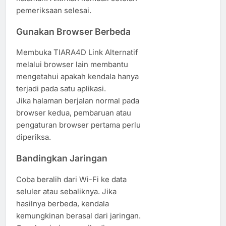
pemeriksaan selesai.
Gunakan Browser Berbeda
Membuka TIARA4D Link Alternatif
melalui browser lain membantu
mengetahui apakah kendala hanya
terjadi pada satu aplikasi.
Jika halaman berjalan normal pada
browser kedua, pembaruan atau
pengaturan browser pertama perlu
diperiksa.
Bandingkan Jaringan
Coba beralih dari Wi-Fi ke data
seluler atau sebaliknya. Jika
hasilnya berbeda, kendala
kemungkinan berasal dari jaringan.