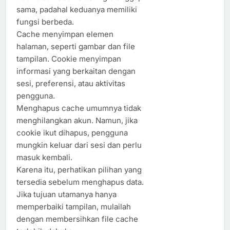
sama, padahal keduanya memiliki
fungsi berbeda.
Cache menyimpan elemen
halaman, seperti gambar dan file
tampilan. Cookie menyimpan
informasi yang berkaitan dengan
sesi, preferensi, atau aktivitas
pengguna.
Menghapus cache umumnya tidak
menghilangkan akun. Namun, jika
cookie ikut dihapus, pengguna
mungkin keluar dari sesi dan perlu
masuk kembali.
Karena itu, perhatikan pilihan yang
tersedia sebelum menghapus data.
Jika tujuan utamanya hanya
memperbaiki tampilan, mulailah
dengan membersihkan file cache