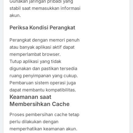
Gunakan jaringan pribadi yang
stabil saat memasukkan informasi
akun.
Periksa Kondisi Perangkat
Perangkat dengan memori penuh
atau banyak aplikasi aktif dapat
memperlambat browser.
Tutup aplikasi yang tidak
digunakan dan pastikan tersedia
ruang penyimpanan yang cukup.
Pembaruan sistem operasi juga
dapat membantu kompatibilitas.
Keamanan saat
Membersihkan Cache
Proses pembersihan cache tetap
perlu dilakukan dengan
memperhatikan keamanan akun.