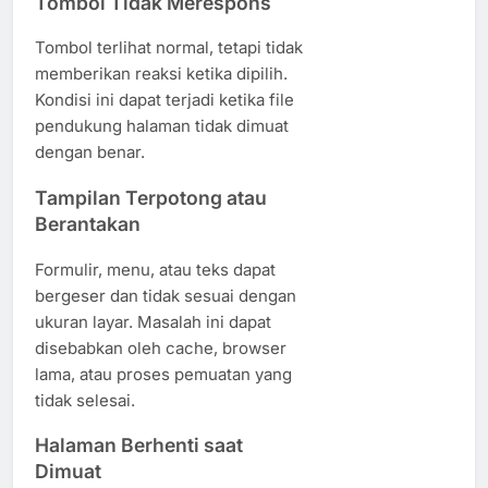
Tombol Tidak Merespons
Tombol terlihat normal, tetapi tidak
memberikan reaksi ketika dipilih.
Kondisi ini dapat terjadi ketika file
pendukung halaman tidak dimuat
dengan benar.
Tampilan Terpotong atau
Berantakan
Formulir, menu, atau teks dapat
bergeser dan tidak sesuai dengan
ukuran layar. Masalah ini dapat
disebabkan oleh cache, browser
lama, atau proses pemuatan yang
tidak selesai.
Halaman Berhenti saat
Dimuat