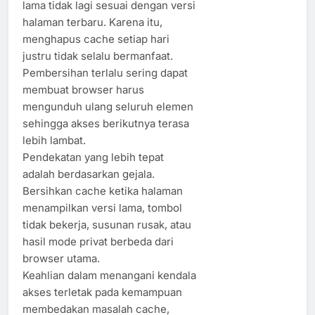
lama tidak lagi sesuai dengan versi
halaman terbaru. Karena itu,
menghapus cache setiap hari
justru tidak selalu bermanfaat.
Pembersihan terlalu sering dapat
membuat browser harus
mengunduh ulang seluruh elemen
sehingga akses berikutnya terasa
lebih lambat.
Pendekatan yang lebih tepat
adalah berdasarkan gejala.
Bersihkan cache ketika halaman
menampilkan versi lama, tombol
tidak bekerja, susunan rusak, atau
hasil mode privat berbeda dari
browser utama.
Keahlian dalam menangani kendala
akses terletak pada kemampuan
membedakan masalah cache,