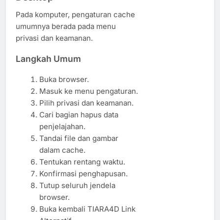
Pada komputer, pengaturan cache
umumnya berada pada menu
privasi dan keamanan.
Langkah Umum
Buka browser.
Masuk ke menu pengaturan.
Pilih privasi dan keamanan.
Cari bagian hapus data
penjelajahan.
Tandai file dan gambar
dalam cache.
Tentukan rentang waktu.
Konfirmasi penghapusan.
Tutup seluruh jendela
browser.
Buka kembali TIARA4D Link