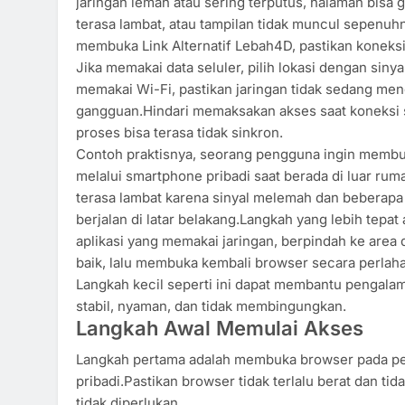
jaringan lemah atau sering terputus, halaman bisa 
terasa lambat, atau tampilan tidak muncul sepenu
membuka Link Alternatif Lebah4D, pastikan koneksi
Jika memakai data seluler, pilih lokasi dengan sinyal
memakai Wi-Fi, pastikan jaringan tidak sedang me
gangguan.Hindari memaksakan akses saat koneksi 
proses bisa terasa tidak sinkron.
Contoh praktisnya, seorang pengguna ingin memb
melalui smartphone pribadi saat berada di luar ru
terasa lambat karena sinyal melemah dan beberapa 
berjalan di latar belakang.Langkah yang lebih tepa
aplikasi yang memakai jaringan, berpindah ke area 
baik, lalu membuka kembali browser secara perlah
Langkah kecil seperti ini dapat membantu pengalam
stabil, nyaman, dan tidak membingungkan.
Langkah Awal Memulai Akses
Langkah pertama adalah membuka browser pada p
pribadi.Pastikan browser tidak terlalu berat dan tid
tidak diperlukan.