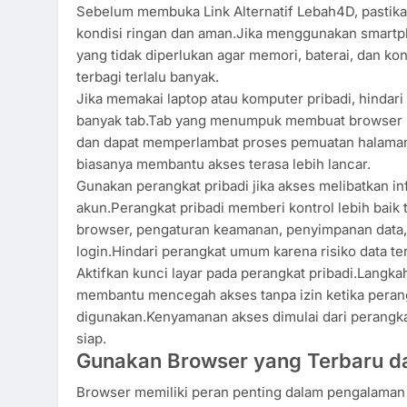
Sebelum membuka Link Alternatif Lebah4D, pastik
kondisi ringan dan aman.Jika menggunakan smartph
yang tidak diperlukan agar memori, baterai, dan kon
terbagi terlalu banyak.
Jika memakai laptop atau komputer pribadi, hindar
banyak tab.Tab yang menumpuk membuat browser b
dan dapat memperlambat proses pemuatan halaman
biasanya membantu akses terasa lebih lancar.
Gunakan perangkat pribadi jika akses melibatkan i
akun.Perangkat pribadi memberi kontrol lebih baik 
browser, pengaturan keamanan, penyimpanan data,
login.Hindari perangkat umum karena risiko data ter
Aktifkan kunci layar pada perangkat pribadi.Langka
membantu mencegah akses tanpa izin ketika peran
digunakan.Kenyamanan akses dimulai dari perangk
siap.
Gunakan Browser yang Terbaru d
Browser memiliki peran penting dalam pengalaman