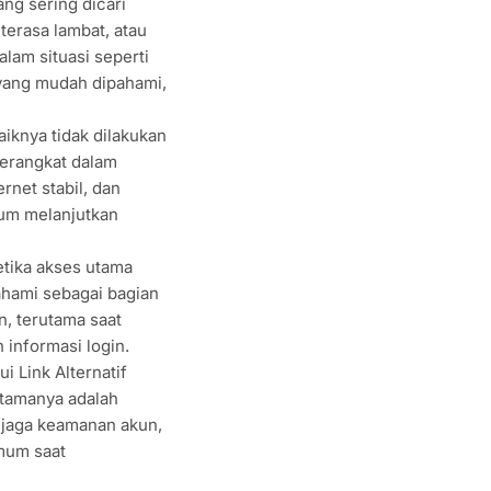
ang sering dicari
terasa lambat, atau
am situasi seperti
yang mudah dipahami,
iknya tidak dilakukan
erangkat dalam
rnet stabil, dan
lum melanjutkan
tika akses utama
ahami sebagai bagian
n, terutama saat
 informasi login.
 Link Alternatif
utamanya adalah
jaga keamanan akun,
mum saat