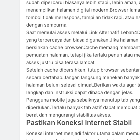
sudah diperbarui biasanya lebih stabil, lebih aman, 
menampilkan halaman digital modern.Browser lam
tombol tidak merespons, tampilan tidak rapi, atau 
dengan sempurna.
Saat memulai akses melalui Link Alternatif Lebah4
yang terpercaya dan biasa digunakan.Jika halaman 
bersihkan cache browser.Cache memang memban
pemuatan halaman, tetapi jika terlalu penuh atau m
akses justru bisa terasa lambat.
Setelah cache dibersihkan, tutup browser sebentar
secara bertahap.Jangan langsung menekan banyak 
halaman belum selesai dimuat.Berikan waktu agar t
lengkap dan instruksi dapat dibaca dengan jelas.
Pengguna mobile juga sebaiknya menutup tab yang
diperlukan.Terlalu banyak tab aktif dapat membuat 
berat dan mengurangi stabilitas akses.
Pastikan Koneksi Internet Stabil
Koneksi internet menjadi faktor utama dalam memula