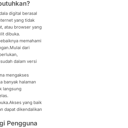
butuhkan?
la digital berasal
ternet yang tidak
at, atau browser yang
it dibuka.
 sebaiknya memahami
gan.Mulai dari
perlukan,
sudah dalam versi
una mengakses
ka banyak halaman
ak langsung
las.
buka.Akses yang baik
an dapat dikendalikan
agi Pengguna