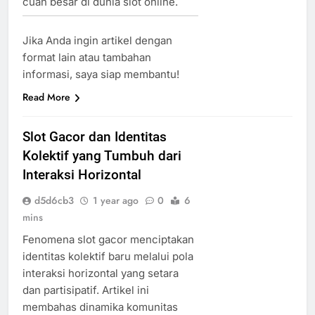
cuan besar di dunia slot online.
Jika Anda ingin artikel dengan
format lain atau tambahan
informasi, saya siap membantu!
Read More
Slot Gacor dan Identitas
Kolektif yang Tumbuh dari
Interaksi Horizontal
d5d6cb3
1 year ago
0
6
mins
Fenomena
slot
gacor
menciptakan
identitas
kolektif
baru
melalui
pola
interaksi
horizontal
yang
setara
dan
partisipatif.
Artikel
ini
membahas
dinamika
komunitas