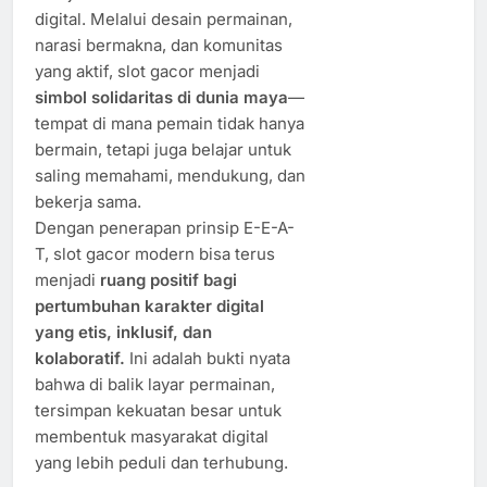
digital. Melalui desain permainan,
narasi bermakna, dan komunitas
yang aktif, slot gacor menjadi
simbol solidaritas di dunia maya
—
tempat di mana pemain tidak hanya
bermain, tetapi juga belajar untuk
saling memahami, mendukung, dan
bekerja sama.
Dengan penerapan prinsip E-E-A-
T, slot gacor modern bisa terus
menjadi
ruang positif bagi
pertumbuhan karakter digital
yang etis, inklusif, dan
kolaboratif.
Ini adalah bukti nyata
bahwa di balik layar permainan,
tersimpan kekuatan besar untuk
membentuk masyarakat digital
yang lebih peduli dan terhubung.