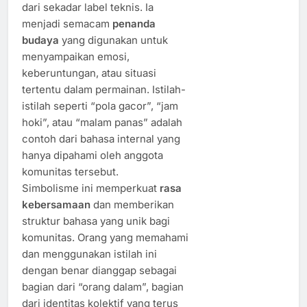
dari
sekadar
label
teknis.
Ia
menjadi
semacam
penanda
budaya
yang
digunakan
untuk
menyampaikan
emosi,
keberuntungan,
atau
situasi
tertentu
dalam
permainan.
Istilah-
istilah
seperti “
pola
gacor”, “
jam
hoki”,
atau “
malam
panas”
adalah
contoh
dari
bahasa
internal
yang
hanya
dipahami
oleh
anggota
komunitas
tersebut.
Simbolisme
ini
memperkuat
rasa
kebersamaan
dan
memberikan
struktur
bahasa
yang
unik
bagi
komunitas.
Orang
yang
memahami
dan
menggunakan
istilah
ini
dengan
benar
dianggap
sebagai
bagian
dari “
orang
dalam”,
bagian
dari
identitas
kolektif
yang
terus