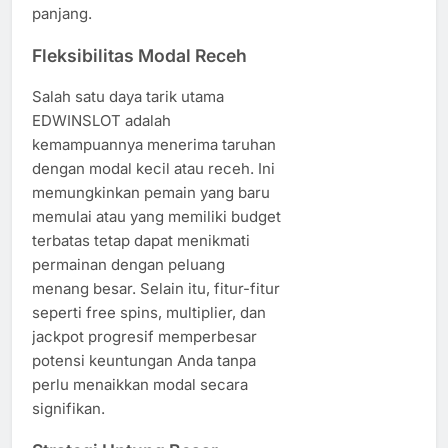
panjang.
Fleksibilitas Modal Receh
Salah satu daya tarik utama
EDWINSLOT adalah
kemampuannya menerima taruhan
dengan modal kecil atau receh. Ini
memungkinkan pemain yang baru
memulai atau yang memiliki budget
terbatas tetap dapat menikmati
permainan dengan peluang
menang besar. Selain itu, fitur-fitur
seperti free spins, multiplier, dan
jackpot progresif memperbesar
potensi keuntungan Anda tanpa
perlu menaikkan modal secara
signifikan.