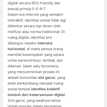
digital
secara
SEO-
friendly
dan
sesuai
prinsip
E-
E-
A-
T.
Dalam
era
internet
yang
semakin
interaktif,
identitas
sosial
tidak
lagi
dibentuk
secara
top-
down
oleh
institusi
atau
norma
tradisional.
Di
ruang
digital,
identitas
kini
dibangun
melalui
interaksi
horizontal
,
di
mana
semua
orang
memiliki
kesempatan
yang
setara
untuk
berkontribusi,
terlibat,
dan
dikenali.
Salah
satu
fenomena
yang
mencerminkan
proses
ini
adalah
komunitas
slot
gacor
,
yang
telah
berkembang
menjadi
ruang
sosial
tempat
identitas
kolektif
tumbuh
dari
kebersamaan
digital.
Slot
gacor,
yang
awalnya
hanya
istilah
populer
dalam
permainan