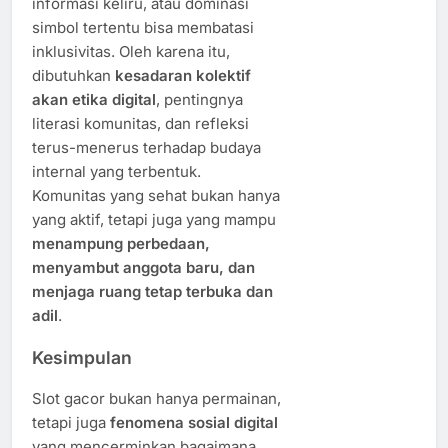
informasi
keliru,
atau
dominasi
simbol
tertentu
bisa
membatasi
inklusivitas.
Oleh
karena
itu,
dibutuhkan
kesadaran
kolektif
akan
etika
digital
,
pentingnya
literasi
komunitas,
dan
refleksi
terus-
menerus
terhadap
budaya
internal
yang
terbentuk.
Komunitas
yang
sehat
bukan
hanya
yang
aktif,
tetapi
juga
yang
mampu
menampung
perbedaan,
menyambut
anggota
baru,
dan
menjaga
ruang
tetap
terbuka
dan
adil
.
Kesimpulan
Slot
gacor
bukan
hanya
permainan,
tetapi
juga
fenomena
sosial
digital
yang
mencerminkan
bagaimana