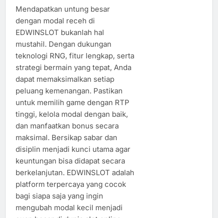
Mendapatkan untung besar
dengan modal receh di
EDWINSLOT bukanlah hal
mustahil. Dengan dukungan
teknologi RNG, fitur lengkap, serta
strategi bermain yang tepat, Anda
dapat memaksimalkan setiap
peluang kemenangan. Pastikan
untuk memilih game dengan RTP
tinggi, kelola modal dengan baik,
dan manfaatkan bonus secara
maksimal. Bersikap sabar dan
disiplin menjadi kunci utama agar
keuntungan bisa didapat secara
berkelanjutan. EDWINSLOT adalah
platform terpercaya yang cocok
bagi siapa saja yang ingin
mengubah modal kecil menjadi