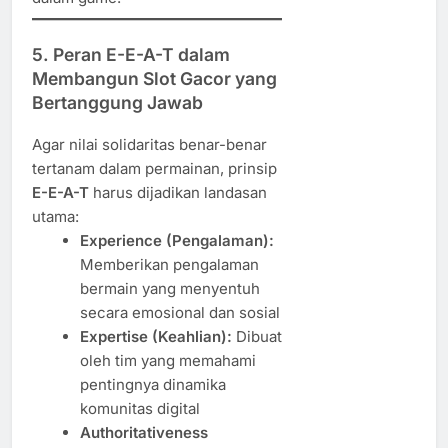
5.
Peran E-E-A-T dalam
Membangun Slot Gacor yang
Bertanggung Jawab
Agar nilai solidaritas benar-benar
tertanam dalam permainan, prinsip
E-E-A-T
harus dijadikan landasan
utama:
Experience (Pengalaman):
Memberikan pengalaman
bermain yang menyentuh
secara emosional dan sosial
Expertise (Keahlian):
Dibuat
oleh tim yang memahami
pentingnya dinamika
komunitas digital
Authoritativeness