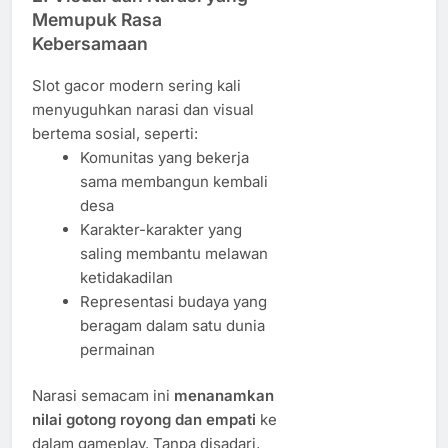
Memupuk Rasa
Kebersamaan
Slot gacor modern sering kali
menyuguhkan narasi dan visual
bertema sosial, seperti:
Komunitas yang bekerja
sama membangun kembali
desa
Karakter-karakter yang
saling membantu melawan
ketidakadilan
Representasi budaya yang
beragam dalam satu dunia
permainan
Narasi semacam ini
menanamkan
nilai gotong royong dan empati
ke
dalam gameplay. Tanpa disadari,