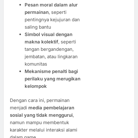
Pesan moral dalam alur
permainan
, seperti
pentingnya kejujuran dan
saling bantu
Simbol visual dengan
makna kolektif
, seperti
tangan bergandengan,
jembatan, atau lingkaran
komunitas
Mekanisme penalti bagi
perilaku yang merugikan
kelompok
Dengan cara ini, permainan
menjadi
media pembelajaran
sosial yang tidak menggurui
,
namun mampu membentuk
karakter melalui interaksi alami
dalam game.