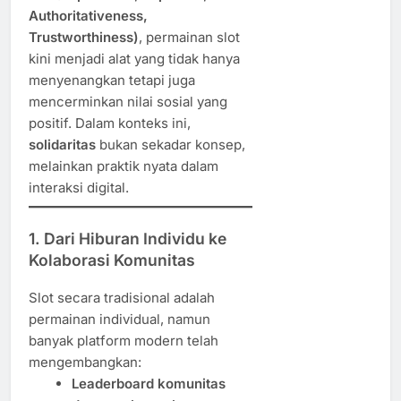
Authoritativeness,
Trustworthiness)
, permainan slot
kini menjadi alat yang tidak hanya
menyenangkan tetapi juga
mencerminkan nilai sosial yang
positif. Dalam konteks ini,
solidaritas
bukan sekadar konsep,
melainkan praktik nyata dalam
interaksi digital.
1.
Dari Hiburan Individu ke
Kolaborasi Komunitas
Slot secara tradisional adalah
permainan individual, namun
banyak platform modern telah
mengembangkan:
Leaderboard komunitas