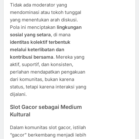
Tidak
ada
moderator
yang
mendominasi
atau
tokoh
tunggal
yang
menentukan
arah
diskusi.
Pola
ini
menciptakan
lingkungan
sosial
yang
setara
,
di
mana
identitas
kolektif
terbentuk
melalui
keterlibatan
dan
kontribusi
bersama
.
Mereka
yang
aktif,
suportif,
dan
konsisten,
perlahan
mendapatkan
pengakuan
dari
komunitas,
bukan
karena
status,
tetapi
karena
interaksi
yang
dijalani.
Slot
Gacor
sebagai
Medium
Kultural
Dalam
komunitas
slot
gacor,
istilah
“
gacor”
berkembang
menjadi
lebih