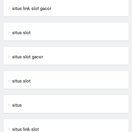
situs link slot gacor
situs slot
situs slot gacor
situs slot
situs
situs link slot