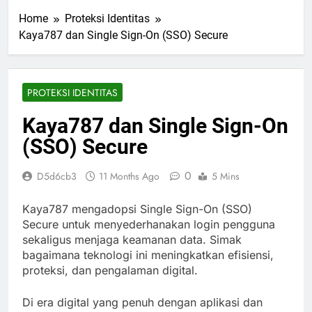
Home
Proteksi Identitas
Kaya787 dan Single Sign-On (SSO) Secure
PROTEKSI IDENTITAS
Kaya787 dan Single Sign-On
(SSO) Secure
0
D5d6cb3
11 Months Ago
5 Mins
Kaya787 mengadopsi Single Sign-On (SSO)
Secure untuk menyederhanakan login pengguna
sekaligus menjaga keamanan data. Simak
bagaimana teknologi ini meningkatkan efisiensi,
proteksi, dan pengalaman digital.
Di era digital yang penuh dengan aplikasi dan