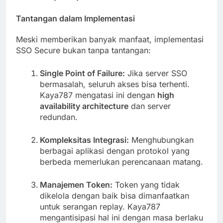
Tantangan dalam Implementasi
Meski memberikan banyak manfaat, implementasi
SSO Secure bukan tanpa tantangan:
Single Point of Failure:
Jika server SSO
bermasalah, seluruh akses bisa terhenti.
Kaya787 mengatasi ini dengan
high
availability architecture
dan server
redundan.
Kompleksitas Integrasi:
Menghubungkan
berbagai aplikasi dengan protokol yang
berbeda memerlukan perencanaan matang.
Manajemen Token:
Token yang tidak
dikelola dengan baik bisa dimanfaatkan
untuk serangan replay. Kaya787
mengantisipasi hal ini dengan masa berlaku