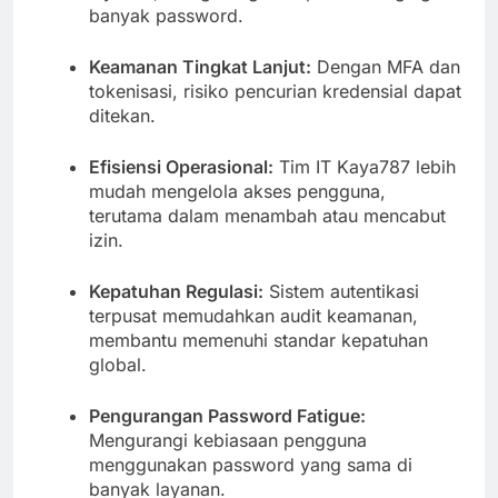
banyak password.
Keamanan Tingkat Lanjut:
Dengan MFA dan
tokenisasi, risiko pencurian kredensial dapat
ditekan.
Efisiensi Operasional:
Tim IT Kaya787 lebih
mudah mengelola akses pengguna,
terutama dalam menambah atau mencabut
izin.
Kepatuhan Regulasi:
Sistem autentikasi
terpusat memudahkan audit keamanan,
membantu memenuhi standar kepatuhan
global.
Pengurangan Password Fatigue:
Mengurangi kebiasaan pengguna
menggunakan password yang sama di
banyak layanan.