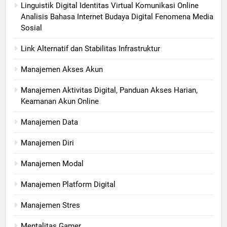
Linguistik Digital Identitas Virtual Komunikasi Online
Analisis Bahasa Internet Budaya Digital Fenomena Media
Sosial
Link Alternatif dan Stabilitas Infrastruktur
Manajemen Akses Akun
Manajemen Aktivitas Digital, Panduan Akses Harian,
Keamanan Akun Online
Manajemen Data
Manajemen Diri
Manajemen Modal
Manajemen Platform Digital
Manajemen Stres
Mentalitas Gamer