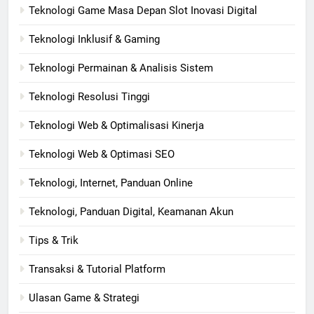
Teknologi Game Masa Depan Slot Inovasi Digital
Teknologi Inklusif & Gaming
Teknologi Permainan & Analisis Sistem
Teknologi Resolusi Tinggi
Teknologi Web & Optimalisasi Kinerja
Teknologi Web & Optimasi SEO
Teknologi, Internet, Panduan Online
Teknologi, Panduan Digital, Keamanan Akun
Tips & Trik
Transaksi & Tutorial Platform
Ulasan Game & Strategi