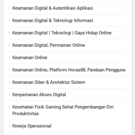
Keamanan Digital & Autentikasi Aplikasi
Keamanan Digital & Teknologi Informasi
Keamanan Digital | Teknologi | Gaya Hidup Online
Keamanan Digital, Permainan Online
Keamanan Online
Keamanan Online, Platform Horas88, Panduan Pengguna
Keamanan Siber & Arsitektur Sistem
Kenyamanan Akses Digital
Kesehatan Fisik Gaming Sehat Pengembangan Diri
Produktivitas
Kinerja Operasional