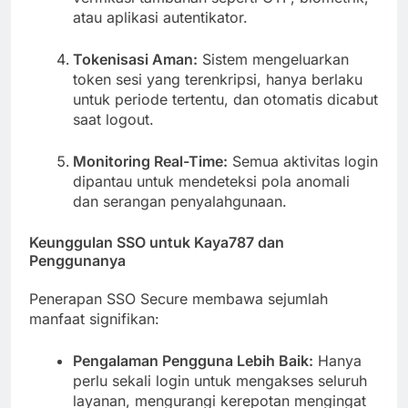
atau aplikasi autentikator.
Tokenisasi Aman:
Sistem mengeluarkan
token sesi yang terenkripsi, hanya berlaku
untuk periode tertentu, dan otomatis dicabut
saat logout.
Monitoring Real-Time:
Semua aktivitas login
dipantau untuk mendeteksi pola anomali
dan serangan penyalahgunaan.
Keunggulan SSO untuk Kaya787 dan
Penggunanya
Penerapan SSO Secure membawa sejumlah
manfaat signifikan:
Pengalaman Pengguna Lebih Baik:
Hanya
perlu sekali login untuk mengakses seluruh
layanan, mengurangi kerepotan mengingat