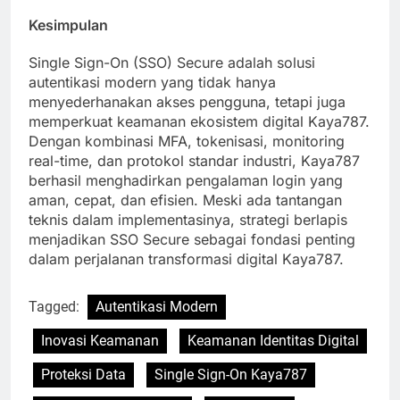
Kesimpulan
Single Sign-On (SSO) Secure adalah solusi
autentikasi modern yang tidak hanya
menyederhanakan akses pengguna, tetapi juga
memperkuat keamanan ekosistem digital Kaya787.
Dengan kombinasi MFA, tokenisasi, monitoring
real-time, dan protokol standar industri, Kaya787
berhasil menghadirkan pengalaman login yang
aman, cepat, dan efisien. Meski ada tantangan
teknis dalam implementasinya, strategi berlapis
menjadikan SSO Secure sebagai fondasi penting
dalam perjalanan transformasi digital Kaya787.
Tagged:
Autentikasi Modern
Inovasi Keamanan
Keamanan Identitas Digital
Proteksi Data
Single Sign-On Kaya787