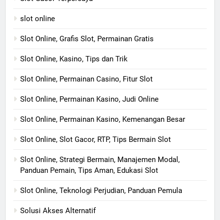
slot online
Slot Online, Grafis Slot, Permainan Gratis
Slot Online, Kasino, Tips dan Trik
Slot Online, Permainan Casino, Fitur Slot
Slot Online, Permainan Kasino, Judi Online
Slot Online, Permainan Kasino, Kemenangan Besar
Slot Online, Slot Gacor, RTP, Tips Bermain Slot
Slot Online, Strategi Bermain, Manajemen Modal,
Panduan Pemain, Tips Aman, Edukasi Slot
Slot Online, Teknologi Perjudian, Panduan Pemula
Solusi Akses Alternatif