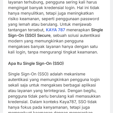
layanan terhubung, pengguna sering kali harus
mengingat banyak kredensial login. Hal ini tidak
hanya menyulitkan, tetapi juga meningkatkan
risiko keamanan, seperti penggunaan password
yang lemah atau berulang. Untuk menjawab
tantangan tersebut,
KAYA 787
menerapkan
Single
Sign-On (SSO) Secure
, sebuah solusi autentikasi
modern yang memungkinkan pengguna
mengakses banyak layanan hanya dengan satu
kali login, tanpa mengurangi tingkat keamanan.
Apa Itu Single Sign-On (SSO)
Single Sign-On (SSO) adalah mekanisme
autentikasi yang memungkinkan pengguna login
sekali saja untuk mengakses berbagai aplikasi
atau layanan yang terintegrasi. Dengan begitu,
pengguna tidak perlu berulang kali memasukkan
kredensial. Dalam konteks Kaya787, SSO tidak
hanya fokus pada kenyamanan, tetapi juga
memperkuat keamanan dengan menerapkan