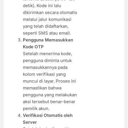
detik). Kode ini lalu
dikirimkan secara otomatis
melalui jalur komunikasi
yang telah didaftarkan,
seperti SMS atau email.
Pengguna Memasukkan
Kode OTP
Setelah menerima kode,
pengguna diminta untuk
memasukkannya pada
kolom verifikasi yang
muncul di layar. Proses ini
memastikan bahwa
pengguna yang melakukan
aksi tersebut benar-benar
pemilik akun.
Verifikasi Otomatis oleh
Server