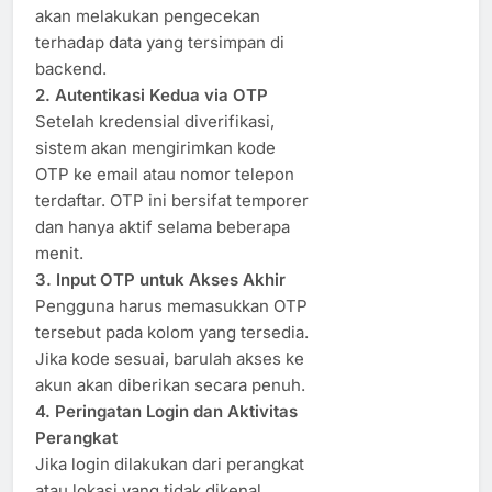
akan melakukan pengecekan
terhadap data yang tersimpan di
backend.
2. Autentikasi Kedua via OTP
Setelah kredensial diverifikasi,
sistem akan mengirimkan kode
OTP ke email atau nomor telepon
terdaftar. OTP ini bersifat temporer
dan hanya aktif selama beberapa
menit.
3. Input OTP untuk Akses Akhir
Pengguna harus memasukkan OTP
tersebut pada kolom yang tersedia.
Jika kode sesuai, barulah akses ke
akun akan diberikan secara penuh.
4. Peringatan Login dan Aktivitas
Perangkat
Jika login dilakukan dari perangkat
atau lokasi yang tidak dikenal,