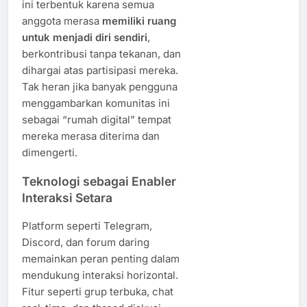
ini
terbentuk
karena
semua
anggota
merasa
memiliki
ruang
untuk
menjadi
diri
sendiri
,
berkontribusi
tanpa
tekanan,
dan
dihargai
atas
partisipasi
mereka.
Tak
heran
jika
banyak
pengguna
menggambarkan
komunitas
ini
sebagai “
rumah
digital”
tempat
mereka
merasa
diterima
dan
dimengerti.
Teknologi
sebagai
Enabler
Interaksi
Setara
Platform
seperti
Telegram,
Discord,
dan
forum
daring
memainkan
peran
penting
dalam
mendukung
interaksi
horizontal.
Fitur
seperti
grup
terbuka,
chat