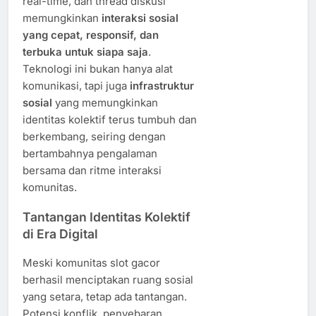
real-
time,
dan
thread
diskusi
memungkinkan
interaksi
sosial
yang
cepat,
responsif,
dan
terbuka
untuk
siapa
saja
.
Teknologi
ini
bukan
hanya
alat
komunikasi,
tapi
juga
infrastruktur
sosial
yang
memungkinkan
identitas
kolektif
terus
tumbuh
dan
berkembang,
seiring
dengan
bertambahnya
pengalaman
bersama
dan
ritme
interaksi
komunitas.
Tantangan
Identitas
Kolektif
di
Era
Digital
Meski
komunitas
slot
gacor
berhasil
menciptakan
ruang
sosial
yang
setara,
tetap
ada
tantangan.
Potensi
konflik,
penyebaran