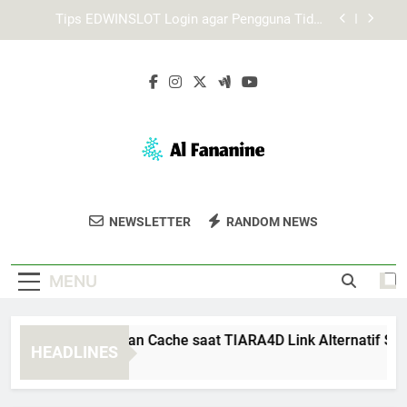
Skip
Login Edwinslot Alternatif Saat Server Utama
to
Tidak Merespons dengan Tetap Aman
content
Mengapa Lebah4D Login Penting untuk Akses
Akun yang Stabil
Cara Membersihkan Cache saat TIARA4D Link
Alternatif Sulit Dibuka
Tips EDWINSLOT Login agar Pengguna Tidak
Mengalami Kesalahan Umum
Login Edwinslot Alternatif Saat Server Utama
Tidak Merespons dengan Tetap Aman
Al Fananine
Dapatkan Fashion Dan Aksesori Berkualitas
Mengapa Lebah4D Login Penting untuk Akses
NEWSLETTER
RANDOM NEWS
Akun yang Stabil
Di Al Fananine. Pilihan Untuk Gaya Yang
Stylish Dan Modis.
MENU
ra Membersihkan Cache saat TIARA4D Link Alternatif Sulit Di
HEADLINES
Weeks Ago