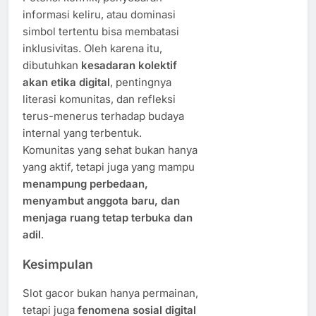
informasi
keliru,
atau
dominasi
simbol
tertentu
bisa
membatasi
inklusivitas.
Oleh
karena
itu,
dibutuhkan
kesadaran
kolektif
akan
etika
digital
,
pentingnya
literasi
komunitas,
dan
refleksi
terus-
menerus
terhadap
budaya
internal
yang
terbentuk.
Komunitas
yang
sehat
bukan
hanya
yang
aktif,
tetapi
juga
yang
mampu
menampung
perbedaan,
menyambut
anggota
baru,
dan
menjaga
ruang
tetap
terbuka
dan
adil
.
Kesimpulan
Slot
gacor
bukan
hanya
permainan,
tetapi
juga
fenomena
sosial
digital