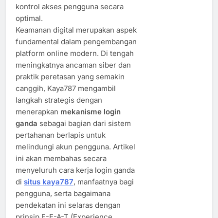
kontrol akses pengguna secara
optimal.
Keamanan digital merupakan aspek
fundamental dalam pengembangan
platform online modern. Di tengah
meningkatnya ancaman siber dan
praktik peretasan yang semakin
canggih, Kaya787 mengambil
langkah strategis dengan
menerapkan
mekanisme login
ganda
sebagai bagian dari sistem
pertahanan berlapis untuk
melindungi akun pengguna. Artikel
ini akan membahas secara
menyeluruh cara kerja login ganda
di
situs kaya787
, manfaatnya bagi
pengguna, serta bagaimana
pendekatan ini selaras dengan
prinsip E-E-A-T (Experience,