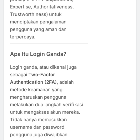
Expertise, Authoritativeness,
Trustworthiness) untuk
menciptakan pengalaman
pengguna yang aman dan
terpercaya.
Apa Itu Login Ganda?
Login ganda, atau dikenal juga
sebagai
Two-Factor
Authentication (2FA)
, adalah
metode keamanan yang
mengharuskan pengguna
melakukan dua langkah verifikasi
untuk mengakses akun mereka.
Tidak hanya memasukkan
username dan password,
pengguna juga diwajibkan