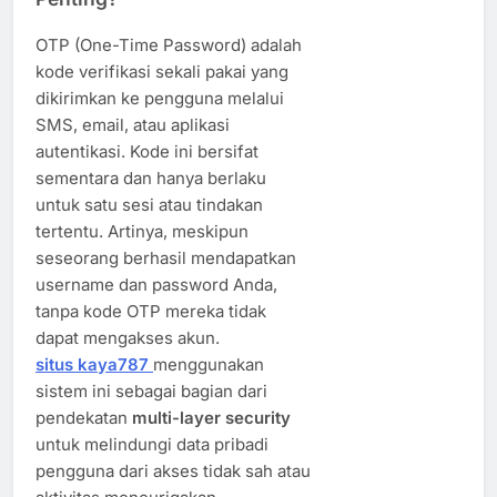
OTP (One-Time Password) adalah
kode verifikasi sekali pakai yang
dikirimkan ke pengguna melalui
SMS, email, atau aplikasi
autentikasi. Kode ini bersifat
sementara dan hanya berlaku
untuk satu sesi atau tindakan
tertentu. Artinya, meskipun
seseorang berhasil mendapatkan
username dan password Anda,
tanpa kode OTP mereka tidak
dapat mengakses akun.
situs kaya787
menggunakan
sistem ini sebagai bagian dari
pendekatan
multi-layer security
untuk melindungi data pribadi
pengguna dari akses tidak sah atau