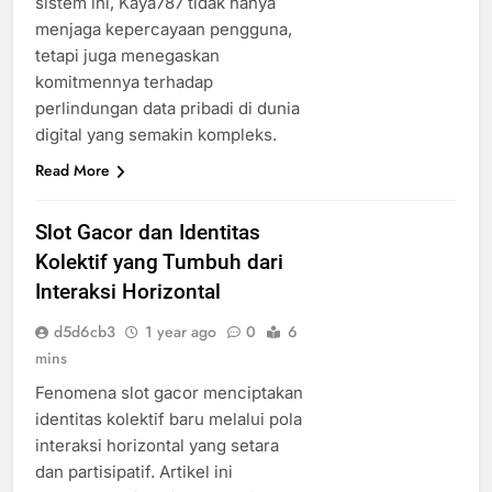
sistem ini, Kaya787 tidak hanya
menjaga kepercayaan pengguna,
tetapi juga menegaskan
komitmennya terhadap
perlindungan data pribadi di dunia
digital yang semakin kompleks.
Read More
Slot Gacor dan Identitas
Kolektif yang Tumbuh dari
Interaksi Horizontal
d5d6cb3
1 year ago
0
6
mins
Fenomena
slot
gacor
menciptakan
identitas
kolektif
baru
melalui
pola
interaksi
horizontal
yang
setara
dan
partisipatif.
Artikel
ini