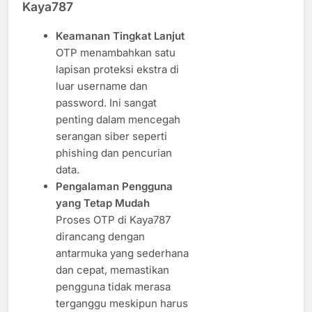
Kaya787
Keamanan Tingkat Lanjut
OTP menambahkan satu
lapisan proteksi ekstra di
luar username dan
password. Ini sangat
penting dalam mencegah
serangan siber seperti
phishing dan pencurian
data.
Pengalaman Pengguna
yang Tetap Mudah
Proses OTP di Kaya787
dirancang dengan
antarmuka yang sederhana
dan cepat, memastikan
pengguna tidak merasa
terganggu meskipun harus