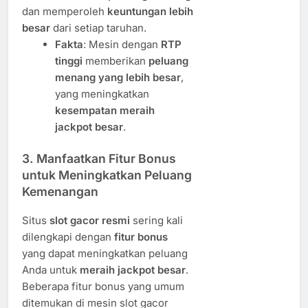
dan memperoleh
keuntungan lebih
besar
dari setiap taruhan.
Fakta
: Mesin dengan
RTP
tinggi
memberikan
peluang
menang yang lebih besar
,
yang meningkatkan
kesempatan meraih
jackpot besar
.
3.
Manfaatkan Fitur Bonus
untuk Meningkatkan Peluang
Kemenangan
Situs
slot gacor resmi
sering kali
dilengkapi dengan
fitur bonus
yang dapat meningkatkan peluang
Anda untuk
meraih jackpot besar
.
Beberapa fitur bonus yang umum
ditemukan di mesin slot gacor