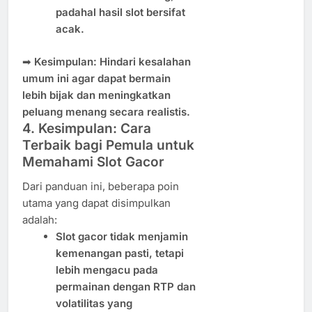
padahal hasil slot bersifat
acak.
➡
Kesimpulan:
Hindari kesalahan
umum ini agar dapat bermain
lebih bijak dan meningkatkan
peluang menang secara realistis.
4. Kesimpulan: Cara
Terbaik bagi Pemula untuk
Memahami Slot Gacor
Dari panduan ini, beberapa poin
utama yang dapat disimpulkan
adalah:
Slot gacor tidak menjamin
kemenangan pasti, tetapi
lebih mengacu pada
permainan dengan RTP dan
volatilitas yang