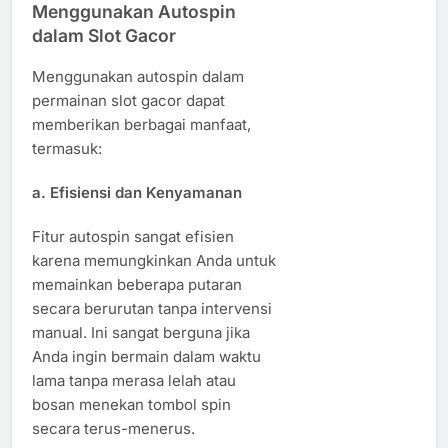
Menggunakan Autospin
dalam Slot Gacor
Menggunakan autospin dalam
permainan slot gacor dapat
memberikan berbagai manfaat,
termasuk:
a. Efisiensi dan Kenyamanan
Fitur autospin sangat efisien
karena memungkinkan Anda untuk
memainkan beberapa putaran
secara berurutan tanpa intervensi
manual. Ini sangat berguna jika
Anda ingin bermain dalam waktu
lama tanpa merasa lelah atau
bosan menekan tombol spin
secara terus-menerus.