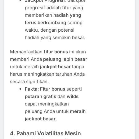
Jackpot Progresif
: Jackpot
progresif adalah fitur yang
memberikan
hadiah yang
terus berkembang
seiring
waktu, dengan potensi
hadiah yang semakin besar.
Memanfaatkan
fitur bonus
ini akan
memberi Anda
peluang lebih besar
untuk meraih
jackpot besar
tanpa
harus meningkatkan taruhan Anda
secara signifikan.
Fakta
:
Fitur bonus
seperti
putaran gratis
dan
wilds
dapat meningkatkan
peluang Anda untuk
meraih
jackpot besar
.
4.
Pahami Volatilitas Mesin