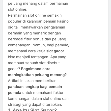
peluang menang dalam permainan
slot online.
Permainan slot online semakin
populer di kalangan pemain kasino
digital, menawarkan pengalaman
bermain yang menarik dengan
berbagai fitur bonus dan peluang
kemenangan. Namun, bagi pemula,
memahami cara kerja
slot gacor
bisa menjadi tantangan. Apa yang
membuat sebuah slot disebut
gacor?
Bagaimana cara
meningkatkan peluang menang?
Artikel ini akan memberikan
panduan lengkap bagi pemain
pemula
untuk memahami faktor
kemenangan dalam slot online dan
strategi yang dapat diterapkan.
1. Apa Itu Slot Gacor?