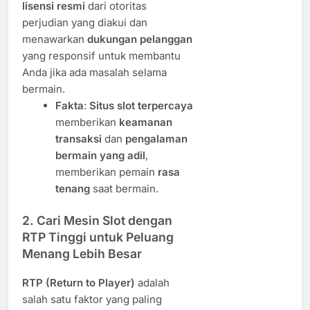
lisensi resmi
dari otoritas
perjudian yang diakui dan
menawarkan
dukungan pelanggan
yang responsif untuk membantu
Anda jika ada masalah selama
bermain.
Fakta
:
Situs slot terpercaya
memberikan
keamanan
transaksi
dan
pengalaman
bermain yang adil
,
memberikan pemain
rasa
tenang
saat bermain.
2.
Cari Mesin Slot dengan
RTP Tinggi untuk Peluang
Menang Lebih Besar
RTP (Return to Player)
adalah
salah satu faktor yang paling