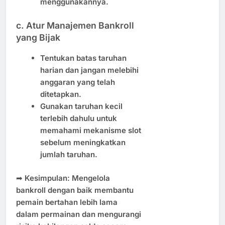
menggunakannya.
c. Atur Manajemen Bankroll
yang Bijak
Tentukan batas taruhan
harian dan jangan melebihi
anggaran yang telah
ditetapkan.
Gunakan taruhan kecil
terlebih dahulu untuk
memahami mekanisme slot
sebelum meningkatkan
jumlah taruhan.
➡
Kesimpulan:
Mengelola
bankroll dengan baik membantu
pemain bertahan lebih lama
dalam permainan dan mengurangi