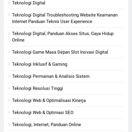
Teknologi Digital
Teknologi Digital Troubleshooting Website Keamanan
Internet Panduan Teknis User Experience
Teknologi Digital, Panduan Akses Situs, Gaya Hidup
Online
Teknologi Game Masa Depan Slot Inovasi Digital
Teknologi Inklusif & Gaming
Teknologi Permainan & Analisis Sistem
Teknologi Resolusi Tinggi
Teknologi Web & Optimalisasi Kinerja
Teknologi Web & Optimasi SEO
Teknologi, Internet, Panduan Online