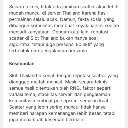
Secara teknis, tidak ada jaminan scatter akan lebih
mudah muncul di server Thailand karena hasil
permainan selalu acak. Namun, fakta sosial yang
dibangun komunitas membuat keyakinan ini seolah
menjadi kenyataan. Dengan kata lain, reputasi
scatter di Slot Thailand bukan hanya soal
algoritma, tetapi juga persepsi kolektif yang
terbentuk dari pengalaman bersama.
Kesimpulan
Slot Thailand dikenal dengan reputasi scatter yang
dianggap mudah muncul. Meski secara teknis
semua hasil ditentukan oleh RNG, faktor seperti
variasi tema, stabilitas server, dan pengalaman
komunitas membuat persepsi ini semakin kuat.
Scatter yang lebih sering muncul tidak hanya
memberi harapan kemenangan lebih besar, tetapi
juga menambah keseruan bermain.