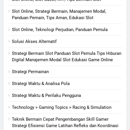
Slot Online, Strategi Bermain, Manajemen Modal,
Panduan Pemain, Tips Aman, Edukasi Slot
Slot Online, Teknologi Perjudian, Panduan Pemula
Solusi Akses Alternatif
Strategi Bermain Slot Panduan Slot Pemula Tips Hiburan
Digital Manajemen Modal Slot Edukasi Game Online
Strategi Permainan
Strategi Waktu & Analisa Pola
Strategi Waktu & Perilaku Pengguna
Technology > Gaming Topics > Racing & Simulation
Teknik Bermain Cepat Pengembangan Skill Gamer
Strategi Efisiensi Game Latihan Refleks dan Koordinasi