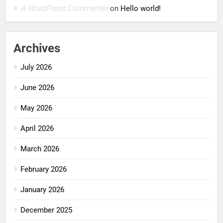
A WordPress Commenter
on
Hello world!
Archives
July 2026
June 2026
May 2026
April 2026
March 2026
February 2026
January 2026
December 2025