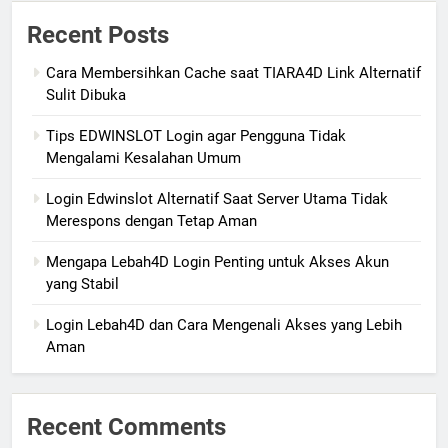
Recent Posts
Cara Membersihkan Cache saat TIARA4D Link Alternatif
Sulit Dibuka
Tips EDWINSLOT Login agar Pengguna Tidak
Mengalami Kesalahan Umum
Login Edwinslot Alternatif Saat Server Utama Tidak
Merespons dengan Tetap Aman
Mengapa Lebah4D Login Penting untuk Akses Akun
yang Stabil
Login Lebah4D dan Cara Mengenali Akses yang Lebih
Aman
Recent Comments