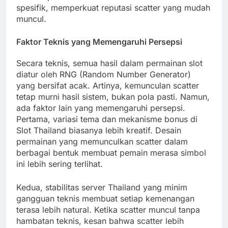
spesifik, memperkuat reputasi scatter yang mudah
muncul.
Faktor Teknis yang Memengaruhi Persepsi
Secara teknis, semua hasil dalam permainan slot
diatur oleh RNG (Random Number Generator)
yang bersifat acak. Artinya, kemunculan scatter
tetap murni hasil sistem, bukan pola pasti. Namun,
ada faktor lain yang memengaruhi persepsi.
Pertama, variasi tema dan mekanisme bonus di
Slot Thailand biasanya lebih kreatif. Desain
permainan yang memunculkan scatter dalam
berbagai bentuk membuat pemain merasa simbol
ini lebih sering terlihat.
Kedua, stabilitas server Thailand yang minim
gangguan teknis membuat setiap kemenangan
terasa lebih natural. Ketika scatter muncul tanpa
hambatan teknis, kesan bahwa scatter lebih