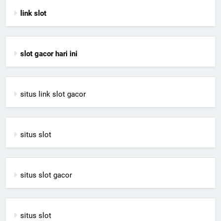
link slot
slot gacor hari ini
situs link slot gacor
situs slot
situs slot gacor
situs slot