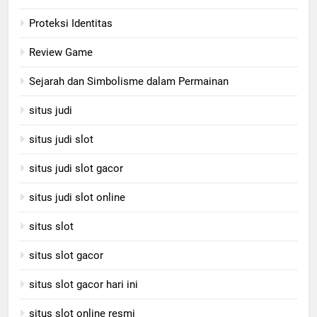
Proteksi Identitas
Review Game
Sejarah dan Simbolisme dalam Permainan
situs judi
situs judi slot
situs judi slot gacor
situs judi slot online
situs slot
situs slot gacor
situs slot gacor hari ini
situs slot online resmi