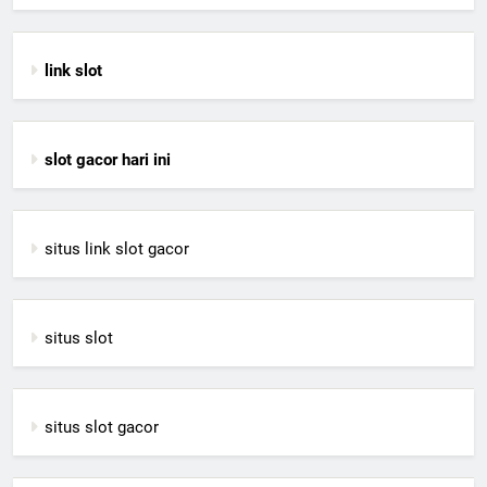
link slot
slot gacor hari ini
situs link slot gacor
situs slot
situs slot gacor