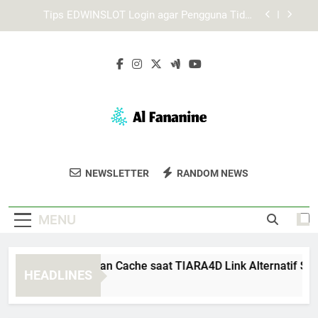
Skip
Login Edwinslot Alternatif Saat Server Utama
to
Tidak Merespons dengan Tetap Aman
content
Mengapa Lebah4D Login Penting untuk Akses
Akun yang Stabil
Cara Membersihkan Cache saat TIARA4D Link
Alternatif Sulit Dibuka
Tips EDWINSLOT Login agar Pengguna Tidak
Mengalami Kesalahan Umum
Login Edwinslot Alternatif Saat Server Utama
Tidak Merespons dengan Tetap Aman
Al Fananine
Dapatkan Fashion Dan Aksesori Berkualitas
Mengapa Lebah4D Login Penting untuk Akses
NEWSLETTER
RANDOM NEWS
Akun yang Stabil
Di Al Fananine. Pilihan Untuk Gaya Yang
Stylish Dan Modis.
MENU
ra Membersihkan Cache saat TIARA4D Link Alternatif Sulit Di
HEADLINES
Weeks Ago