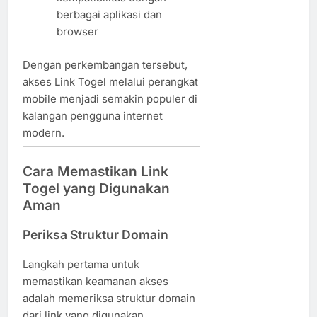
berbagai aplikasi dan
browser
Dengan perkembangan tersebut,
akses Link Togel melalui perangkat
mobile menjadi semakin populer di
kalangan pengguna internet
modern.
Cara Memastikan Link
Togel yang Digunakan
Aman
Periksa Struktur Domain
Langkah pertama untuk
memastikan keamanan akses
adalah memeriksa struktur domain
dari link yang digunakan.