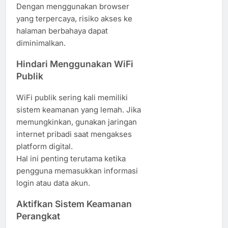
Dengan menggunakan browser
yang terpercaya, risiko akses ke
halaman berbahaya dapat
diminimalkan.
Hindari Menggunakan WiFi
Publik
WiFi publik sering kali memiliki
sistem keamanan yang lemah. Jika
memungkinkan, gunakan jaringan
internet pribadi saat mengakses
platform digital.
Hal ini penting terutama ketika
pengguna memasukkan informasi
login atau data akun.
Aktifkan Sistem Keamanan
Perangkat