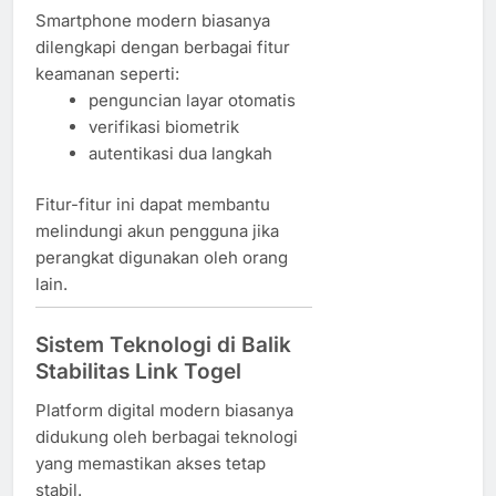
Smartphone modern biasanya
dilengkapi dengan berbagai fitur
keamanan seperti:
penguncian layar otomatis
verifikasi biometrik
autentikasi dua langkah
Fitur-fitur ini dapat membantu
melindungi akun pengguna jika
perangkat digunakan oleh orang
lain.
Sistem Teknologi di Balik
Stabilitas Link Togel
Platform digital modern biasanya
didukung oleh berbagai teknologi
yang memastikan akses tetap
stabil.