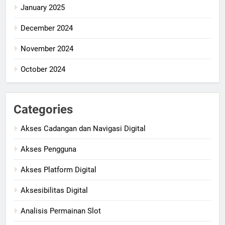
January 2025
December 2024
November 2024
October 2024
Categories
Akses Cadangan dan Navigasi Digital
Akses Pengguna
Akses Platform Digital
Aksesibilitas Digital
Analisis Permainan Slot