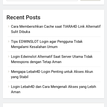
Recent Posts
Cara Membersihkan Cache saat TIARA4D Link Alternatif
Sulit Dibuka
Tips EDWINSLOT Login agar Pengguna Tidak
Mengalami Kesalahan Umum
Login Edwinslot Alternatif Saat Server Utama Tidak
Merespons dengan Tetap Aman
Mengapa Lebah4D Login Penting untuk Akses Akun
yang Stabil
Login Lebah4D dan Cara Mengenali Akses yang Lebih
Aman