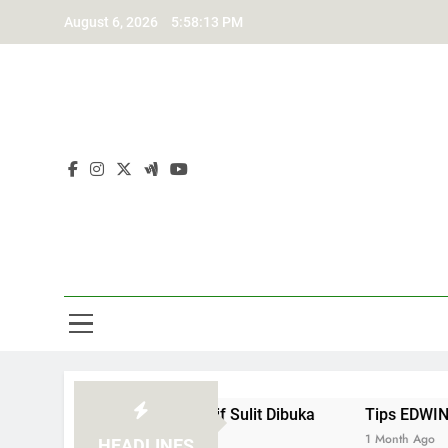
Skip
August 6, 2026
5:58:14 PM
to
content
Al 
Dapatkan F
D Link Alternatif Sulit Dibuka
Tips EDWINSLOT Login
1 Month Ago
HEADLINES