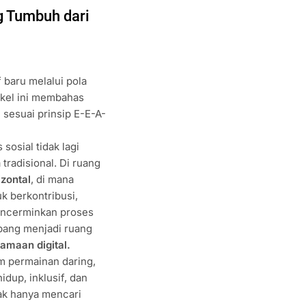
ng Tumbuh dari
f
baru
melalui
pola
ikel
ini
membahas
n
sesuai
prinsip
E-
E-
A-
as
sosial
tidak
lagi
a
tradisional.
Di
ruang
izontal
,
di
mana
uk
berkontribusi,
ncerminkan
proses
bang
menjadi
ruang
samaan
digital.
am
permainan
daring,
hidup,
inklusif,
dan
ak
hanya
mencari