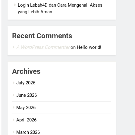
Login Lebah4D dan Cara Mengenali Akses
yang Lebih Aman
Recent Comments
A WordPress Commenter
on
Hello world!
Archives
July 2026
June 2026
May 2026
April 2026
March 2026