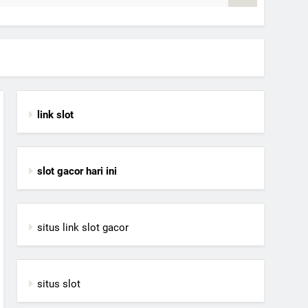
link slot
slot gacor hari ini
situs link slot gacor
situs slot