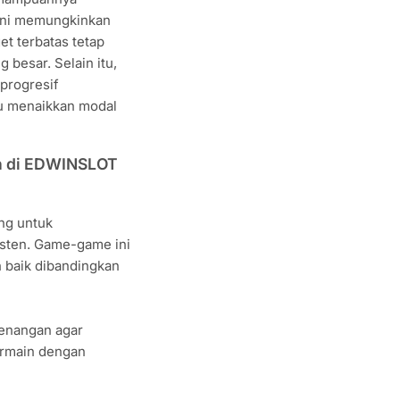
 Ini memungkinkan
t terbatas tetap
besar. Selain itu,
 progresif
u menaikkan modal
eh di EDWINSLOT
ng untuk
sten. Game-game ini
 baik dibandingkan
menangan agar
ermain dengan