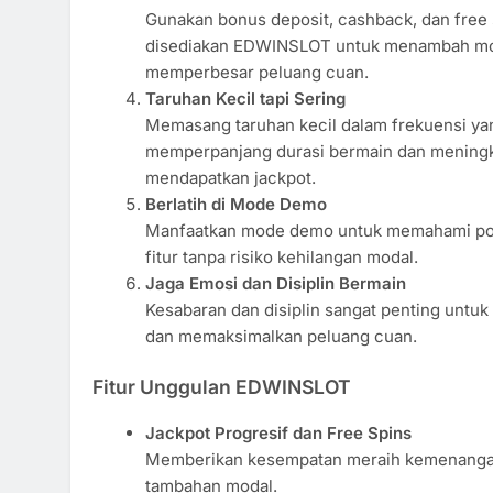
Gunakan bonus deposit, cashback, dan free 
disediakan EDWINSLOT untuk menambah mo
memperbesar peluang cuan.
Taruhan Kecil tapi Sering
Memasang taruhan kecil dalam frekuensi ya
memperpanjang durasi bermain dan meningk
mendapatkan jackpot.
Berlatih di Mode Demo
Manfaatkan mode demo untuk memahami po
fitur tanpa risiko kehilangan modal.
Jaga Emosi dan Disiplin Bermain
Kesabaran dan disiplin sangat penting untuk
dan memaksimalkan peluang cuan.
Fitur Unggulan EDWINSLOT
Jackpot Progresif dan Free Spins
Memberikan kesempatan meraih kemenanga
tambahan modal.