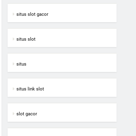
situs slot gacor
situs slot
situs
situs link slot
slot gacor