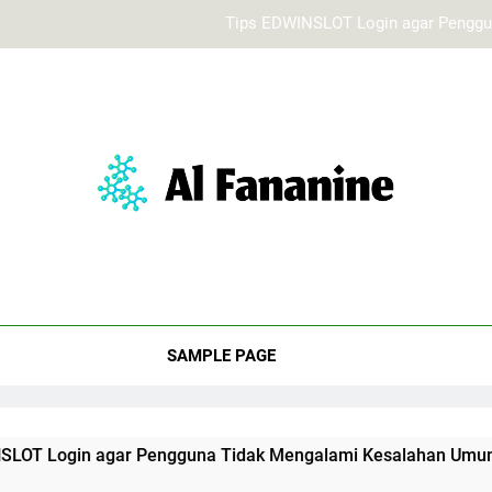
Tips EDWINSLOT Login agar Pengg
Login Edwinslot Alternatif Saat Server Uta
Mengapa Lebah4D Login 
Cara Membersihkan Cache saat
Tips EDWINSLOT Login agar Pengg
Login Edwinslot Alternatif Saat Server Uta
Fananine
ashion Dan Aksesori Berkualitas Di Al Fananine. Pilihan Untu
Mengapa Lebah4D Login 
SAMPLE PAGE
 agar Pengguna Tidak Mengalami Kesalahan Umum
Log
2 Mo