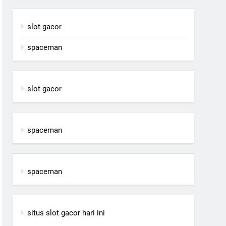
slot gacor
spaceman
slot gacor
spaceman
spaceman
situs slot gacor hari ini