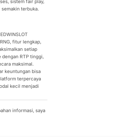
, sistem fair play,
 semakin terbuka.
di EDWINSLOT
RNG, fitur lengkap,
aksimalkan setiap
 dengan RTP tinggi,
ecara maksimal.
gar keuntungan bisa
latform terpercaya
dal kecil menjadi
bahan informasi, saya