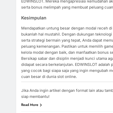
EDWINSLOT. Mereka mengapresiasi kemudahan akses
serta bonus melimpah yang membuat peluang cuan
Kesimpulan
Mendapatkan untung besar dengan modal receh 
bukanlah hal mustahil. Dengan dukungan teknologi 
serta strategi bermain yang tepat, Anda dapat mem
peluang kemenangan. Pastikan untuk memilih game
kelola modal dengan baik, dan manfaatkan bonus s
Bersikap sabar dan disiplin menjadi kunci utama a
didapat secara berkelanjutan. EDWINSLOT adalah p
yang cocok bagi siapa saja yang ingin mengubah mo
cuan besar di dunia slot online.
Jika Anda ingin artikel dengan format lain atau tam
siap membantu!
Read More