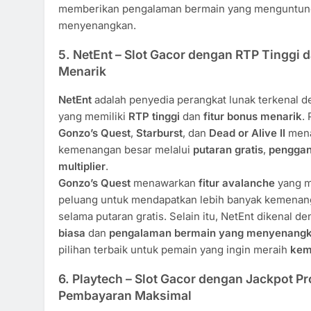
memberikan pengalaman bermain yang menguntun
menyenangkan.
5.
NetEnt – Slot Gacor dengan RTP Tinggi d
Menarik
NetEnt
adalah penyedia perangkat lunak terkenal d
yang memiliki
RTP tinggi
dan
fitur bonus menarik
.
Gonzo’s Quest
,
Starburst
, dan
Dead or Alive II
mena
kemenangan besar melalui
putaran gratis
,
pengga
multiplier
.
Gonzo’s Quest
menawarkan
fitur avalanche
yang m
peluang untuk mendapatkan lebih banyak kemenang
selama putaran gratis. Selain itu, NetEnt dikenal d
biasa
dan
pengalaman bermain yang menyenang
pilihan terbaik untuk pemain yang ingin meraih
kem
6.
Playtech – Slot Gacor dengan Jackpot Pr
Pembayaran Maksimal