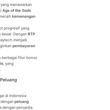
l yang menawarkan
ti
Age of the Gods
meraih
kemenangan
t progresif yang
 besar. Dengan
RTP
laytech menjadi
nginkan
pembayaran
 berbagai fitur bonus
ls
, yang
.
 Peluang
gai di Indonesia
r dengan
peluang
rja dengan penyedia