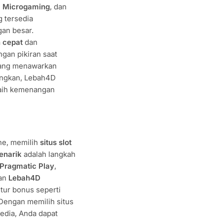
,
Microgaming
, dan
 tersedia
an besar.
 cepat
dan
gan pikiran saat
 yang menawarkan
ngkan, Lebah4D
raih kemenangan
ine, memilih
situs slot
enarik
adalah langkah
Pragmatic Play
,
dan
Lebah4D
itur bonus seperti
 Dengan memilih situs
edia, Anda dapat