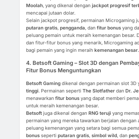
Moolah
, yang dikenal dengan
jackpot progresif te
mencapai jutaan dolar.
Selain jackpot progresif, permainan Microgaming
putaran gratis
,
pengganda
, dan
fitur bonus
yang da
peluang pemain untuk meraih kemenangan besar.
dan fitur-fitur bonus yang menarik, Microgaming ad
bagi pemain yang ingin meraih
kemenangan besar
.
4.
Betsoft Gaming – Slot 3D dengan Pemba
Fitur Bonus Menguntungkan
Betsoft Gaming
dikenal dengan permainan slot 3D 
tinggi
. Permainan seperti
The Slotfather
dan
Dr. Je
menawarkan
fitur bonus
yang dapat memberi pemai
untuk meraih kemenangan besar.
Betsoft
juga dikenal dengan
RNG teruji
yang memas
permainan yang mereka tawarkan berjalan dengan 
peluang kemenangan yang setara bagi semua pem
bonus
seperti
putaran gratis
,
simbol wild
, dan
pen