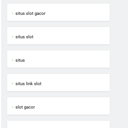
situs slot gacor
situs slot
situs
situs link slot
slot gacor