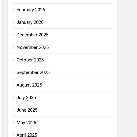
February 2026
January 2026
December 2025
November 2025
October 2025
September 2025
August 2025
July 2025
June 2025
May 2025
April 2025