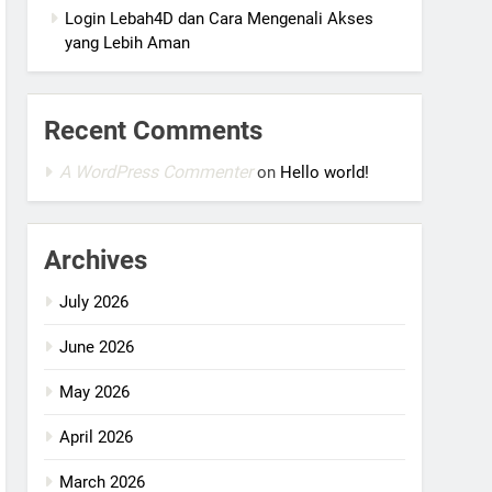
Login Lebah4D dan Cara Mengenali Akses
yang Lebih Aman
Recent Comments
A WordPress Commenter
on
Hello world!
Archives
July 2026
June 2026
May 2026
April 2026
March 2026