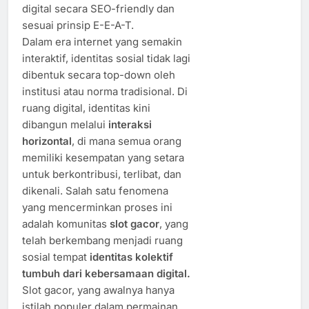
digital
secara
SEO-
friendly
dan
sesuai
prinsip
E-
E-
A-
T.
Dalam
era
internet
yang
semakin
interaktif,
identitas
sosial
tidak
lagi
dibentuk
secara
top-
down
oleh
institusi
atau
norma
tradisional.
Di
ruang
digital,
identitas
kini
dibangun
melalui
interaksi
horizontal
,
di
mana
semua
orang
memiliki
kesempatan
yang
setara
untuk
berkontribusi,
terlibat,
dan
dikenali.
Salah
satu
fenomena
yang
mencerminkan
proses
ini
adalah
komunitas
slot
gacor
,
yang
telah
berkembang
menjadi
ruang
sosial
tempat
identitas
kolektif
tumbuh
dari
kebersamaan
digital.
Slot
gacor,
yang
awalnya
hanya
istilah
populer
dalam
permainan