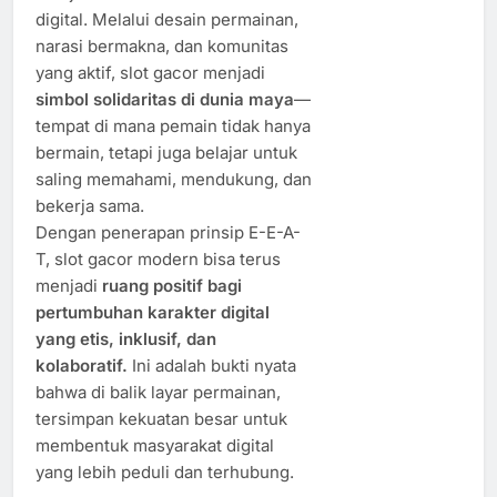
digital. Melalui desain permainan,
narasi bermakna, dan komunitas
yang aktif, slot gacor menjadi
simbol solidaritas di dunia maya
—
tempat di mana pemain tidak hanya
bermain, tetapi juga belajar untuk
saling memahami, mendukung, dan
bekerja sama.
Dengan penerapan prinsip E-E-A-
T, slot gacor modern bisa terus
menjadi
ruang positif bagi
pertumbuhan karakter digital
yang etis, inklusif, dan
kolaboratif.
Ini adalah bukti nyata
bahwa di balik layar permainan,
tersimpan kekuatan besar untuk
membentuk masyarakat digital
yang lebih peduli dan terhubung.