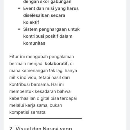
dengan skor gabungan
Event dan misi yang harus
diselesaikan secara
kolektif
Sistem penghargaan untuk
kontribusi positif dalam
komunitas
Fitur ini mengubah pengalaman
bermain menjadi
kolaboratif
, di
mana kemenangan tak lagi hanya
milik individu, tetapi hasil dari
kontribusi bersama. Hal ini
membentuk kesadaran bahwa
keberhasilan digital bisa tercapai
melalui kerja sama, bukan
kompetisi semata.
2.
Visual dan Narasi yang