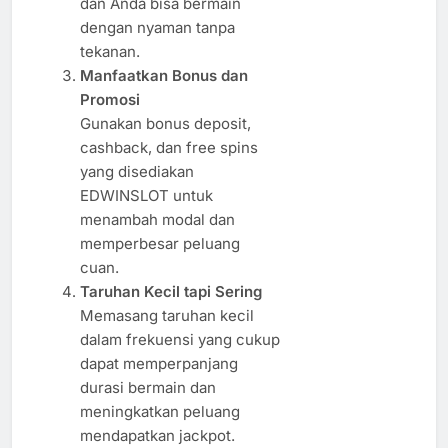
dan Anda bisa bermain
dengan nyaman tanpa
tekanan.
Manfaatkan Bonus dan
Promosi
Gunakan bonus deposit,
cashback, dan free spins
yang disediakan
EDWINSLOT untuk
menambah modal dan
memperbesar peluang
cuan.
Taruhan Kecil tapi Sering
Memasang taruhan kecil
dalam frekuensi yang cukup
dapat memperpanjang
durasi bermain dan
meningkatkan peluang
mendapatkan jackpot.