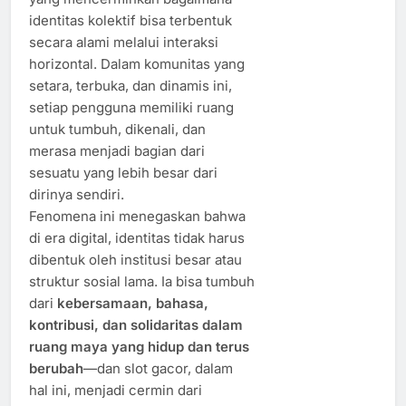
identitas
kolektif
bisa
terbentuk
secara
alami
melalui
interaksi
horizontal.
Dalam
komunitas
yang
setara,
terbuka,
dan
dinamis
ini,
setiap
pengguna
memiliki
ruang
untuk
tumbuh,
dikenali,
dan
merasa
menjadi
bagian
dari
sesuatu
yang
lebih
besar
dari
dirinya
sendiri.
Fenomena
ini
menegaskan
bahwa
di
era
digital,
identitas
tidak
harus
dibentuk
oleh
institusi
besar
atau
struktur
sosial
lama.
Ia
bisa
tumbuh
dari
kebersamaan,
bahasa,
kontribusi,
dan
solidaritas
dalam
ruang
maya
yang
hidup
dan
terus
berubah
—
dan
slot
gacor,
dalam
hal
ini,
menjadi
cermin
dari