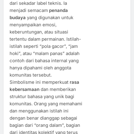
dari
sekadar
label
teknis.
Ia
menjadi
semacam
penanda
budaya
yang
digunakan
untuk
menyampaikan
emosi,
keberuntungan,
atau
situasi
tertentu
dalam
permainan.
Istilah-
istilah
seperti “
pola
gacor”, “
jam
hoki”,
atau “
malam
panas”
adalah
contoh
dari
bahasa
internal
yang
hanya
dipahami
oleh
anggota
komunitas
tersebut.
Simbolisme
ini
memperkuat
rasa
kebersamaan
dan
memberikan
struktur
bahasa
yang
unik
bagi
komunitas.
Orang
yang
memahami
dan
menggunakan
istilah
ini
dengan
benar
dianggap
sebagai
bagian
dari “
orang
dalam”,
bagian
dari
identitas
kolektif
yang
terus