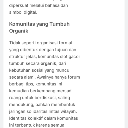
diperkuat
melalui
bahasa
dan
simbol
digital.
Komunitas
yang
Tumbuh
Organik
Tidak
seperti
organisasi
formal
yang
dibentuk
dengan
tujuan
dan
struktur
jelas,
komunitas
slot
gacor
tumbuh
secara
organik
,
dari
kebutuhan
sosial
yang
muncul
secara
alami.
Awalnya
hanya
forum
berbagi
tips,
komunitas
ini
kemudian
berkembang
menjadi
ruang
untuk
berdiskusi,
saling
mendukung,
bahkan
membentuk
jaringan
solidaritas
lintas
wilayah.
Identitas
kolektif
dalam
komunitas
ini
terbentuk
karena
semua