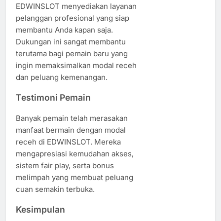
EDWINSLOT menyediakan layanan
pelanggan profesional yang siap
membantu Anda kapan saja.
Dukungan ini sangat membantu
terutama bagi pemain baru yang
ingin memaksimalkan modal receh
dan peluang kemenangan.
Testimoni Pemain
Banyak pemain telah merasakan
manfaat bermain dengan modal
receh di EDWINSLOT. Mereka
mengapresiasi kemudahan akses,
sistem fair play, serta bonus
melimpah yang membuat peluang
cuan semakin terbuka.
Kesimpulan