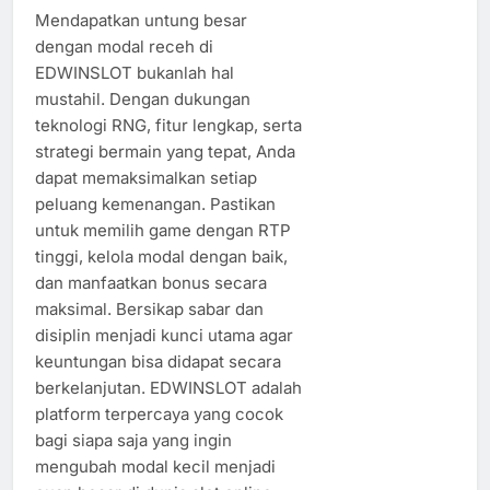
Mendapatkan untung besar
dengan modal receh di
EDWINSLOT bukanlah hal
mustahil. Dengan dukungan
teknologi RNG, fitur lengkap, serta
strategi bermain yang tepat, Anda
dapat memaksimalkan setiap
peluang kemenangan. Pastikan
untuk memilih game dengan RTP
tinggi, kelola modal dengan baik,
dan manfaatkan bonus secara
maksimal. Bersikap sabar dan
disiplin menjadi kunci utama agar
keuntungan bisa didapat secara
berkelanjutan. EDWINSLOT adalah
platform terpercaya yang cocok
bagi siapa saja yang ingin
mengubah modal kecil menjadi