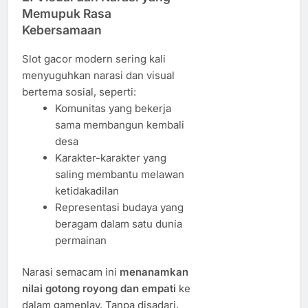
Memupuk Rasa
Kebersamaan
Slot gacor modern sering kali
menyuguhkan narasi dan visual
bertema sosial, seperti:
Komunitas yang bekerja
sama membangun kembali
desa
Karakter-karakter yang
saling membantu melawan
ketidakadilan
Representasi budaya yang
beragam dalam satu dunia
permainan
Narasi semacam ini
menanamkan
nilai gotong royong dan empati
ke
dalam gameplay. Tanpa disadari,