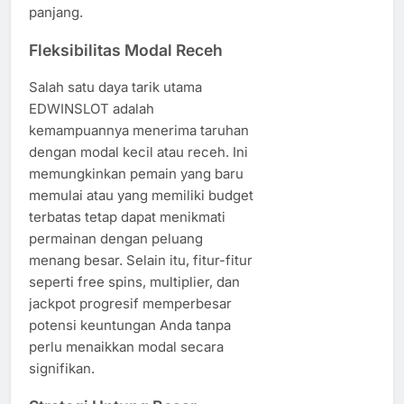
panjang.
Fleksibilitas Modal Receh
Salah satu daya tarik utama
EDWINSLOT adalah
kemampuannya menerima taruhan
dengan modal kecil atau receh. Ini
memungkinkan pemain yang baru
memulai atau yang memiliki budget
terbatas tetap dapat menikmati
permainan dengan peluang
menang besar. Selain itu, fitur-fitur
seperti free spins, multiplier, dan
jackpot progresif memperbesar
potensi keuntungan Anda tanpa
perlu menaikkan modal secara
signifikan.