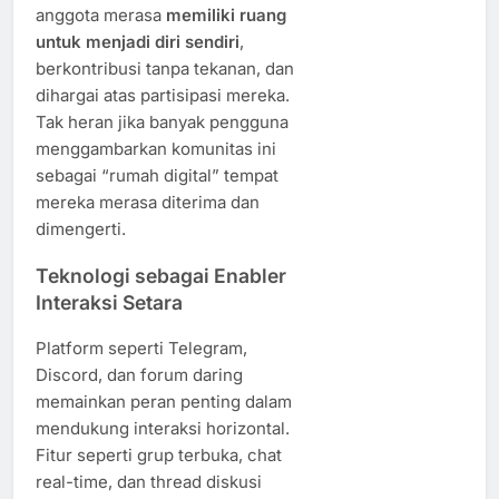
anggota
merasa
memiliki
ruang
untuk
menjadi
diri
sendiri
,
berkontribusi
tanpa
tekanan,
dan
dihargai
atas
partisipasi
mereka.
Tak
heran
jika
banyak
pengguna
menggambarkan
komunitas
ini
sebagai “
rumah
digital”
tempat
mereka
merasa
diterima
dan
dimengerti.
Teknologi
sebagai
Enabler
Interaksi
Setara
Platform
seperti
Telegram,
Discord,
dan
forum
daring
memainkan
peran
penting
dalam
mendukung
interaksi
horizontal.
Fitur
seperti
grup
terbuka,
chat
real-
time,
dan
thread
diskusi