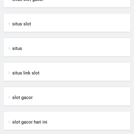
situs slot
situs
situs link slot
slot gacor
slot gacor hari ini