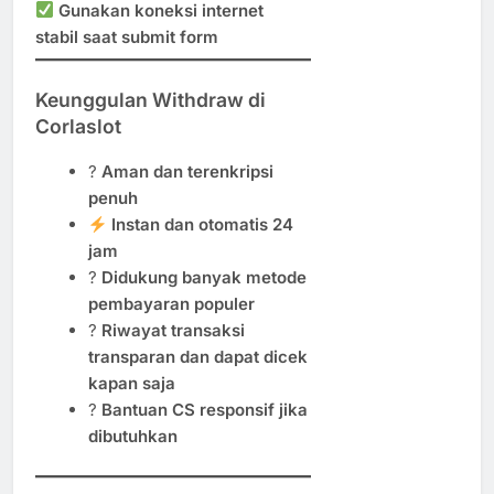
Gunakan koneksi internet
stabil saat submit form
Keunggulan Withdraw di
Corlaslot
?
Aman dan terenkripsi
penuh
Instan dan otomatis 24
jam
?
Didukung banyak metode
pembayaran populer
?
Riwayat transaksi
transparan dan dapat dicek
kapan saja
?
Bantuan CS responsif jika
dibutuhkan