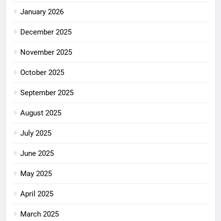
January 2026
December 2025
November 2025
October 2025
September 2025
August 2025
July 2025
June 2025
May 2025
April 2025
March 2025