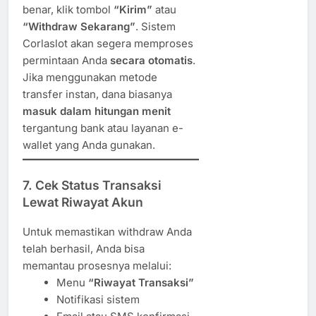
benar, klik tombol
“Kirim”
atau
“Withdraw Sekarang”
. Sistem
Corlaslot akan segera memproses
permintaan Anda
secara otomatis
.
Jika menggunakan metode
transfer instan, dana biasanya
masuk dalam hitungan menit
tergantung bank atau layanan e-
wallet yang Anda gunakan.
7.
Cek Status Transaksi
Lewat Riwayat Akun
Untuk memastikan withdraw Anda
telah berhasil, Anda bisa
memantau prosesnya melalui:
Menu
“Riwayat Transaksi”
Notifikasi sistem