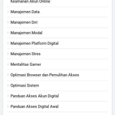
Keamanan Akun Online
Manajemen Data
Manajemen Diri
Manajemen Modal
Manajemen Platform Digital
Manajemen Stres
Mentalitas Gamer
Optimasi Browser dan Pemulihan Akses
Optimasi Sistem
Panduan Akses Akun Digital
Panduan Akses Digital Awal