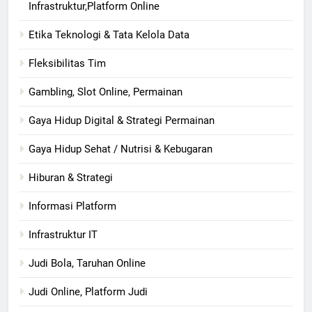
Infrastruktur,Platform Online
Etika Teknologi & Tata Kelola Data
Fleksibilitas Tim
Gambling, Slot Online, Permainan
Gaya Hidup Digital & Strategi Permainan
Gaya Hidup Sehat / Nutrisi & Kebugaran
Hiburan & Strategi
Informasi Platform
Infrastruktur IT
Judi Bola, Taruhan Online
Judi Online, Platform Judi