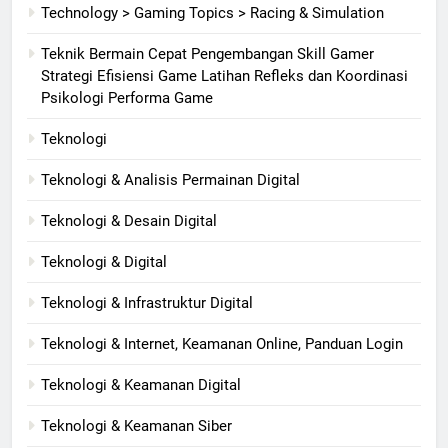
Technology > Gaming Topics > Racing & Simulation
Teknik Bermain Cepat Pengembangan Skill Gamer
Strategi Efisiensi Game Latihan Refleks dan Koordinasi
Psikologi Performa Game
Teknologi
Teknologi & Analisis Permainan Digital
Teknologi & Desain Digital
Teknologi & Digital
Teknologi & Infrastruktur Digital
Teknologi & Internet, Keamanan Online, Panduan Login
Teknologi & Keamanan Digital
Teknologi & Keamanan Siber