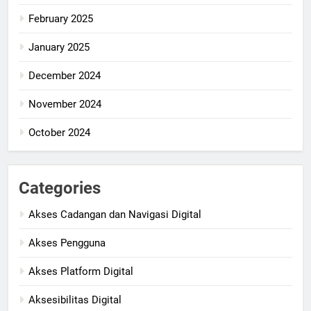
February 2025
January 2025
December 2024
November 2024
October 2024
Categories
Akses Cadangan dan Navigasi Digital
Akses Pengguna
Akses Platform Digital
Aksesibilitas Digital