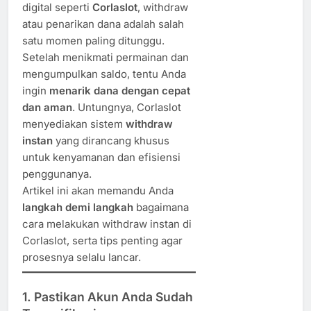
digital seperti
Corlaslot
, withdraw
atau penarikan dana adalah salah
satu momen paling ditunggu.
Setelah menikmati permainan dan
mengumpulkan saldo, tentu Anda
ingin
menarik dana dengan cepat
dan aman
. Untungnya, Corlaslot
menyediakan sistem
withdraw
instan
yang dirancang khusus
untuk kenyamanan dan efisiensi
penggunanya.
Artikel ini akan memandu Anda
langkah demi langkah
bagaimana
cara melakukan withdraw instan di
Corlaslot, serta tips penting agar
prosesnya selalu lancar.
1.
Pastikan Akun Anda Sudah