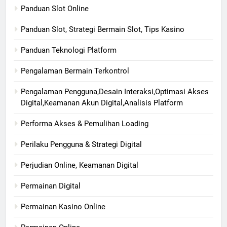
Panduan Slot Online
Panduan Slot, Strategi Bermain Slot, Tips Kasino
Panduan Teknologi Platform
Pengalaman Bermain Terkontrol
Pengalaman Pengguna,Desain Interaksi,Optimasi Akses
Digital,Keamanan Akun Digital,Analisis Platform
Performa Akses & Pemulihan Loading
Perilaku Pengguna & Strategi Digital
Perjudian Online, Keamanan Digital
Permainan Digital
Permainan Kasino Online