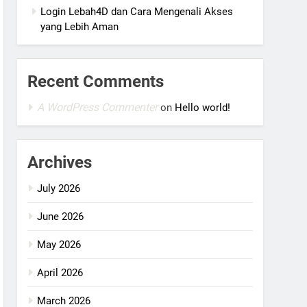
Login Lebah4D dan Cara Mengenali Akses
yang Lebih Aman
Recent Comments
A WordPress Commenter
on
Hello world!
Archives
July 2026
June 2026
May 2026
April 2026
March 2026