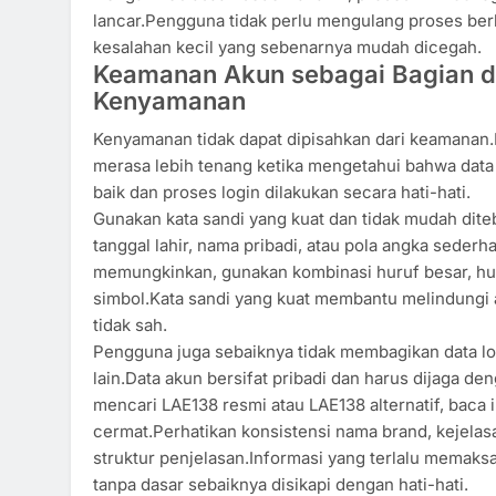
lancar.Pengguna tidak perlu mengulang proses berk
kesalahan kecil yang sebenarnya mudah dicegah.
Keamanan Akun sebagai Bagian d
Kenyamanan
Kenyamanan tidak dapat dipisahkan dari keamanan
merasa lebih tenang ketika mengetahui bahwa data
baik dan proses login dilakukan secara hati-hati.
Gunakan kata sandi yang kuat dan tidak mudah dit
tanggal lahir, nama pribadi, atau pola angka sederh
memungkinkan, gunakan kombinasi huruf besar, hur
simbol.Kata sandi yang kuat membantu melindungi a
tidak sah.
Pengguna juga sebaiknya tidak membagikan data lo
lain.Data akun bersifat pribadi dan harus dijaga de
mencari LAE138 resmi atau LAE138 alternatif, baca
cermat.Perhatikan konsistensi nama brand, kejelas
struktur penjelasan.Informasi yang terlalu memaks
tanpa dasar sebaiknya disikapi dengan hati-hati.