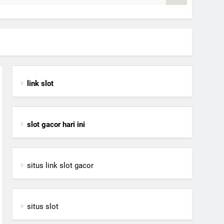
link slot
slot gacor hari ini
situs link slot gacor
situs slot