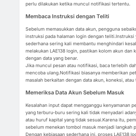
perlu dilakukan ketika muncul notifikasi tertentu.
Membaca Instruksi dengan Teliti
Sebelum memasukkan data akun, pengguna sebai
instruksi pada halaman login dengan teliti.Instruksi 
sederhana sering kali membantu menghindari kesal
melakukan LAE138 login, pastikan kolom akun dan ka
dengan data yang benar.
Jika muncul pesan atau notifikasi, baca terlebih d
mencoba ulang.Notifikasi biasanya memberikan pe
masalah berkaitan dengan data akun, koneksi, atau
Memeriksa Data Akun Sebelum Masuk
Kesalahan input dapat mengganggu kenyamanan 
yang terburu-buru sering kali tidak menyadari ada
atau huruf kapital yang tidak sesuai.Karena itu, pe
sebelum menekan tombol masuk menjadi langkah p
Dengan kebiasaan sederhana ini, proses LAE138 log