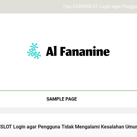
Tips EDWINSLOT Login agar Pengg
Login Edwinslot Alternatif Saat Server Uta
Mengapa Lebah4D Login 
Cara Membersihkan Cache saat
Tips EDWINSLOT Login agar Pengg
Login Edwinslot Alternatif Saat Server Uta
Fananine
ashion Dan Aksesori Berkualitas Di Al Fananine. Pilihan Untu
Mengapa Lebah4D Login 
SAMPLE PAGE
 agar Pengguna Tidak Mengalami Kesalahan Umum
Log
2 Mo