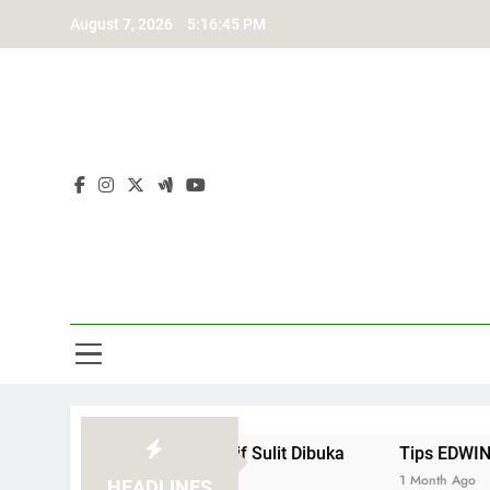
Skip
August 7, 2026
5:16:46 PM
to
content
Al 
Dapatkan F
D Link Alternatif Sulit Dibuka
Tips EDWINSLOT Login
1 Month Ago
HEADLINES