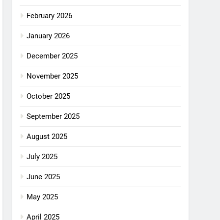
February 2026
January 2026
December 2025
November 2025
October 2025
September 2025
August 2025
July 2025
June 2025
May 2025
April 2025