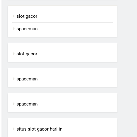
slot gacor
spaceman
slot gacor
spaceman
spaceman
situs slot gacor hari ini