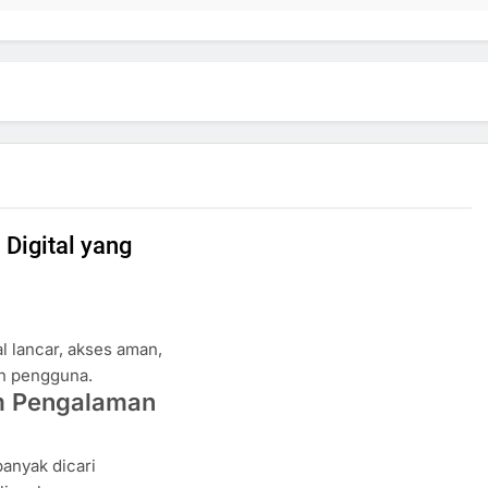
Digital yang
l lancar, akses aman,
an pengguna.
m Pengalaman
anyak dicari