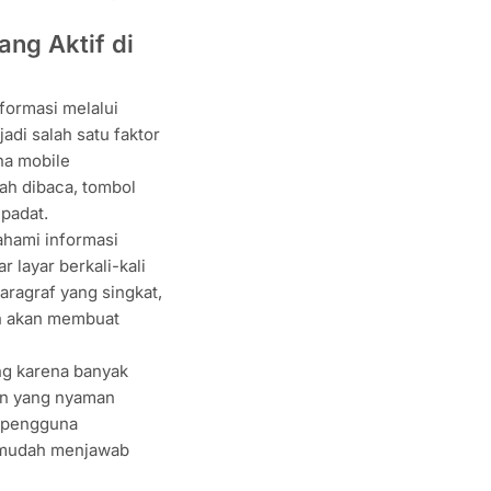
ang Aktif di
formasi melalui
adi salah satu faktor
na mobile
ah dibaca, tombol
 padat.
hami informasi
 layar berkali-kali
aragraf yang singkat,
an akan membuat
ng karena banyak
en yang nyaman
u pengguna
h mudah menjawab