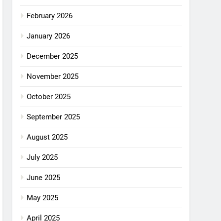
February 2026
January 2026
December 2025
November 2025
October 2025
September 2025
August 2025
July 2025
June 2025
May 2025
April 2025