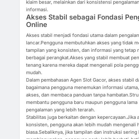
klaim besar, melainkan dari konsistensi pengalama
informasi.
Akses Stabil sebagai Fondasi Pe
Online
Akses stabil menjadi fondasi utama dalam pengalam
lancar.Pengguna membutuhkan akses yang tidak 
tampilan yang konsisten, dan informasi yang tetap
berbagai perangkat.Akses yang stabil membuat pe
tenang karena mereka dapat mengenali pola pengg
mudah.
Dalam pembahasan Agen Slot Gacor, akses stabil dap
bagaimana pengguna menemukan informasi utama,
akses, dan membaca panduan tanpa hambatan.Struk
membantu pengguna baru maupun pengguna lama
pengalaman yang lebih terarah.
Stabilitas juga berkaitan dengan kepercayaan.Jika a
konsisten, pengguna akan lebih mudah mengenali h
biasa.Sebaliknya, jika tampilan dan instruksi serin