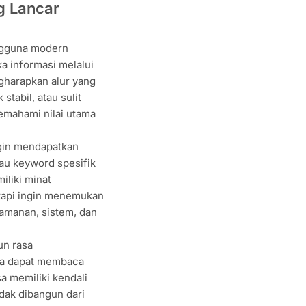
g Lancar
engguna modern
a informasi melalui
gharapkan alur yang
stabil, atau sulit
emahami nilai utama
ngin mendapatkan
tau keyword spesifik
liki minat
etapi ingin menemukan
amanan, sistem, dan
n rasa
ka dapat membaca
a memiliki kendali
idak dibangun dari