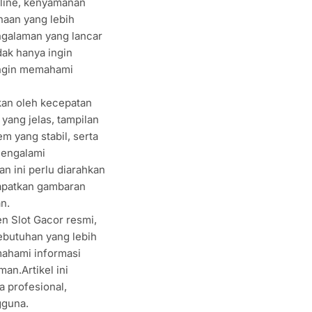
nline, kenyamanan
aan yang lebih
engalaman yang lancar
ak hanya ingin
ingin memahami
ukan oleh kecepatan
yang jelas, tampilan
m yang stabil, serta
mengalami
n ini perlu diarahkan
dapatkan gambaran
n.
n Slot Gacor resmi,
kebutuhan yang lebih
mahami informasi
an.Artikel ini
 profesional,
gguna.