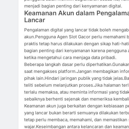
menjadi bagian penting dari kenyamanan digital.
Keamanan Akun dalam Pengalama
Lancar
Pengalaman digital yang lancar tidak boleh menga
akun.Pengguna Agen Slot Gacor perlu memahami 
praktis tetap harus dilakukan dengan sikap hati-ha
bagian penting dari kenyamanan karena pengguna a
ketika mengetahui cara menjaga data pribadi.
Beberapa langkah dasar perlu diperhatikan.Gunakan
saat mengakses platform.Jangan membagikan infor
pihak lain.Hindari jaringan publik yang tidak jelas.
teliti sebelum melanjutkan proses.Jika halaman terli
terlalu memaksa, atau meminta informasi yang tida
sebaiknya berhenti sejenak dan memeriksa kembali
Keamanan akun juga berkaitan dengan kebiasaan 
yang lancar bukan berarti semuanya dilakukan ter
tetap perlu membaca, memahami, dan memastikan s
wajar.Keseimbangan antara kelancaran dan keama