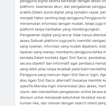
pengguna digital karena berkaitan dengan akses o
platform, keamanan akun, dan pengalaman penggun
praktis.Dalam dunia digital yang semakin cepat, p
menjadi faktor penting bagi pengguna.Pengguna tid
menemukan informasi dengan mudah, tetapi juga 
platform tanpa hambatan yang membingungkan.
Pengalaman digital yang lancar tidak hanya ditent
akses.Sebuah platform juga perlu memiliki navigasi 
yang nyaman, informasi yang mudah dipahami, siste
layanan yang mampu membantu pengguna ketika 
kendala.Dalam konteks Agen Slot Gacor, pembahasa
secara objektif dan informatif agar pembaca men
yang lebih jelas tanpa terjebak pada klaim berlebiha
Pengguna yang mencari Agen Slot Gacor login, Age
atau Agen Slot Gacor alternatif biasanya memiliki 
spesifik.Mereka ingin menemukan jalur akses, me
resmi, dan memastikan pengalaman online terasa am
disusun untuk menjawab kebutuhan tersebut secara
human-like, dan relevan dengan search intent pen