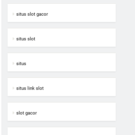
situs slot gacor
situs slot
situs
situs link slot
slot gacor