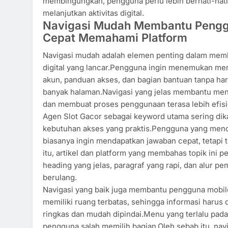
membingungkan, pengguna perlu lebih berhati-hat
melanjutkan aktivitas digital.
Navigasi Mudah Membantu Pengg
Cepat Memahami Platform
Navigasi mudah adalah elemen penting dalam me
digital yang lancar.Pengguna ingin menemukan men
akun, panduan akses, dan bagian bantuan tanpa ha
banyak halaman.Navigasi yang jelas membantu me
dan membuat proses penggunaan terasa lebih efisi
Agen Slot Gacor sebagai keyword utama sering dik
kebutuhan akses yang praktis.Pengguna yang menc
biasanya ingin mendapatkan jawaban cepat, tetapi 
itu, artikel dan platform yang membahas topik ini pe
heading yang jelas, paragraf yang rapi, dan alur p
berulang.
Navigasi yang baik juga membantu pengguna mobil
memiliki ruang terbatas, sehingga informasi harus
ringkas dan mudah dipindai.Menu yang terlalu pad
pengguna salah memilih bagian.Oleh sebab itu, nav