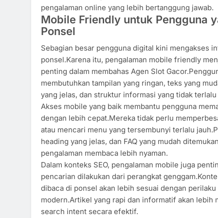
pengalaman online yang lebih bertanggung jawab.
Mobile Friendly untuk Pengguna y
Ponsel
Sebagian besar pengguna digital kini mengakses in
ponsel.Karena itu, pengalaman mobile friendly menj
penting dalam membahas Agen Slot Gacor.Penggu
membutuhkan tampilan yang ringan, teks yang mud
yang jelas, dan struktur informasi yang tidak terlalu
Akses mobile yang baik membantu pengguna mema
dengan lebih cepat.Mereka tidak perlu memperbesar
atau mencari menu yang tersembunyi terlalu jauh.P
heading yang jelas, dan FAQ yang mudah ditemuk
pengalaman membaca lebih nyaman.
Dalam konteks SEO, pengalaman mobile juga penti
pencarian dilakukan dari perangkat genggam.Kont
dibaca di ponsel akan lebih sesuai dengan perilak
modern.Artikel yang rapi dan informatif akan lebi
search intent secara efektif.