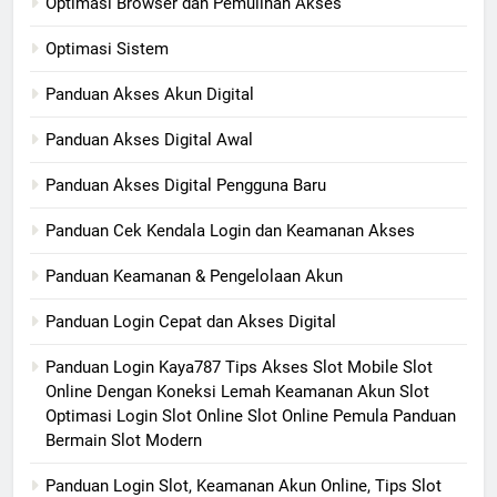
Optimasi Browser dan Pemulihan Akses
Optimasi Sistem
Panduan Akses Akun Digital
Panduan Akses Digital Awal
Panduan Akses Digital Pengguna Baru
Panduan Cek Kendala Login dan Keamanan Akses
Panduan Keamanan & Pengelolaan Akun
Panduan Login Cepat dan Akses Digital
Panduan Login Kaya787 Tips Akses Slot Mobile Slot
Online Dengan Koneksi Lemah Keamanan Akun Slot
Optimasi Login Slot Online Slot Online Pemula Panduan
Bermain Slot Modern
Panduan Login Slot, Keamanan Akun Online, Tips Slot