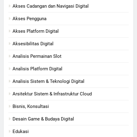
Akses Cadangan dan Navigasi Digital
Akses Pengguna
Akses Platform Digital
Aksesibilitas Digital
Analisis Permainan Slot
Analisis Platform Digital
Analisis Sistem & Teknologi Digital
Arsitektur Sistem & Infrastruktur Cloud
Bisnis, Konsultasi
Desain Game & Budaya Digital
Edukasi