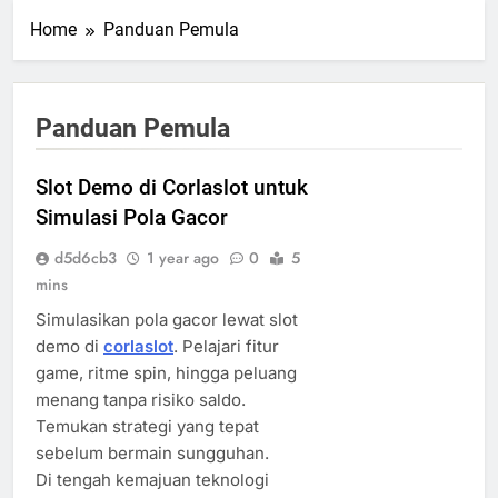
Home
Panduan Pemula
Panduan Pemula
Slot Demo di Corlaslot untuk
Simulasi Pola Gacor
d5d6cb3
1 year ago
0
5
mins
Simulasikan pola gacor lewat slot
demo di
corlaslot
. Pelajari fitur
game, ritme spin, hingga peluang
menang tanpa risiko saldo.
Temukan strategi yang tepat
sebelum bermain sungguhan.
Di tengah kemajuan teknologi