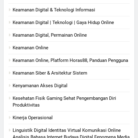
Keamanan Digital & Teknologi Informasi
Keamanan Digital | Teknologi | Gaya Hidup Online
Keamanan Digital, Permainan Online
Keamanan Online
Keamanan Online, Platform Horas88, Panduan Pengguna
Keamanan Siber & Arsitektur Sistem
Kenyamanan Akses Digital
Kesehatan Fisik Gaming Sehat Pengembangan Diri
Produktivitas
Kinerja Operasional
Linguistik Digital Identitas Virtual Komunikasi Online
Analisis Bahasa Internet Budaya Digital Fenomena Media