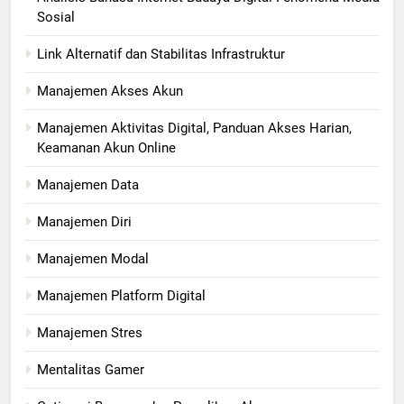
Sosial
Link Alternatif dan Stabilitas Infrastruktur
Manajemen Akses Akun
Manajemen Aktivitas Digital, Panduan Akses Harian,
Keamanan Akun Online
Manajemen Data
Manajemen Diri
Manajemen Modal
Manajemen Platform Digital
Manajemen Stres
Mentalitas Gamer