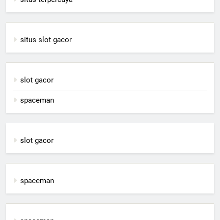
situs slot gacor
slot gacor
spaceman
slot gacor
spaceman