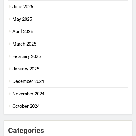
June 2025
May 2025
April 2025
March 2025
February 2025
January 2025
December 2024
November 2024
October 2024
Categories