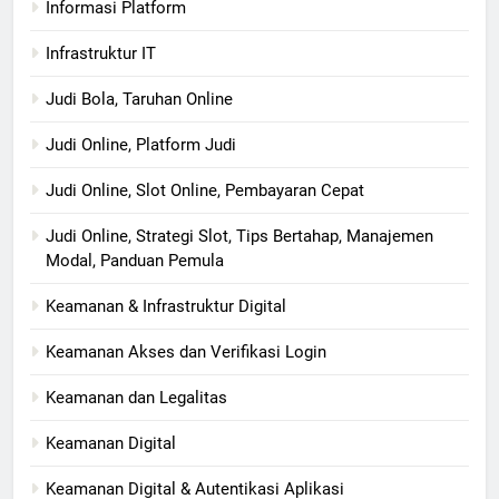
Informasi Platform
Infrastruktur IT
Judi Bola, Taruhan Online
Judi Online, Platform Judi
Judi Online, Slot Online, Pembayaran Cepat
Judi Online, Strategi Slot, Tips Bertahap, Manajemen
Modal, Panduan Pemula
Keamanan & Infrastruktur Digital
Keamanan Akses dan Verifikasi Login
Keamanan dan Legalitas
Keamanan Digital
Keamanan Digital & Autentikasi Aplikasi