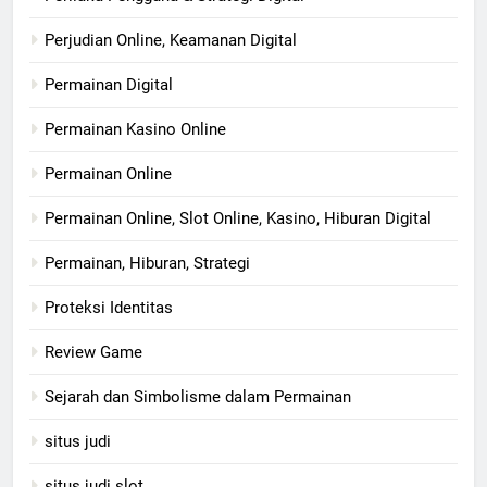
Perjudian Online, Keamanan Digital
Permainan Digital
Permainan Kasino Online
Permainan Online
Permainan Online, Slot Online, Kasino, Hiburan Digital
Permainan, Hiburan, Strategi
Proteksi Identitas
Review Game
Sejarah dan Simbolisme dalam Permainan
situs judi
situs judi slot