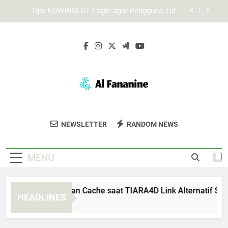
Skip
Login Edwinslot Alternatif Saat Server Utama
to
Tidak Merespons dengan Tetap Aman
content
Mengapa Lebah4D Login Penting untuk Akses
Akun yang Stabil
Cara Membersihkan Cache saat TIARA4D Link
Alternatif Sulit Dibuka
Tips EDWINSLOT Login agar Pengguna Tidak
Mengalami Kesalahan Umum
Login Edwinslot Alternatif Saat Server Utama
Tidak Merespons dengan Tetap Aman
Al Fananine
Dapatkan Fashion Dan Aksesori Berkualitas
Mengapa Lebah4D Login Penting untuk Akses
NEWSLETTER
RANDOM NEWS
Akun yang Stabil
Di Al Fananine. Pilihan Untuk Gaya Yang
Stylish Dan Modis.
MENU
ra Membersihkan Cache saat TIARA4D Link Alternatif Sulit D
HEADLINES
Weeks Ago