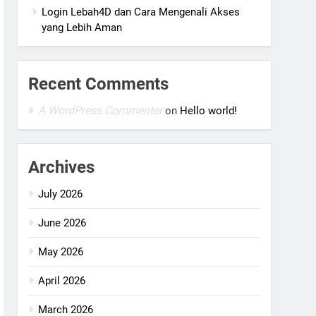
Login Lebah4D dan Cara Mengenali Akses
yang Lebih Aman
Recent Comments
A WordPress Commenter
on
Hello world!
Archives
July 2026
June 2026
May 2026
April 2026
March 2026