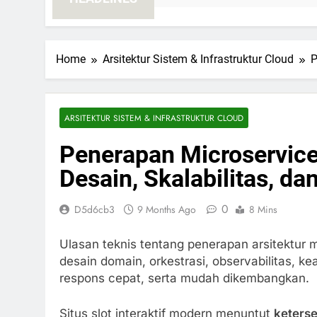
Home
Arsitektur Sistem & Infrastruktur Cloud
P
ARSITEKTUR SISTEM & INFRASTRUKTUR CLOUD
Penerapan Microservices
Desain, Skalabilitas, d
0
D5d6cb3
9 Months Ago
8 Mins
Ulasan teknis tentang penerapan arsitektur 
desain domain, orkestrasi, observabilitas, ke
respons cepat, serta mudah dikembangkan.
Situs slot interaktif modern menuntut
keterse