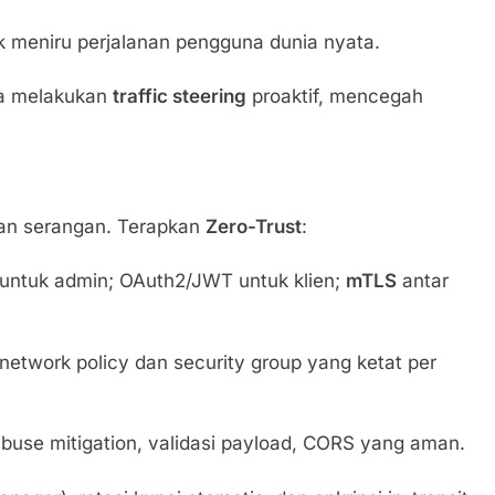
k meniru perjalanan pengguna dunia nyata.
sa melakukan
traffic steering
proaktif, mencegah
aan serangan. Terapkan
Zero-Trust
:
untuk admin; OAuth2/JWT untuk klien;
mTLS
antar
 network policy dan security group yang ketat per
abuse mitigation, validasi payload, CORS yang aman.