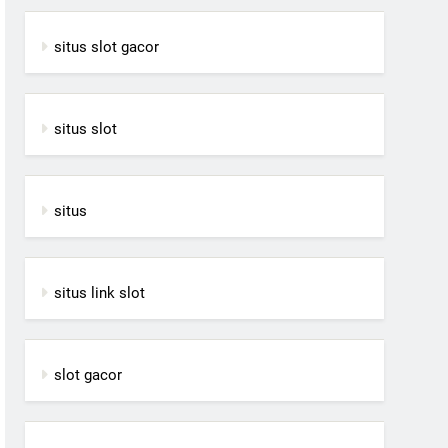
situs slot gacor
situs slot
situs
situs link slot
slot gacor