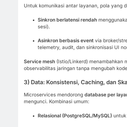
Untuk komunikasi antar layanan, pola yang d
Sinkron berlatensi rendah
menggunakan 
sesi).
Asinkron berbasis event
via broker/str
telemetry, audit, dan sinkronisasi UI non
Service mesh
(Istio/Linkerd) menambahkan mT
observabilitas jaringan tanpa mengubah kode
3) Data: Konsistensi, Caching, dan Ska
Microservices mendorong
database per lay
mengunci. Kombinasi umum:
Relasional (PostgreSQL/MySQL)
untuk 