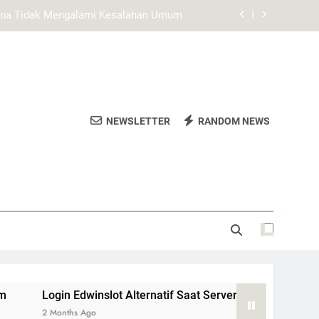
una Tidak Mengalami Kesalahan Umum
ma Tidak Merespons dengan Tetap Aman
Penting untuk Akses Akun yang Stabil
 TIARA4D Link Alternatif Sulit Dibuka
NEWSLETTER
RANDOM NEWS
una Tidak Mengalami Kesalahan Umum
ma Tidak Merespons dengan Tetap Aman
k Gaya Yang Stylish Dan Modis.
Penting untuk Akses Akun yang Stabil
 Edwinslot Alternatif Saat Server Utama Tidak Merespons de
hs Ago