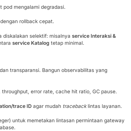
at pod mengalami degradasi.
 dengan rollback cepat.
 diskalakan selektif: misalnya
service Interaksi &
ntara
service Katalog
tetap minimal.
dan transparansi. Bangun observabilitas yang
 throughput, error rate, cache hit ratio, GC pause.
ation/trace ID
agar mudah
traceback
lintas layanan.
ger) untuk memetakan lintasan permintaan gateway
abase.