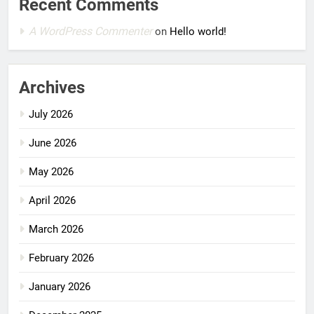
Recent Comments
A WordPress Commenter
on
Hello world!
Archives
July 2026
June 2026
May 2026
April 2026
March 2026
February 2026
January 2026