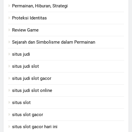
Permainan, Hiburan, Strategi
Proteksi Identitas
Review Game
Sejarah dan Simbolisme dalam Permainan
situs judi
situs judi slot
situs judi slot gacor
situs judi slot online
situs slot
situs slot gacor
situs slot gacor hari ini