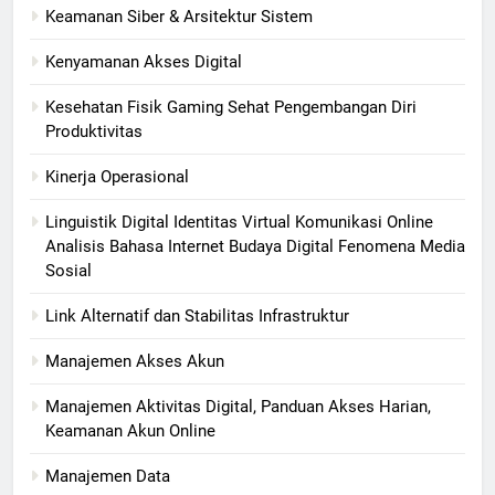
Keamanan Siber & Arsitektur Sistem
Kenyamanan Akses Digital
Kesehatan Fisik Gaming Sehat Pengembangan Diri
Produktivitas
Kinerja Operasional
Linguistik Digital Identitas Virtual Komunikasi Online
Analisis Bahasa Internet Budaya Digital Fenomena Media
Sosial
Link Alternatif dan Stabilitas Infrastruktur
Manajemen Akses Akun
Manajemen Aktivitas Digital, Panduan Akses Harian,
Keamanan Akun Online
Manajemen Data