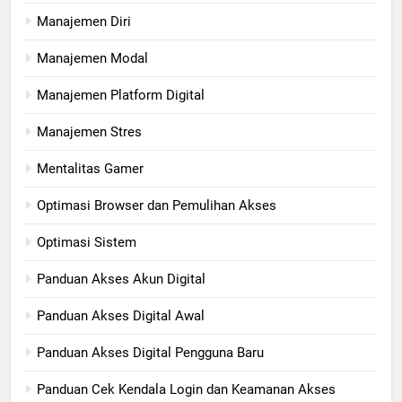
Manajemen Diri
Manajemen Modal
Manajemen Platform Digital
Manajemen Stres
Mentalitas Gamer
Optimasi Browser dan Pemulihan Akses
Optimasi Sistem
Panduan Akses Akun Digital
Panduan Akses Digital Awal
Panduan Akses Digital Pengguna Baru
Panduan Cek Kendala Login dan Keamanan Akses