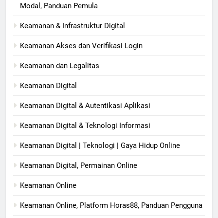
Modal, Panduan Pemula
Keamanan & Infrastruktur Digital
Keamanan Akses dan Verifikasi Login
Keamanan dan Legalitas
Keamanan Digital
Keamanan Digital & Autentikasi Aplikasi
Keamanan Digital & Teknologi Informasi
Keamanan Digital | Teknologi | Gaya Hidup Online
Keamanan Digital, Permainan Online
Keamanan Online
Keamanan Online, Platform Horas88, Panduan Pengguna