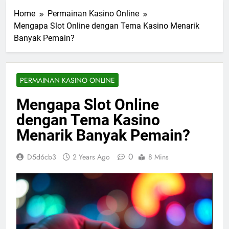
Home
Permainan Kasino Online
Mengapa Slot Online dengan Tema Kasino Menarik
Banyak Pemain?
PERMAINAN KASINO ONLINE
Mengapa Slot Online
dengan Tema Kasino
Menarik Banyak Pemain?
0
D5d6cb3
2 Years Ago
8 Mins