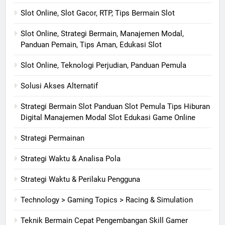
Slot Online, Slot Gacor, RTP, Tips Bermain Slot
Slot Online, Strategi Bermain, Manajemen Modal,
Panduan Pemain, Tips Aman, Edukasi Slot
Slot Online, Teknologi Perjudian, Panduan Pemula
Solusi Akses Alternatif
Strategi Bermain Slot Panduan Slot Pemula Tips Hiburan
Digital Manajemen Modal Slot Edukasi Game Online
Strategi Permainan
Strategi Waktu & Analisa Pola
Strategi Waktu & Perilaku Pengguna
Technology > Gaming Topics > Racing & Simulation
Teknik Bermain Cepat Pengembangan Skill Gamer