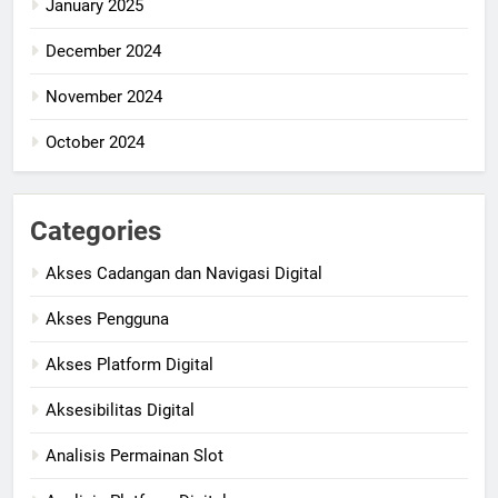
January 2025
December 2024
November 2024
October 2024
Categories
Akses Cadangan dan Navigasi Digital
Akses Pengguna
Akses Platform Digital
Aksesibilitas Digital
Analisis Permainan Slot