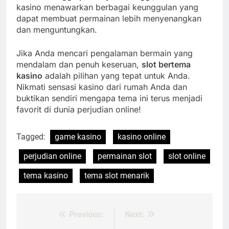
kasino menawarkan berbagai keunggulan yang
dapat membuat permainan lebih menyenangkan
dan menguntungkan.
Jika Anda mencari pengalaman bermain yang
mendalam dan penuh keseruan,
slot bertema
kasino
adalah pilihan yang tepat untuk Anda.
Nikmati sensasi kasino dari rumah Anda dan
buktikan sendiri mengapa tema ini terus menjadi
favorit di dunia perjudian online!
Tagged:
game kasino
kasino online
perjudian online
permainan slot
slot online
tema kasino
tema slot menarik
Previous:
Next:
Post