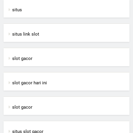
situs
situs link slot
slot gacor
slot gacor hari ini
slot gacor
situs slot gacor