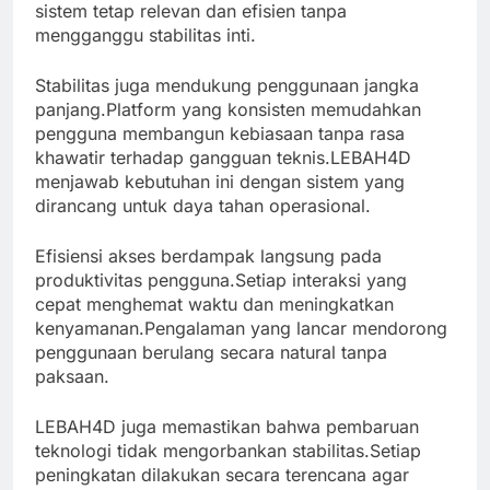
sistem tetap relevan dan efisien tanpa
mengganggu stabilitas inti.
Stabilitas juga mendukung penggunaan jangka
panjang.Platform yang konsisten memudahkan
pengguna membangun kebiasaan tanpa rasa
khawatir terhadap gangguan teknis.LEBAH4D
menjawab kebutuhan ini dengan sistem yang
dirancang untuk daya tahan operasional.
Efisiensi akses berdampak langsung pada
produktivitas pengguna.Setiap interaksi yang
cepat menghemat waktu dan meningkatkan
kenyamanan.Pengalaman yang lancar mendorong
penggunaan berulang secara natural tanpa
paksaan.
LEBAH4D juga memastikan bahwa pembaruan
teknologi tidak mengorbankan stabilitas.Setiap
peningkatan dilakukan secara terencana agar