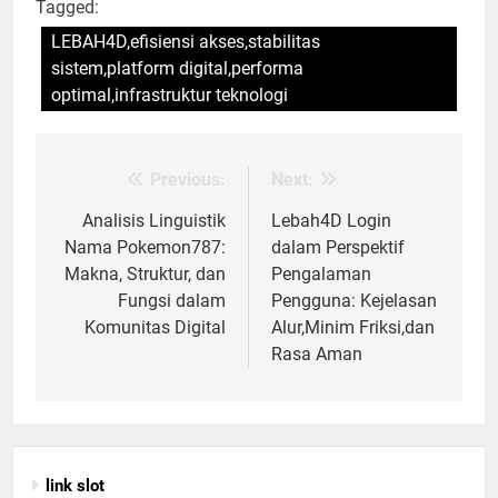
Tagged:
LEBAH4D,efisiensi akses,stabilitas
sistem,platform digital,performa
optimal,infrastruktur teknologi
Previous:
Next:
Post
navigation
Analisis Linguistik
Lebah4D Login
Nama Pokemon787:
dalam Perspektif
Makna, Struktur, dan
Pengalaman
Fungsi dalam
Pengguna: Kejelasan
Komunitas Digital
Alur,Minim Friksi,dan
Rasa Aman
link slot