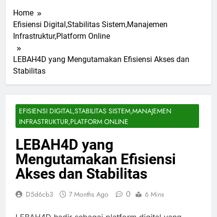
Home
Efisiensi Digital,Stabilitas Sistem,Manajemen
Infrastruktur,Platform Online
LEBAH4D yang Mengutamakan Efisiensi Akses dan
Stabilitas
EFISIENSI DIGITAL,STABILITAS SISTEM,MANAJEMEN
INFRASTRUKTUR,PLATFORM ONLINE
LEBAH4D yang
Mengutamakan Efisiensi
Akses dan Stabilitas
0
D5d6cb3
7 Months Ago
6 Mins