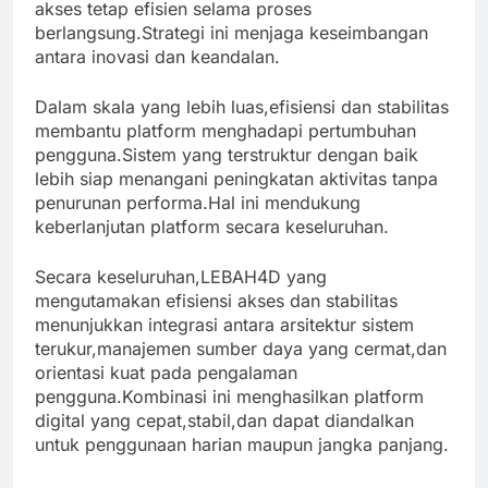
akses tetap efisien selama proses
berlangsung.Strategi ini menjaga keseimbangan
antara inovasi dan keandalan.
Dalam skala yang lebih luas,efisiensi dan stabilitas
membantu platform menghadapi pertumbuhan
pengguna.Sistem yang terstruktur dengan baik
lebih siap menangani peningkatan aktivitas tanpa
penurunan performa.Hal ini mendukung
keberlanjutan platform secara keseluruhan.
Secara keseluruhan,LEBAH4D yang
mengutamakan efisiensi akses dan stabilitas
menunjukkan integrasi antara arsitektur sistem
terukur,manajemen sumber daya yang cermat,dan
orientasi kuat pada pengalaman
pengguna.Kombinasi ini menghasilkan platform
digital yang cepat,stabil,dan dapat diandalkan
untuk penggunaan harian maupun jangka panjang.