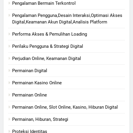
Pengalaman Bermain Terkontrol
Pengalaman Pengguna,Desain Interaksi,Optimasi Akses
Digital,Keamanan Akun Digital,Analisis Platform
Performa Akses & Pemulihan Loading
Perilaku Pengguna & Strategi Digital
Perjudian Online, Keamanan Digital
Permainan Digital
Permainan Kasino Online
Permainan Online
Permainan Online, Slot Online, Kasino, Hiburan Digital
Permainan, Hiburan, Strategi
Proteksi Identitas