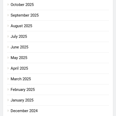
October 2025
September 2025
August 2025
July 2025
June 2025
May 2025
April 2025
March 2025
February 2025
January 2025
December 2024