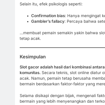
Selain itu, efek psikologis seperti:
Confirmation bias
: Hanya mengingat 
Gambler’s fallacy
: Percaya bahwa sete
…membuat pemain semakin yakin bahwa slot 
tetap acak.
Kesimpulan
Slot gacor adalah hasil dari kombinasi antar
komunitas.
Secara teknis, slot online diatu
acak. Namun, pemain tetap berusaha memba
bermain berdasarkan faktor-faktor yang mere
Selama disikapi dengan bijak, mengenali fakt
bermain yang lebih menyenangkan dan terkon