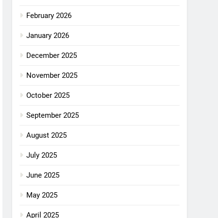
February 2026
January 2026
December 2025
November 2025
October 2025
September 2025
August 2025
July 2025
June 2025
May 2025
April 2025