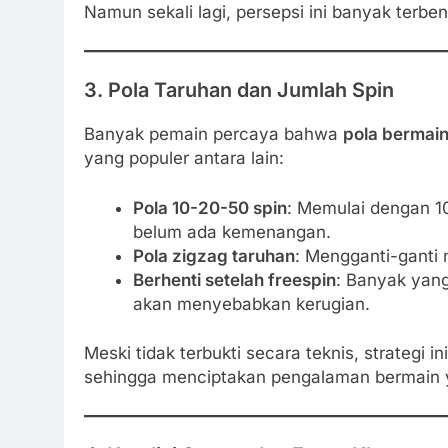
Namun sekali lagi, persepsi ini banyak terbe
3.
Pola Taruhan dan Jumlah Spin
Banyak pemain percaya bahwa
pola bermai
yang populer antara lain:
Pola 10-20-50 spin
: Memulai dengan 10 
belum ada kemenangan.
Pola zigzag taruhan
: Mengganti-ganti n
Berhenti setelah freespin
: Banyak yang
akan menyebabkan kerugian.
Meski tidak terbukti secara teknis, strategi in
sehingga menciptakan pengalaman bermain ya