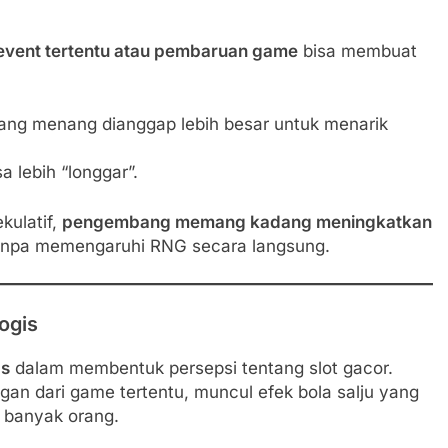
event tertentu atau pembaruan game
bisa membuat
luang menang dianggap lebih besar untuk menarik
 lebih “longgar”.
kulatif,
pengembang memang kadang meningkatkan
tanpa memengaruhi RNG secara langsung.
ogis
as
dalam membentuk persepsi tentang slot gacor.
n dari game tertentu, muncul efek bola salju yang
 banyak orang.