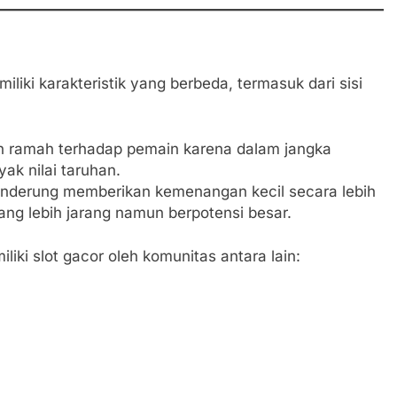
iliki karakteristik yang berbeda, termasuk dari sisi
ih ramah terhadap pemain karena dalam jangka
ak nilai taruhan.
nderung memberikan kemenangan kecil secara lebih
 yang lebih jarang namun berpotensi besar.
iki slot gacor oleh komunitas antara lain: