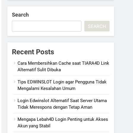
Search
SEARCH
Recent Posts
Cara Membersihkan Cache saat TIARA4D Link
Alternatif Sulit Dibuka
Tips EDWINSLOT Login agar Pengguna Tidak
Mengalami Kesalahan Umum
Login Edwinslot Alternatif Saat Server Utama
Tidak Merespons dengan Tetap Aman
Mengapa Lebah4D Login Penting untuk Akses
Akun yang Stabil