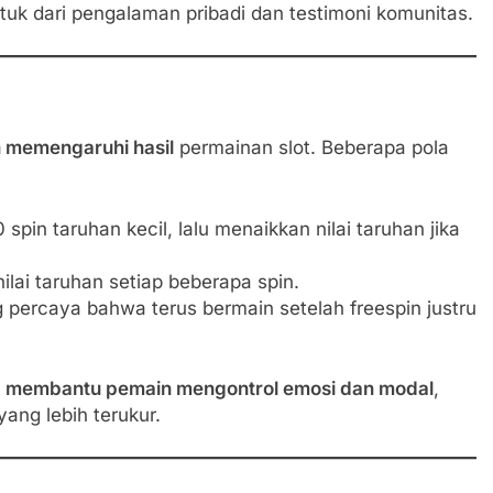
ntuk dari pengalaman pribadi dan testimoni komunitas.
n memengaruhi hasil
permainan slot. Beberapa pola
spin taruhan kecil, lalu menaikkan nilai taruhan jika
ilai taruhan setiap beberapa spin.
 percaya bahwa terus bermain setelah freespin justru
i
membantu pemain mengontrol emosi dan modal
,
ng lebih terukur.