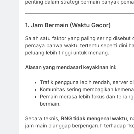
penting dalam strategi bermain banyak pema
1.
Jam Bermain (Waktu Gacor)
Salah satu faktor yang paling sering disebut
percaya bahwa waktu tertentu seperti dini ha
peluang lebih tinggi untuk menang.
Alasan yang mendasari keyakinan ini:
Trafik pengguna lebih rendah, server d
Komunitas sering membagikan kemenang
Pemain merasa lebih fokus dan tenang
bermain.
Secara teknis,
RNG tidak mengenal waktu
, 
jam main dianggap berpengaruh terhadap “ke