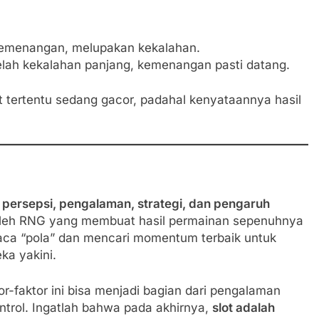
kemenangan, melupakan kekalahan.
lah kekalahan panjang, kemenangan pasti datang.
tertentu sedang gacor, padahal kenyataannya hasil
a persepsi, pengalaman, strategi, dan pengaruh
r oleh RNG yang membuat hasil permainan sepenuhnya
ca “pola” dan mencari momentum terbaik untuk
ka yakini.
or-faktor ini bisa menjadi bagian dari pengalaman
trol. Ingatlah bahwa pada akhirnya,
slot adalah