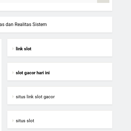
as dan Realitas Sistem
link slot
slot gacor hari ini
situs link slot gacor
situs slot