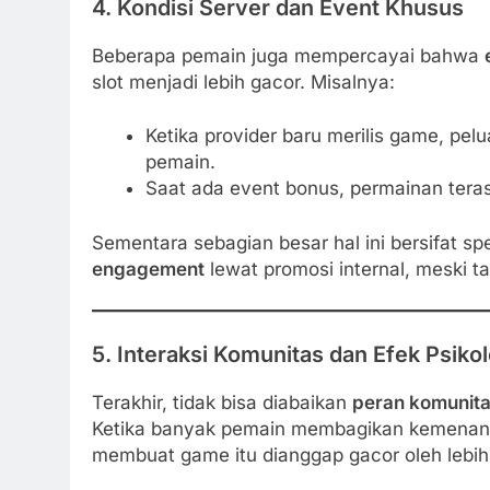
4.
Kondisi Server dan Event Khusus
Beberapa pemain juga mempercayai bahwa
slot menjadi lebih gacor. Misalnya:
Ketika provider baru merilis game, pe
pemain.
Saat ada event bonus, permainan terasa
Sementara sebagian besar hal ini bersifat spe
engagement
lewat promosi internal, meski 
5.
Interaksi Komunitas dan Efek Psikol
Terakhir, tidak bisa diabaikan
peran komunit
Ketika banyak pemain membagikan kemenanga
membuat game itu dianggap gacor oleh lebih