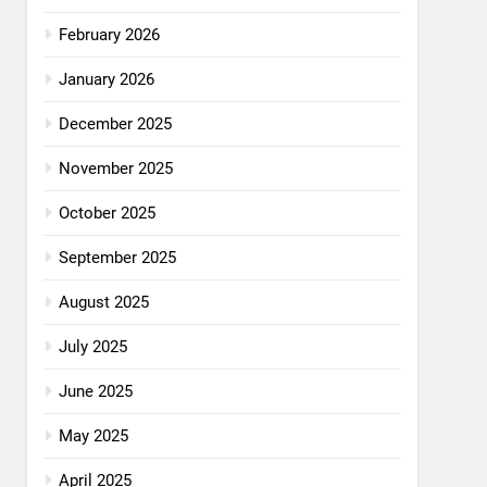
February 2026
January 2026
December 2025
November 2025
October 2025
September 2025
August 2025
July 2025
June 2025
May 2025
April 2025