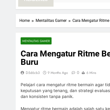
Home
Mentalitas Gamer
Cara Mengatur Ritme 
MENTALITAS GAMER
Cara Mengatur Ritme Be
Buru
0
D5d6cb3
9 Months Ago
6 Mins
Pelajari cara mengatur ritme bermain agar ti
keputusan yang tenang, dan strategi evaluas
dan konsisten tanpa panik.
Mengatur ritme bermain adalah salah satu ke