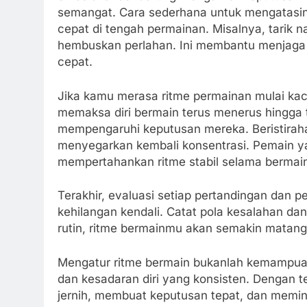
semangat. Cara sederhana untuk mengatasi
cepat di tengah permainan. Misalnya, tarik n
hembuskan perlahan. Ini membantu menjaga 
cepat.
Jika kamu merasa ritme permainan mulai kac
memaksa diri bermain terus menerus hingga 
mempengaruhi keputusan mereka. Beristirah
menyegarkan kembali konsentrasi. Pemain y
mempertahankan ritme stabil selama bermai
Terakhir, evaluasi setiap pertandingan dan 
kehilangan kendali. Catat pola kesalahan d
rutin, ritme bermainmu akan semakin matang 
Mengatur ritme bermain bukanlah kemampuan
dan kesadaran diri yang konsisten. Dengan t
jernih, membuat keputusan tepat, dan meminim