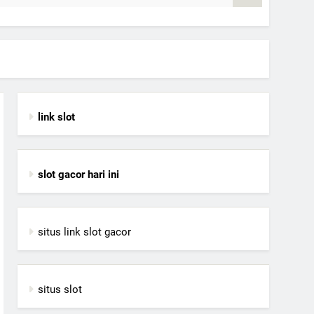
link slot
slot gacor hari ini
situs link slot gacor
situs slot