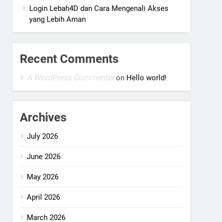
Login Lebah4D dan Cara Mengenali Akses
yang Lebih Aman
Recent Comments
A WordPress Commenter
on
Hello world!
Archives
July 2026
June 2026
May 2026
April 2026
March 2026