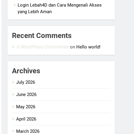
Login Lebah4D dan Cara Mengenali Akses
yang Lebih Aman
Recent Comments
A WordPress Commenter
on
Hello world!
Archives
July 2026
June 2026
May 2026
April 2026
March 2026