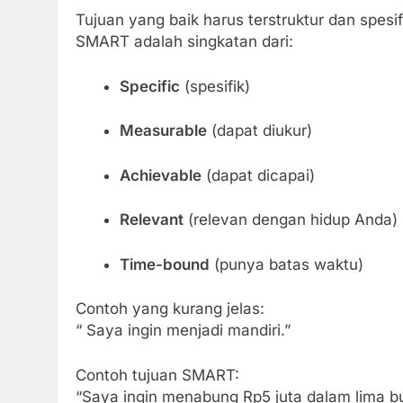
Tujuan yang baik harus terstruktur dan spes
SMART adalah singkatan dari:
Specific
(spesifik)
Measurable
(dapat diukur)
Achievable
(dapat dicapai)
Relevant
(relevan dengan hidup Anda)
Time-bound
(punya batas waktu)
Contoh yang kurang jelas:
“ Saya ingin menjadi mandiri.”
Contoh tujuan SMART:
“Saya ingin menabung Rp5 juta dalam lima bu