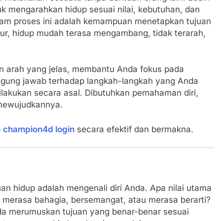
k mengarahkan hidup sesuai nilai, kebutuhan, dan
dalam proses ini adalah kemampuan menetapkan tujuan
ktur, hidup mudah terasa mengambang, tidak terarah,
n arah yang jelas, membantu Anda fokus pada
nggung jawab terhadap langkah-langkah yang Anda
dilakukan secara asal. Dibutuhkan pemahaman diri,
k mewujudkannya.
p
champion4d login
secara efektif dan bermakna.
n hidup adalah mengenali diri Anda. Apa nilai utama
merasa bahagia, bersemangat, atau merasa berarti?
nda merumuskan tujuan yang benar-benar sesuai