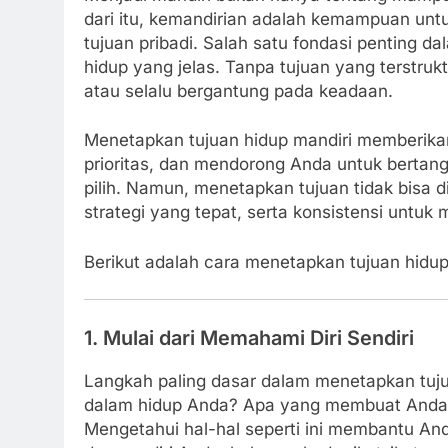
dari itu, kemandirian adalah kemampuan untu
tujuan pribadi. Salah satu fondasi penting 
hidup yang jelas. Tanpa tujuan yang terstru
atau selalu bergantung pada keadaan.
Menetapkan tujuan hidup mandiri memberika
prioritas, dan mendorong Anda untuk berta
pilih. Namun, menetapkan tujuan tidak bisa 
strategi yang tepat, serta konsistensi untu
Berikut adalah cara menetapkan tujuan hidu
1. Mulai dari Memahami Diri Sendiri
Langkah paling dasar dalam menetapkan tujua
dalam hidup Anda? Apa yang membuat Anda 
Mengetahui hal-hal seperti ini membantu A