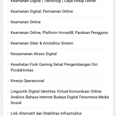
Keamanan Digital | Teknologi | Gaya Hidup Online
Keamanan Digital, Permainan Online
Keamanan Online
Keamanan Online, Platform Horas88, Panduan Pengguna
Keamanan Siber & Arsitektur Sistem
Kenyamanan Akses Digital
Kesehatan Fisik Gaming Sehat Pengembangan Diri
Produktivitas
Kinerja Operasional
Linguistik Digital Identitas Virtual Komunikasi Online
Analisis Bahasa Internet Budaya Digital Fenomena Media
Sosial
Link Alternatif dan Stabilitas Infrastruktur