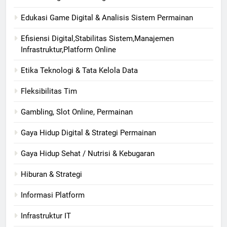
Edukasi Game Digital & Analisis Sistem Permainan
Efisiensi Digital,Stabilitas Sistem,Manajemen
Infrastruktur,Platform Online
Etika Teknologi & Tata Kelola Data
Fleksibilitas Tim
Gambling, Slot Online, Permainan
Gaya Hidup Digital & Strategi Permainan
Gaya Hidup Sehat / Nutrisi & Kebugaran
Hiburan & Strategi
Informasi Platform
Infrastruktur IT