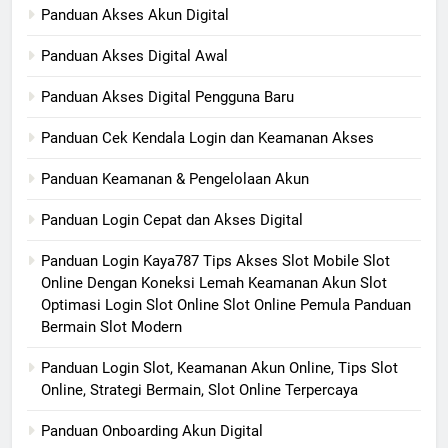
Panduan Akses Akun Digital
Panduan Akses Digital Awal
Panduan Akses Digital Pengguna Baru
Panduan Cek Kendala Login dan Keamanan Akses
Panduan Keamanan & Pengelolaan Akun
Panduan Login Cepat dan Akses Digital
Panduan Login Kaya787 Tips Akses Slot Mobile Slot
Online Dengan Koneksi Lemah Keamanan Akun Slot
Optimasi Login Slot Online Slot Online Pemula Panduan
Bermain Slot Modern
Panduan Login Slot, Keamanan Akun Online, Tips Slot
Online, Strategi Bermain, Slot Online Terpercaya
Panduan Onboarding Akun Digital