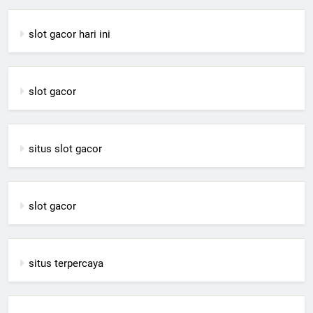
slot gacor hari ini
slot gacor
situs slot gacor
slot gacor
situs terpercaya