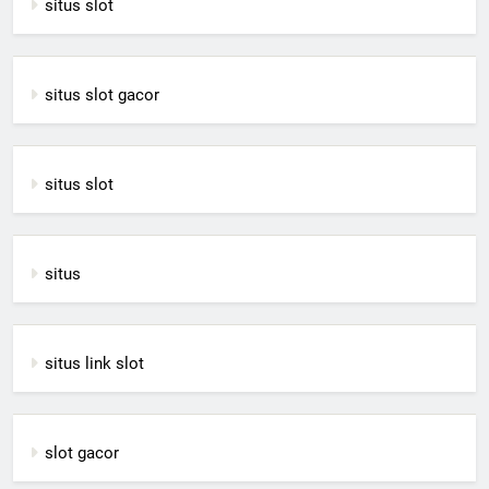
situs slot
situs slot gacor
situs slot
situs
situs link slot
slot gacor