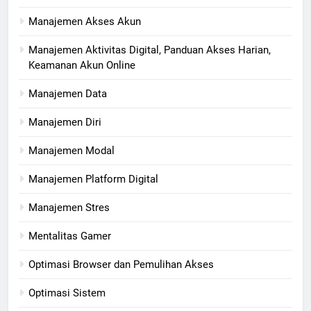
Manajemen Akses Akun
Manajemen Aktivitas Digital, Panduan Akses Harian,
Keamanan Akun Online
Manajemen Data
Manajemen Diri
Manajemen Modal
Manajemen Platform Digital
Manajemen Stres
Mentalitas Gamer
Optimasi Browser dan Pemulihan Akses
Optimasi Sistem