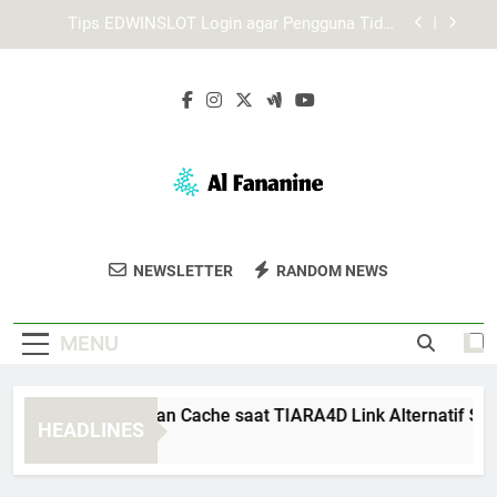
Skip
Login Edwinslot Alternatif Saat Server Utama
to
Tidak Merespons dengan Tetap Aman
content
Mengapa Lebah4D Login Penting untuk Akses
Akun yang Stabil
Cara Membersihkan Cache saat TIARA4D Link
Alternatif Sulit Dibuka
Tips EDWINSLOT Login agar Pengguna Tidak
Mengalami Kesalahan Umum
Login Edwinslot Alternatif Saat Server Utama
Tidak Merespons dengan Tetap Aman
Al Fananine
Dapatkan Fashion Dan Aksesori Berkualitas
Mengapa Lebah4D Login Penting untuk Akses
NEWSLETTER
RANDOM NEWS
Akun yang Stabil
Di Al Fananine. Pilihan Untuk Gaya Yang
Stylish Dan Modis.
MENU
ra Membersihkan Cache saat TIARA4D Link Alternatif Sulit Di
HEADLINES
Weeks Ago