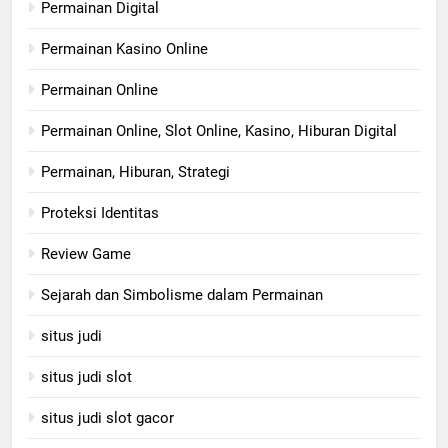
Permainan Digital
Permainan Kasino Online
Permainan Online
Permainan Online, Slot Online, Kasino, Hiburan Digital
Permainan, Hiburan, Strategi
Proteksi Identitas
Review Game
Sejarah dan Simbolisme dalam Permainan
situs judi
situs judi slot
situs judi slot gacor