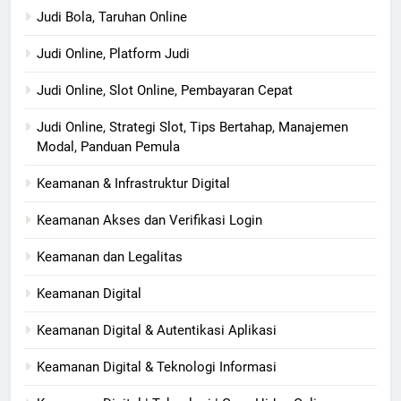
Judi Bola, Taruhan Online
Judi Online, Platform Judi
Judi Online, Slot Online, Pembayaran Cepat
Judi Online, Strategi Slot, Tips Bertahap, Manajemen
Modal, Panduan Pemula
Keamanan & Infrastruktur Digital
Keamanan Akses dan Verifikasi Login
Keamanan dan Legalitas
Keamanan Digital
Keamanan Digital & Autentikasi Aplikasi
Keamanan Digital & Teknologi Informasi