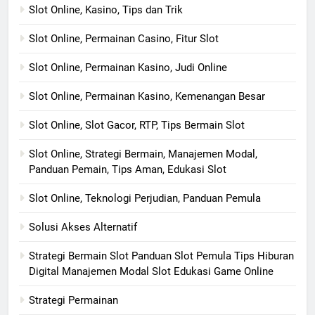
Slot Online, Kasino, Tips dan Trik
Slot Online, Permainan Casino, Fitur Slot
Slot Online, Permainan Kasino, Judi Online
Slot Online, Permainan Kasino, Kemenangan Besar
Slot Online, Slot Gacor, RTP, Tips Bermain Slot
Slot Online, Strategi Bermain, Manajemen Modal,
Panduan Pemain, Tips Aman, Edukasi Slot
Slot Online, Teknologi Perjudian, Panduan Pemula
Solusi Akses Alternatif
Strategi Bermain Slot Panduan Slot Pemula Tips Hiburan
Digital Manajemen Modal Slot Edukasi Game Online
Strategi Permainan