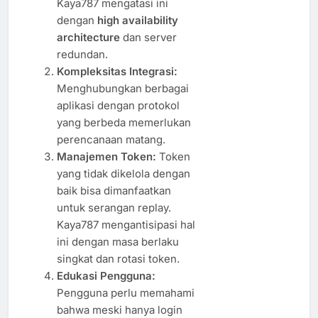
Kaya787 mengatasi ini
dengan
high availability
architecture
dan server
redundan.
Kompleksitas Integrasi:
Menghubungkan berbagai
aplikasi dengan protokol
yang berbeda memerlukan
perencanaan matang.
Manajemen Token:
Token
yang tidak dikelola dengan
baik bisa dimanfaatkan
untuk serangan replay.
Kaya787 mengantisipasi hal
ini dengan masa berlaku
singkat dan rotasi token.
Edukasi Pengguna:
Pengguna perlu memahami
bahwa meski hanya login