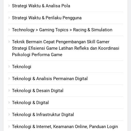
Strategi Waktu & Analisa Pola
Strategi Waktu & Perilaku Pengguna
Technology > Gaming Topics > Racing & Simulation
Teknik Bermain Cepat Pengembangan Skill Gamer
Strategi Efisiensi Game Latihan Refleks dan Koordinasi
Psikologi Performa Game
Teknologi
Teknologi & Analisis Permainan Digital
Teknologi & Desain Digital
Teknologi & Digital
Teknologi & Infrastruktur Digital
Teknologi & Internet, Keamanan Online, Panduan Login