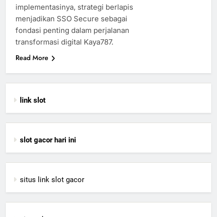
implementasinya, strategi berlapis
menjadikan SSO Secure sebagai
fondasi penting dalam perjalanan
transformasi digital Kaya787.
Read More
link slot
slot gacor hari ini
situs link slot gacor