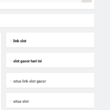
link slot
slot gacor hari ini
situs link slot gacor
situs slot