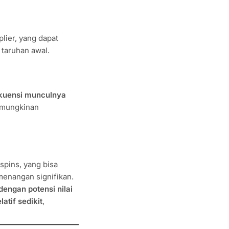
lier, yang dapat
 taruhan awal.
kuensi munculnya
emungkinan
spins, yang bisa
nangan signifikan.
dengan potensi nilai
atif sedikit
,