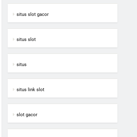
situs slot gacor
situs slot
situs
situs link slot
slot gacor