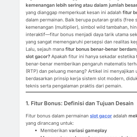
kemenangan lebih sering atau dalam jumlah besa
yang dianggap memperkuat kesan ini adalah
fitur 
dalam permainan. Baik berupa putaran gratis (free s
kemenangan (multiplier), simbol wild tambahan, hi
interaktif—fitur bonus menjadi daya tarik utama s
yang sangat memengaruhi persepsi dan realitas ke
Lalu, sejauh mana
fitur bonus benar-benar berda
slot gacor?
Apakah fitur ini hanya sekadar estetika
benar-benar memberikan pengaruh matematis terha
(RTP) dan peluang menang? Artikel ini menyajikan
berdasarkan prinsip kerja sistem slot modern, did
teknis serta pengalaman praktis dari pemain.
1. Fitur Bonus: Definisi dan Tujuan Desain
Fitur bonus dalam permainan
slot gacor
adalah
mek
yang dirancang untuk:
Memberikan
variasi gameplay