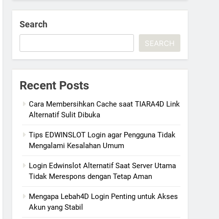
Search
SEARCH
Recent Posts
Cara Membersihkan Cache saat TIARA4D Link
Alternatif Sulit Dibuka
Tips EDWINSLOT Login agar Pengguna Tidak
Mengalami Kesalahan Umum
Login Edwinslot Alternatif Saat Server Utama
Tidak Merespons dengan Tetap Aman
Mengapa Lebah4D Login Penting untuk Akses
Akun yang Stabil