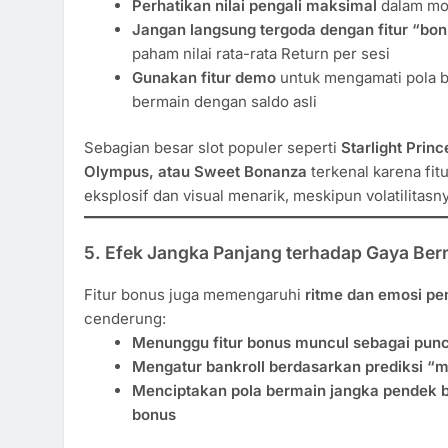
Perhatikan nilai pengali maksimal
dalam mod
Jangan langsung tergoda dengan fitur “bo
paham nilai rata-rata Return per sesi
Gunakan fitur demo
untuk mengamati pola 
bermain dengan saldo asli
Sebagian besar slot populer seperti
Starlight Princ
Olympus, atau Sweet Bonanza
terkenal karena fit
eksplosif dan visual menarik, meskipun volatilitasny
5. Efek Jangka Panjang terhadap Gaya Ber
Fitur bonus juga memengaruhi
ritme dan emosi p
cenderung:
Menunggu fitur bonus muncul sebagai punc
Mengatur bankroll berdasarkan prediksi 
Menciptakan pola bermain jangka pendek be
bonus