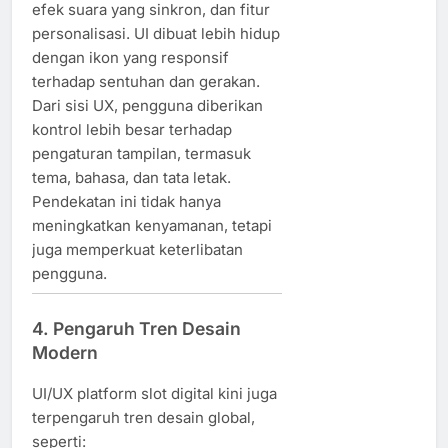
efek suara yang sinkron, dan fitur
personalisasi. UI dibuat lebih hidup
dengan ikon yang responsif
terhadap sentuhan dan gerakan.
Dari sisi UX, pengguna diberikan
kontrol lebih besar terhadap
pengaturan tampilan, termasuk
tema, bahasa, dan tata letak.
Pendekatan ini tidak hanya
meningkatkan kenyamanan, tetapi
juga memperkuat keterlibatan
pengguna.
4. Pengaruh Tren Desain
Modern
UI/UX platform slot digital kini juga
terpengaruh tren desain global,
seperti: