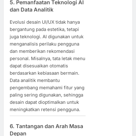
5. Pemanfaatan Teknologi AI
dan Data Analitik
Evolusi desain UI/UX tidak hanya
bergantung pada estetika, tetapi
juga teknologi. AI digunakan untuk
menganalisis perilaku pengguna
dan memberikan rekomendasi
personal. Misalnya, tata letak menu
dapat disesuaikan otomatis
berdasarkan kebiasaan bermain.
Data analitik membantu
pengembang memahami fitur yang
paling sering digunakan, sehingga
desain dapat dioptimalkan untuk
meningkatkan retensi pengguna.
6. Tantangan dan Arah Masa
Depan