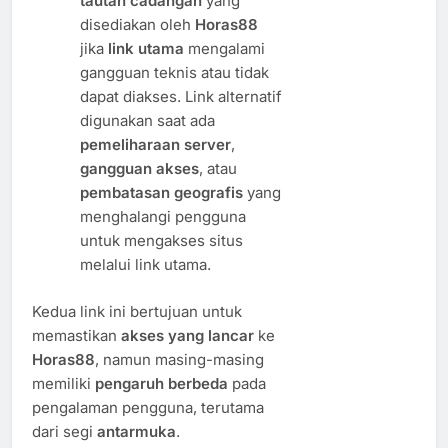
tautan cadangan
yang
disediakan oleh
Horas88
jika
link utama
mengalami
gangguan teknis atau tidak
dapat diakses. Link alternatif
digunakan saat ada
pemeliharaan server
,
gangguan akses
, atau
pembatasan geografis
yang
menghalangi pengguna
untuk mengakses situs
melalui link utama.
Kedua link ini bertujuan untuk
memastikan
akses yang lancar
ke
Horas88
, namun masing-masing
memiliki
pengaruh berbeda
pada
pengalaman pengguna, terutama
dari segi
antarmuka
.