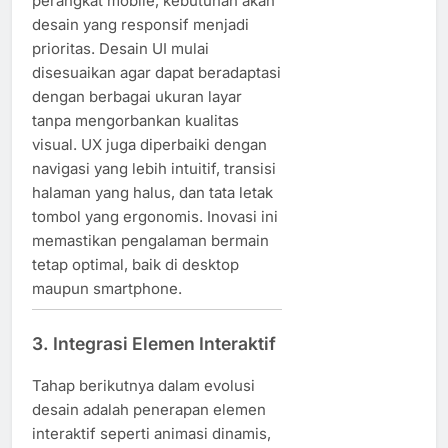
perangkat mobile, kebutuhan akan
desain yang responsif menjadi
prioritas. Desain UI mulai
disesuaikan agar dapat beradaptasi
dengan berbagai ukuran layar
tanpa mengorbankan kualitas
visual. UX juga diperbaiki dengan
navigasi yang lebih intuitif, transisi
halaman yang halus, dan tata letak
tombol yang ergonomis. Inovasi ini
memastikan pengalaman bermain
tetap optimal, baik di desktop
maupun smartphone.
3. Integrasi Elemen Interaktif
Tahap berikutnya dalam evolusi
desain adalah penerapan elemen
interaktif seperti animasi dinamis,