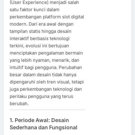
(User Experience) menjadi salah
satu faktor kunci dalam
perkembangan platform slot digital
modern. Dari era awal dengan
tampilan statis hingga desain
interaktif berbasis teknologi
terkini, evolusi ini bertujuan
menciptakan pengalaman bermain
yang lebih nyaman, menarik, dan
intuitif bagi pengguna. Perubahan
besar dalam desain tidak hanya
dipengaruhi oleh tren visual, tetapi
juga perkembangan teknologi dan
perilaku pengguna yang terus
berubah.
1. Periode Awal: Desain
Sederhana dan Fungsional