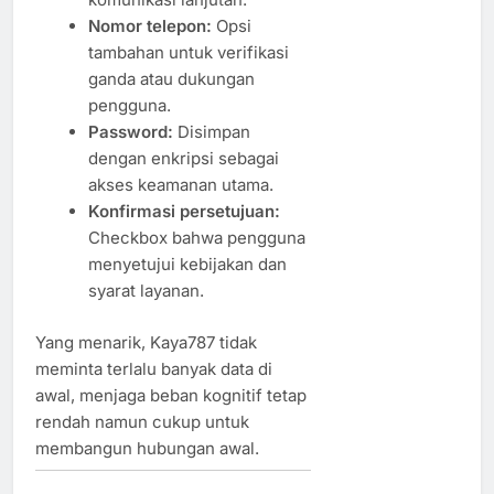
Nomor telepon:
Opsi
tambahan untuk verifikasi
ganda atau dukungan
pengguna.
Password:
Disimpan
dengan enkripsi sebagai
akses keamanan utama.
Konfirmasi persetujuan:
Checkbox bahwa pengguna
menyetujui kebijakan dan
syarat layanan.
Yang menarik, Kaya787 tidak
meminta terlalu banyak data di
awal, menjaga beban kognitif tetap
rendah namun cukup untuk
membangun hubungan awal.