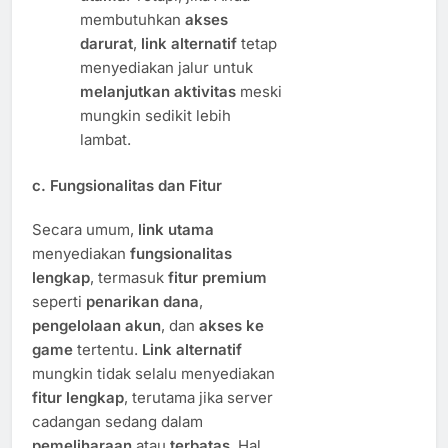
membutuhkan
akses
darurat
,
link alternatif
tetap
menyediakan jalur untuk
melanjutkan aktivitas
meski
mungkin sedikit lebih
lambat.
c.
Fungsionalitas dan Fitur
Secara umum,
link utama
menyediakan
fungsionalitas
lengkap
, termasuk
fitur premium
seperti
penarikan dana
,
pengelolaan akun
, dan
akses ke
game
tertentu.
Link alternatif
mungkin tidak selalu menyediakan
fitur lengkap
, terutama jika server
cadangan sedang dalam
pemeliharaan
atau
terbatas
. Hal