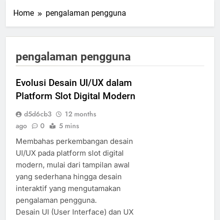
Home
pengalaman pengguna
pengalaman pengguna
Evolusi Desain UI/UX dalam
Platform Slot Digital Modern
d5d6cb3
12 months
ago
0
5 mins
Membahas perkembangan desain
UI/UX pada platform slot digital
modern, mulai dari tampilan awal
yang sederhana hingga desain
interaktif yang mengutamakan
pengalaman pengguna.
Desain UI (User Interface) dan UX