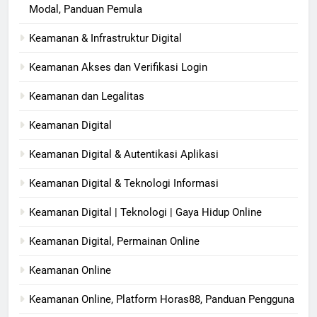
Modal, Panduan Pemula
Keamanan & Infrastruktur Digital
Keamanan Akses dan Verifikasi Login
Keamanan dan Legalitas
Keamanan Digital
Keamanan Digital & Autentikasi Aplikasi
Keamanan Digital & Teknologi Informasi
Keamanan Digital | Teknologi | Gaya Hidup Online
Keamanan Digital, Permainan Online
Keamanan Online
Keamanan Online, Platform Horas88, Panduan Pengguna