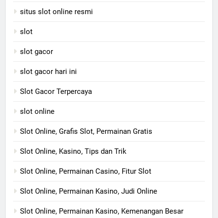
situs slot online resmi
slot
slot gacor
slot gacor hari ini
Slot Gacor Terpercaya
slot online
Slot Online, Grafis Slot, Permainan Gratis
Slot Online, Kasino, Tips dan Trik
Slot Online, Permainan Casino, Fitur Slot
Slot Online, Permainan Kasino, Judi Online
Slot Online, Permainan Kasino, Kemenangan Besar