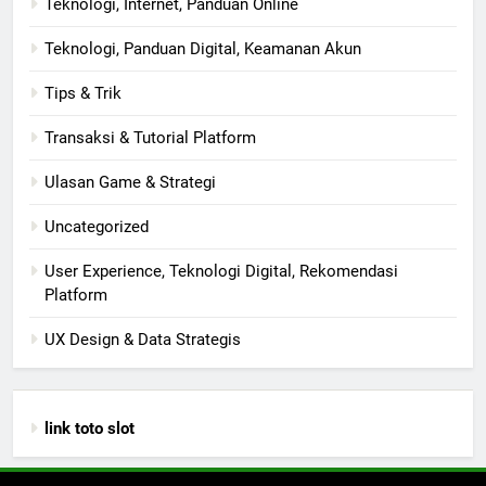
Teknologi, Internet, Panduan Online
Teknologi, Panduan Digital, Keamanan Akun
Tips & Trik
Transaksi & Tutorial Platform
Ulasan Game & Strategi
Uncategorized
User Experience, Teknologi Digital, Rekomendasi
Platform
UX Design & Data Strategis
link toto slot