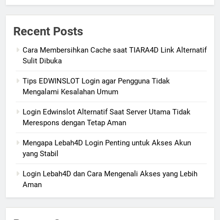
Recent Posts
Cara Membersihkan Cache saat TIARA4D Link Alternatif
Sulit Dibuka
Tips EDWINSLOT Login agar Pengguna Tidak
Mengalami Kesalahan Umum
Login Edwinslot Alternatif Saat Server Utama Tidak
Merespons dengan Tetap Aman
Mengapa Lebah4D Login Penting untuk Akses Akun
yang Stabil
Login Lebah4D dan Cara Mengenali Akses yang Lebih
Aman