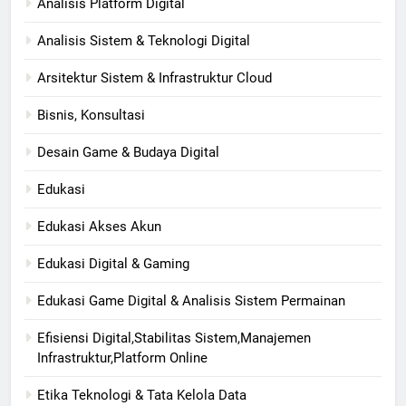
Analisis Platform Digital
Analisis Sistem & Teknologi Digital
Arsitektur Sistem & Infrastruktur Cloud
Bisnis, Konsultasi
Desain Game & Budaya Digital
Edukasi
Edukasi Akses Akun
Edukasi Digital & Gaming
Edukasi Game Digital & Analisis Sistem Permainan
Efisiensi Digital,Stabilitas Sistem,Manajemen
Infrastruktur,Platform Online
Etika Teknologi & Tata Kelola Data