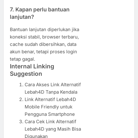
7. Kapan perlu bantuan
lanjutan?
Bantuan lanjutan diperlukan jika
koneksi stabil, browser terbaru,
cache sudah dibersihkan, data
akun benar, tetapi proses login
tetap gagal.
Internal Linking
Suggestion
Cara Akses Link Alternatif
Lebah4D Tanpa Kendala
Link Alternatif Lebah4D
Mobile Friendly untuk
Pengguna Smartphone
Cara Cek Link Alternatif
Lebah4D yang Masih Bisa
Digunakan