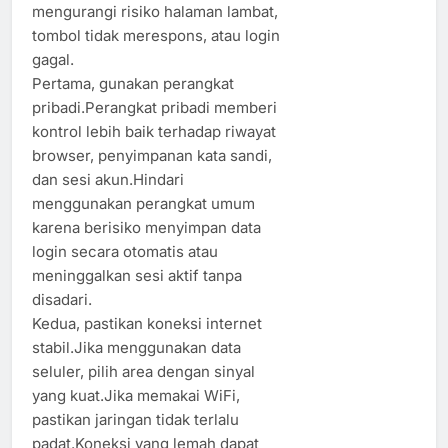
mengurangi risiko halaman lambat,
tombol tidak merespons, atau login
gagal.
Pertama, gunakan perangkat
pribadi.Perangkat pribadi memberi
kontrol lebih baik terhadap riwayat
browser, penyimpanan kata sandi,
dan sesi akun.Hindari
menggunakan perangkat umum
karena berisiko menyimpan data
login secara otomatis atau
meninggalkan sesi aktif tanpa
disadari.
Kedua, pastikan koneksi internet
stabil.Jika menggunakan data
seluler, pilih area dengan sinyal
yang kuat.Jika memakai WiFi,
pastikan jaringan tidak terlalu
padat.Koneksi yang lemah dapat