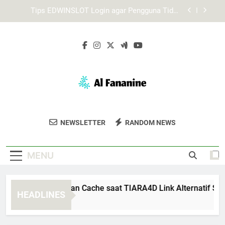
Skip
Login Edwinslot Alternatif Saat Server Utama
to
Tidak Merespons dengan Tetap Aman
content
Mengapa Lebah4D Login Penting untuk Akses
Akun yang Stabil
Cara Membersihkan Cache saat TIARA4D Link
Alternatif Sulit Dibuka
Tips EDWINSLOT Login agar Pengguna Tidak
Mengalami Kesalahan Umum
Login Edwinslot Alternatif Saat Server Utama
Tidak Merespons dengan Tetap Aman
Al Fananine
Dapatkan Fashion Dan Aksesori Berkualitas
Mengapa Lebah4D Login Penting untuk Akses
NEWSLETTER
RANDOM NEWS
Akun yang Stabil
Di Al Fananine. Pilihan Untuk Gaya Yang
Stylish Dan Modis.
MENU
ra Membersihkan Cache saat TIARA4D Link Alternatif Sulit Di
HEADLINES
Month Ago