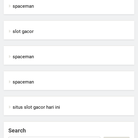
spaceman
slot gacor
spaceman
spaceman
situs slot gacor hari ini
Search