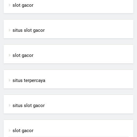
slot gacor
situs slot gacor
slot gacor
situs terpercaya
situs slot gacor
slot gacor