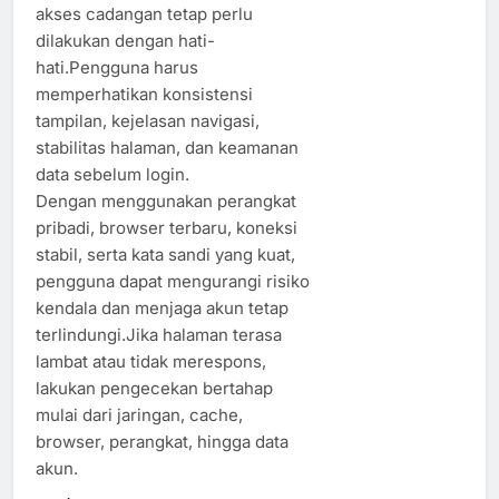
akses cadangan tetap perlu
dilakukan dengan hati-
hati.Pengguna harus
memperhatikan konsistensi
tampilan, kejelasan navigasi,
stabilitas halaman, dan keamanan
data sebelum login.
Dengan menggunakan perangkat
pribadi, browser terbaru, koneksi
stabil, serta kata sandi yang kuat,
pengguna dapat mengurangi risiko
kendala dan menjaga akun tetap
terlindungi.Jika halaman terasa
lambat atau tidak merespons,
lakukan pengecekan bertahap
mulai dari jaringan, cache,
browser, perangkat, hingga data
akun.