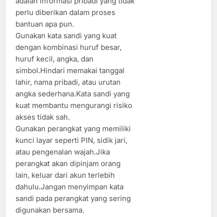
adalah informasi pribadi yang tidak
perlu diberikan dalam proses
bantuan apa pun.
Gunakan kata sandi yang kuat
dengan kombinasi huruf besar,
huruf kecil, angka, dan
simbol.Hindari memakai tanggal
lahir, nama pribadi, atau urutan
angka sederhana.Kata sandi yang
kuat membantu mengurangi risiko
akses tidak sah.
Gunakan perangkat yang memiliki
kunci layar seperti PIN, sidik jari,
atau pengenalan wajah.Jika
perangkat akan dipinjam orang
lain, keluar dari akun terlebih
dahulu.Jangan menyimpan kata
sandi pada perangkat yang sering
digunakan bersama.