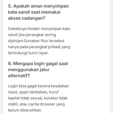
5. Apakah aman menyimpan
kata sandi saat memakai
akses cadangan?
Sebaiknya hindari menyimpan kata
sandi jika perangkat sering
dipinjam.Gunakan fitur tersebut
hanya pada perangkat pribadi yang
terlindungi kunci layar.
6. Mengapa login gagal saat
menggunakan jalur
alternatif?
Login bisa gagal karena kesalahan
input, spasi tambahan, huruf
kapital tidak sesuai, koneksi tidak
stabil, atau cache browser yang
belum dibersihkan.