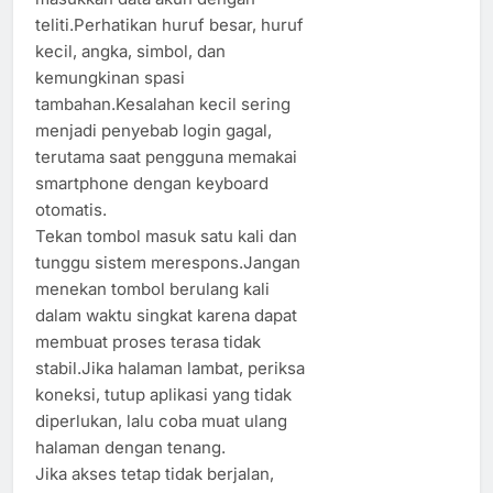
teliti.Perhatikan huruf besar, huruf
kecil, angka, simbol, dan
kemungkinan spasi
tambahan.Kesalahan kecil sering
menjadi penyebab login gagal,
terutama saat pengguna memakai
smartphone dengan keyboard
otomatis.
Tekan tombol masuk satu kali dan
tunggu sistem merespons.Jangan
menekan tombol berulang kali
dalam waktu singkat karena dapat
membuat proses terasa tidak
stabil.Jika halaman lambat, periksa
koneksi, tutup aplikasi yang tidak
diperlukan, lalu coba muat ulang
halaman dengan tenang.
Jika akses tetap tidak berjalan,