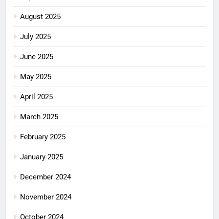
August 2025
July 2025
June 2025
May 2025
April 2025
March 2025
February 2025
January 2025
December 2024
November 2024
October 2024