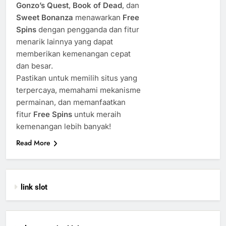
Gonzo’s Quest
,
Book of Dead
, dan
Sweet Bonanza
menawarkan
Free
Spins
dengan pengganda dan fitur
menarik lainnya yang dapat
memberikan kemenangan cepat
dan besar.
Pastikan untuk memilih situs yang
terpercaya, memahami mekanisme
permainan, dan memanfaatkan
fitur
Free Spins
untuk meraih
kemenangan lebih banyak!
Read More
link slot