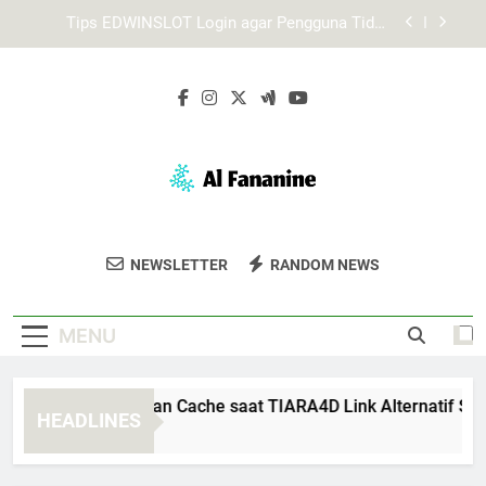
Skip
Login Edwinslot Alternatif Saat Server Utama
to
Tidak Merespons dengan Tetap Aman
content
Mengapa Lebah4D Login Penting untuk Akses
Akun yang Stabil
Cara Membersihkan Cache saat TIARA4D Link
Alternatif Sulit Dibuka
Tips EDWINSLOT Login agar Pengguna Tidak
Mengalami Kesalahan Umum
Login Edwinslot Alternatif Saat Server Utama
Tidak Merespons dengan Tetap Aman
Al Fananine
Dapatkan Fashion Dan Aksesori Berkualitas
Mengapa Lebah4D Login Penting untuk Akses
NEWSLETTER
RANDOM NEWS
Akun yang Stabil
Di Al Fananine. Pilihan Untuk Gaya Yang
Stylish Dan Modis.
MENU
ra Membersihkan Cache saat TIARA4D Link Alternatif Sulit Di
HEADLINES
Month Ago