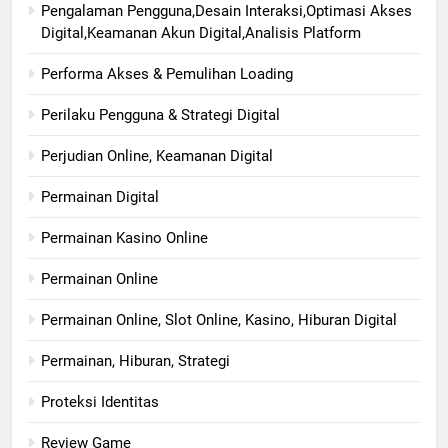
Pengalaman Pengguna,Desain Interaksi,Optimasi Akses
Digital,Keamanan Akun Digital,Analisis Platform
Performa Akses & Pemulihan Loading
Perilaku Pengguna & Strategi Digital
Perjudian Online, Keamanan Digital
Permainan Digital
Permainan Kasino Online
Permainan Online
Permainan Online, Slot Online, Kasino, Hiburan Digital
Permainan, Hiburan, Strategi
Proteksi Identitas
Review Game