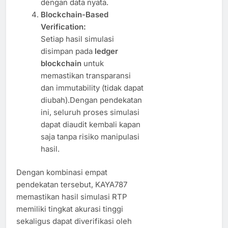
dengan data nyata.
Blockchain-Based
Verification:
Setiap hasil simulasi
disimpan pada
ledger
blockchain
untuk
memastikan transparansi
dan immutability (tidak dapat
diubah).Dengan pendekatan
ini, seluruh proses simulasi
dapat diaudit kembali kapan
saja tanpa risiko manipulasi
hasil.
Dengan kombinasi empat
pendekatan tersebut, KAYA787
memastikan hasil simulasi RTP
memiliki tingkat akurasi tinggi
sekaligus dapat diverifikasi oleh