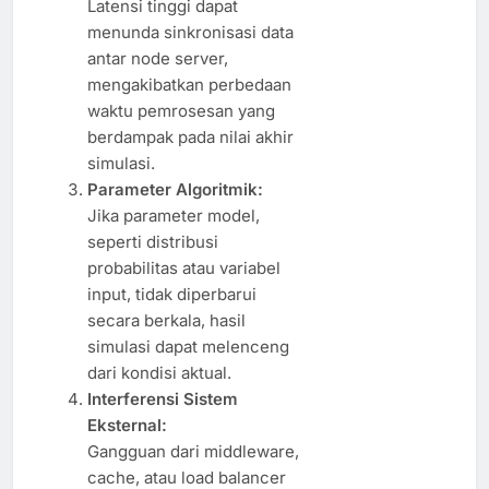
Latensi tinggi dapat
menunda sinkronisasi data
antar node server,
mengakibatkan perbedaan
waktu pemrosesan yang
berdampak pada nilai akhir
simulasi.
Parameter Algoritmik:
Jika parameter model,
seperti distribusi
probabilitas atau variabel
input, tidak diperbarui
secara berkala, hasil
simulasi dapat melenceng
dari kondisi aktual.
Interferensi Sistem
Eksternal:
Gangguan dari middleware,
cache, atau load balancer