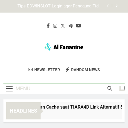
Skip
Login Edwinslot Alternatif Saat Server Utama
to
Tidak Merespons dengan Tetap Aman
content
Mengapa Lebah4D Login Penting untuk Akses
Akun yang Stabil
Cara Membersihkan Cache saat TIARA4D Link
Alternatif Sulit Dibuka
Tips EDWINSLOT Login agar Pengguna Tidak
Mengalami Kesalahan Umum
Login Edwinslot Alternatif Saat Server Utama
Tidak Merespons dengan Tetap Aman
Al Fananine
Dapatkan Fashion Dan Aksesori Berkualitas
Mengapa Lebah4D Login Penting untuk Akses
NEWSLETTER
RANDOM NEWS
Akun yang Stabil
Di Al Fananine. Pilihan Untuk Gaya Yang
Stylish Dan Modis.
MENU
ara Membersihkan Cache saat TIARA4D Link Alternatif Sulit D
HEADLINES
 Weeks Ago