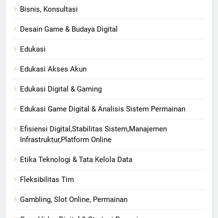
Bisnis, Konsultasi
Desain Game & Budaya Digital
Edukasi
Edukasi Akses Akun
Edukasi Digital & Gaming
Edukasi Game Digital & Analisis Sistem Permainan
Efisiensi Digital,Stabilitas Sistem,Manajemen
Infrastruktur,Platform Online
Etika Teknologi & Tata Kelola Data
Fleksibilitas Tim
Gambling, Slot Online, Permainan