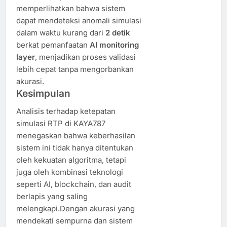
memperlihatkan bahwa sistem
dapat mendeteksi anomali simulasi
dalam waktu kurang dari
2 detik
berkat pemanfaatan
AI monitoring
layer
, menjadikan proses validasi
lebih cepat tanpa mengorbankan
akurasi.
Kesimpulan
Analisis terhadap ketepatan
simulasi RTP di KAYA787
menegaskan bahwa keberhasilan
sistem ini tidak hanya ditentukan
oleh kekuatan algoritma, tetapi
juga oleh kombinasi teknologi
seperti AI, blockchain, dan audit
berlapis yang saling
melengkapi.Dengan akurasi yang
mendekati sempurna dan sistem