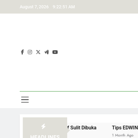
Skip
August 7, 2026
9:22:52 AM
to
content
Al 
Dapatkan F
D Link Alternatif Sulit Dibuka
Tips EDWINSLOT Login
1 Month Ago
HEADLINES