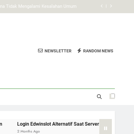
una Tidak Mengalami Kesalahan Umum
ma Tidak Merespons dengan Tetap Aman
Penting untuk Akses Akun yang Stabil
 TIARA4D Link Alternatif Sulit Dibuka
NEWSLETTER
RANDOM NEWS
una Tidak Mengalami Kesalahan Umum
ma Tidak Merespons dengan Tetap Aman
k Gaya Yang Stylish Dan Modis.
Penting untuk Akses Akun yang Stabil
n Edwinslot Alternatif Saat Server Utama Tidak Merespons 
nths Ago