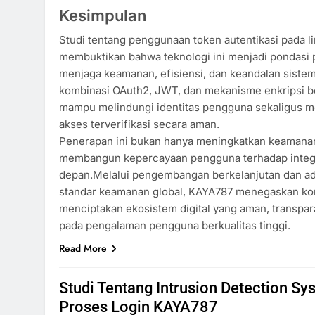
Kesimpulan
Studi tentang penggunaan token autentikasi pada l
membuktikan bahwa teknologi ini menjadi pondasi 
menjaga keamanan, efisiensi, dan keandalan sist
kombinasi OAuth2, JWT, dan mekanisme enkripsi b
mampu melindungi identitas pengguna sekaligus m
akses terverifikasi secara aman.
Penerapan ini bukan hanya meningkatkan keamanan 
membangun kepercayaan pengguna terhadap integr
depan.Melalui pengembangan berkelanjutan dan ad
standar keamanan global, KAYA787 menegaskan k
menciptakan ekosistem digital yang aman, transpar
pada pengalaman pengguna berkualitas tinggi.
Read More
Studi Tentang Intrusion Detection S
Proses Login KAYA787