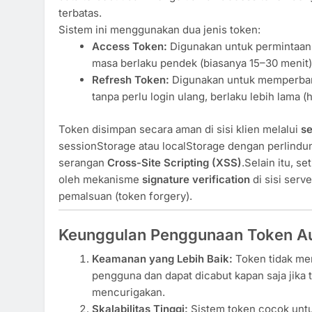
terbatas.
Sistem ini menggunakan dua jenis token:
Access Token:
Digunakan untuk permintaan a
masa berlaku pendek (biasanya 15–30 menit)
Refresh Token:
Digunakan untuk memperbar
tanpa perlu login ulang, berlaku lebih lama 
Token disimpan secara aman di sisi klien melalui
se
sessionStorage atau localStorage dengan perlindu
serangan
Cross-Site Scripting (XSS)
.Selain itu, se
oleh mekanisme
signature verification
di sisi ser
pemalsuan (token forgery).
Keunggulan Penggunaan Token Au
Keamanan yang Lebih Baik:
Token tidak me
pengguna dan dapat dicabut kapan saja jika t
mencurigakan.
Skalabilitas Tinggi:
Sistem token cocok untu