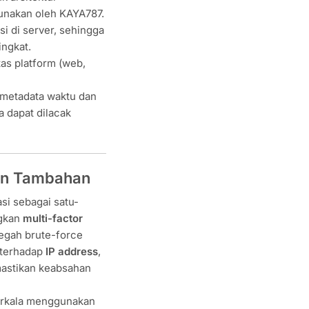
unakan oleh KAYA787.
i di server, sehingga
ngkat.
as platform (web,
 metadata waktu dan
a dapat dilacak
an Tambahan
si sebagai satu-
ngkan
multi-factor
gah brute-force
i terhadap
IP address
,
stikan keabsahan
berkala menggunakan