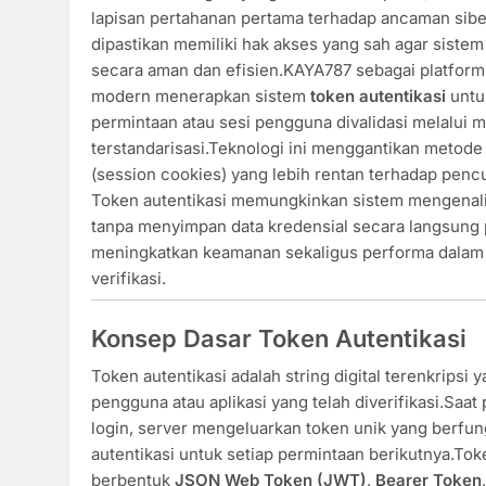
lapisan pertahanan pertama terhadap ancaman sib
dipastikan memiliki hak akses yang sah agar sistem
secara aman dan efisien.KAYA787 sebagai platform
modern menerapkan sistem
token autentikasi
untu
permintaan atau sesi pengguna divalidasi melalui
terstandarisasi.Teknologi ini menggantikan metode
(session cookies) yang lebih rentan terhadap pencu
Token autentikasi memungkinkan sistem mengenali
tanpa menyimpan data kredensial secara langsung 
meningkatkan keamanan sekaligus performa dalam 
verifikasi.
Konsep Dasar Token Autentikasi
Token autentikasi adalah string digital terenkripsi 
pengguna atau aplikasi yang telah diverifikasi.Saat
login, server mengeluarkan token unik yang berfun
autentikasi untuk setiap permintaan berikutnya.To
berbentuk
JSON Web Token (JWT)
,
Bearer Token