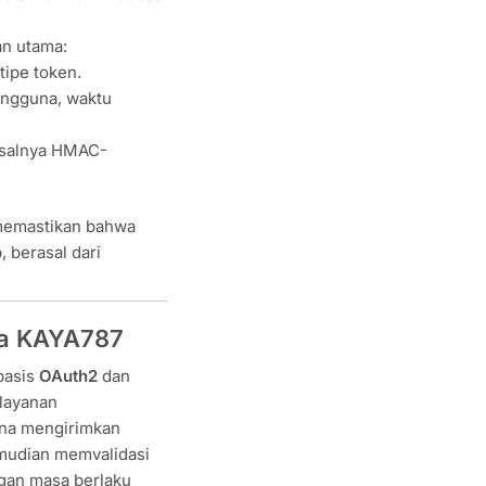
an utama:
tipe token.
pengguna, waktu
isalnya HMAC-
 memastikan bahwa
 berasal dari
da KAYA787
basis
OAuth2
dan
layanan
guna mengirimkan
mudian memvalidasi
an masa berlaku