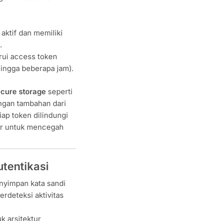
ktif dan memiliki
.
ui access token
(hingga beberapa jam).
cure storage
seperti
ngan tambahan dari
tiap token dilindungi
ver untuk mencegah
tentikasi
nyimpan kata sandi
erdeteksi aktivitas
k arsitektur