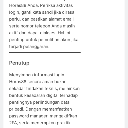
Horas88 Anda. Periksa aktivitas
login, ganti kata sandi jika dirasa
perlu, dan pastikan alamat email
serta nomor telepon Anda masih
aktif dan dapat diakses. Hal ini
penting untuk pemulihan akun jika
terjadi pelanggaran.
Penutup
Menyimpan informasi login
Horas88 secara aman bukan
sekadar tindakan teknis, melainkan
bentuk kesadaran digital terhadap
pentingnya perlindungan data
pribadi. Dengan memanfaatkan
password manager, mengaktifkan
2FA, serta menerapkan praktik