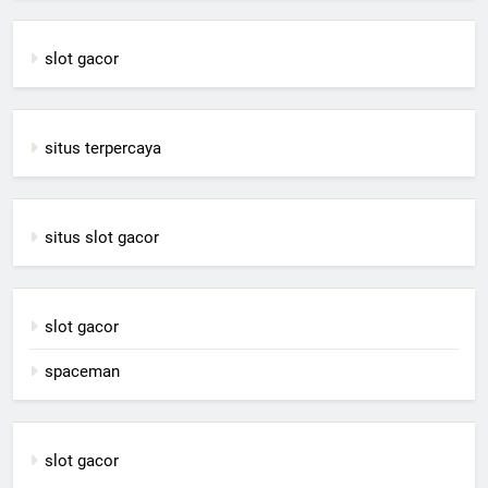
slot gacor
situs terpercaya
situs slot gacor
slot gacor
spaceman
slot gacor