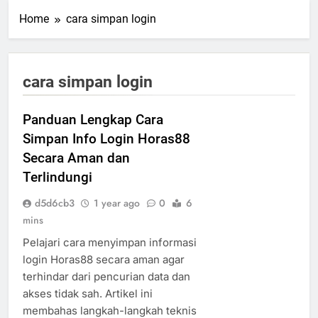
Home
cara simpan login
cara simpan login
Panduan Lengkap Cara
Simpan Info Login Horas88
Secara Aman dan
Terlindungi
d5d6cb3
1 year ago
0
6
mins
Pelajari cara menyimpan informasi
login Horas88 secara aman agar
terhindar dari pencurian data dan
akses tidak sah. Artikel ini
membahas langkah-langkah teknis