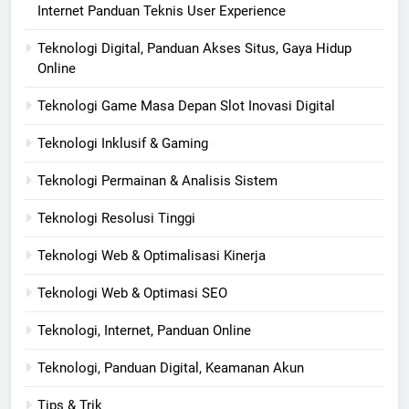
Internet Panduan Teknis User Experience
Teknologi Digital, Panduan Akses Situs, Gaya Hidup
Online
Teknologi Game Masa Depan Slot Inovasi Digital
Teknologi Inklusif & Gaming
Teknologi Permainan & Analisis Sistem
Teknologi Resolusi Tinggi
Teknologi Web & Optimalisasi Kinerja
Teknologi Web & Optimasi SEO
Teknologi, Internet, Panduan Online
Teknologi, Panduan Digital, Keamanan Akun
Tips & Trik