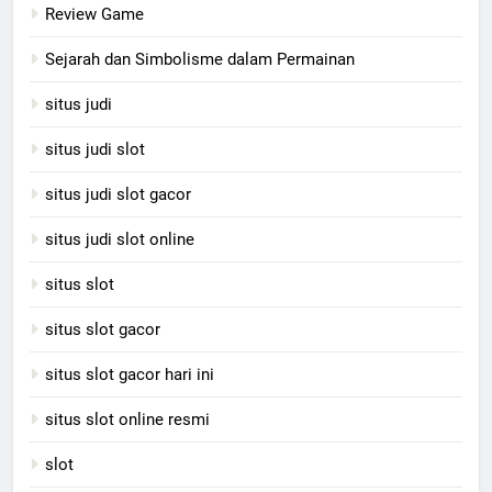
Review Game
Sejarah dan Simbolisme dalam Permainan
situs judi
situs judi slot
situs judi slot gacor
situs judi slot online
situs slot
situs slot gacor
situs slot gacor hari ini
situs slot online resmi
slot