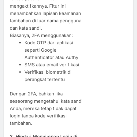
mengaktifkannya. Fitur ini
menambahkan lapisan keamanan
tambahan di luar nama pengguna
dan kata sandi.
Biasanya, 2FA menggunakan:
Kode OTP dari aplikasi
seperti Google
Authenticator atau Authy
SMS atau email verifikasi
Verifikasi biometrik di
perangkat tertentu
Dengan 2FA, bahkan jika
seseorang mengetahui kata sandi
Anda, mereka tetap tidak dapat
login tanpa kode verifikasi
tambahan.
3.
Hindari Menyimpan Login di