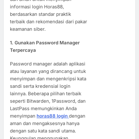
informasi login Horas88,
berdasarkan standar praktik
terbaik dan rekomendasi dari pakar
keamanan siber.
1.
Gunakan Password Manager
Terpercaya
Password manager adalah aplikasi
atau layanan yang dirancang untuk
menyimpan dan mengenkripsi kata
sandi serta kredensial login
lainnya. Beberapa pilihan terbaik
seperti Bitwarden, 1Password, dan
LastPass memungkinkan Anda
menyimpan
horas88 login
dengan
aman dan mengaksesnya hanya
dengan satu kata sandi utama.
Keunggulan menggunakan