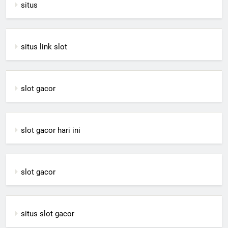
situs
situs link slot
slot gacor
slot gacor hari ini
slot gacor
situs slot gacor