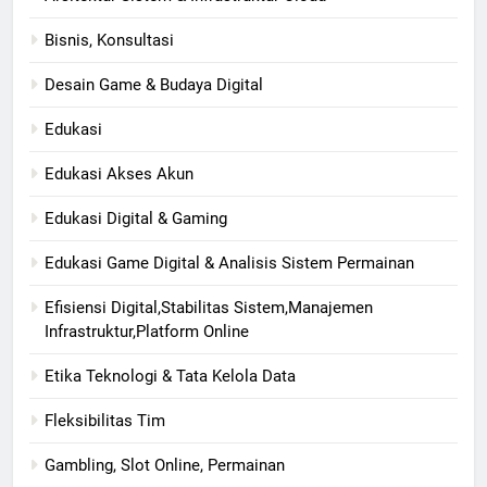
Bisnis, Konsultasi
Desain Game & Budaya Digital
Edukasi
Edukasi Akses Akun
Edukasi Digital & Gaming
Edukasi Game Digital & Analisis Sistem Permainan
Efisiensi Digital,Stabilitas Sistem,Manajemen
Infrastruktur,Platform Online
Etika Teknologi & Tata Kelola Data
Fleksibilitas Tim
Gambling, Slot Online, Permainan