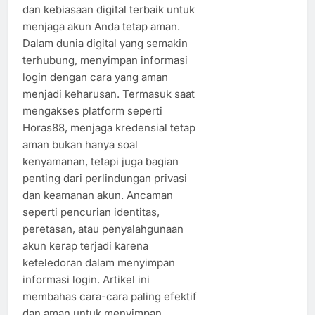
dan kebiasaan digital terbaik untuk
menjaga akun Anda tetap aman.
Dalam dunia digital yang semakin
terhubung, menyimpan informasi
login dengan cara yang aman
menjadi keharusan. Termasuk saat
mengakses platform seperti
Horas88, menjaga kredensial tetap
aman bukan hanya soal
kenyamanan, tetapi juga bagian
penting dari perlindungan privasi
dan keamanan akun. Ancaman
seperti pencurian identitas,
peretasan, atau penyalahgunaan
akun kerap terjadi karena
keteledoran dalam menyimpan
informasi login. Artikel ini
membahas cara-cara paling efektif
dan aman untuk menyimpan