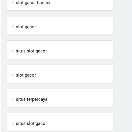
slot gacor hari ini
slot gacor
situs slot gacor
slot gacor
situs terpercaya
situs slot gacor