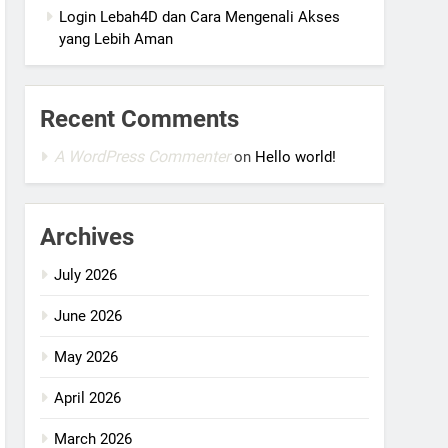
Login Lebah4D dan Cara Mengenali Akses
yang Lebih Aman
Recent Comments
A WordPress Commenter
on
Hello world!
Archives
July 2026
June 2026
May 2026
April 2026
March 2026