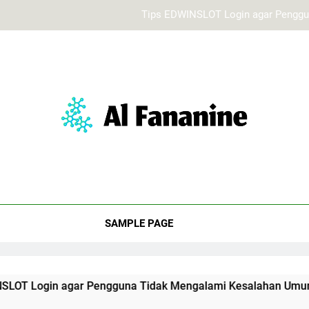
Tips EDWINSLOT Login agar Pengg
Login Edwinslot Alternatif Saat Server Uta
Mengapa Lebah4D Login 
Cara Membersihkan Cache saat
Tips EDWINSLOT Login agar Pengg
Login Edwinslot Alternatif Saat Server Uta
Fananine
ashion Dan Aksesori Berkualitas Di Al Fananine. Pilihan Untu
Mengapa Lebah4D Login 
SAMPLE PAGE
 agar Pengguna Tidak Mengalami Kesalahan Umum
Log
2 Mo