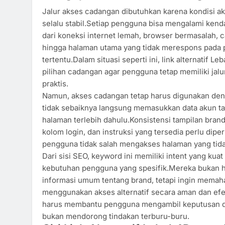
Jalur akses cadangan dibutuhkan karena kondisi aks
selalu stabil.Setiap pengguna bisa mengalami kend
dari koneksi internet lemah, browser bermasalah,
hingga halaman utama yang tidak merespons pada 
tertentu.Dalam situasi seperti ini, link alternatif 
pilihan cadangan agar pengguna tetap memiliki jalu
praktis.
Namun, akses cadangan tetap harus digunakan den
tidak sebaiknya langsung memasukkan data akun t
halaman terlebih dahulu.Konsistensi tampilan brand
kolom login, dan instruksi yang tersedia perlu dipe
pengguna tidak salah mengakses halaman yang tida
Dari sisi SEO, keyword ini memiliki intent yang ku
kebutuhan pengguna yang spesifik.Mereka bukan 
informasi umum tentang brand, tetapi ingin memah
menggunakan akses alternatif secara aman dan efekt
harus membantu pengguna mengambil keputusan d
bukan mendorong tindakan terburu-buru.