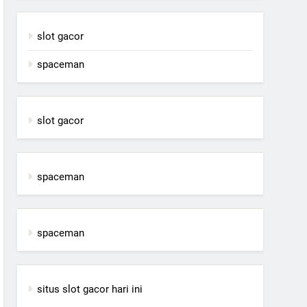
slot gacor
spaceman
slot gacor
spaceman
spaceman
situs slot gacor hari ini