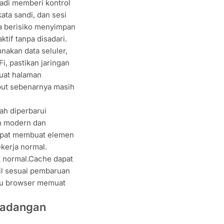
adi memberi kontrol
ata sandi, dan sesi
a berisiko menyimpan
ktif tanpa disadari.
nakan data seluler,
i, pastikan jaringan
buat halaman
ebut sebenarnya masih
ah diperbarui
an modern dan
dapat membuat elemen
kerja normal.
k normal.Cache dapat
il sesuai pembaruan
tu browser memuat
Cadangan