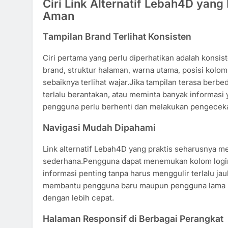
Ciri Link Alternatif Lebah4D yang
Aman
Tampilan Brand Terlihat Konsisten
Ciri pertama yang perlu diperhatikan adalah konsis
brand, struktur halaman, warna utama, posisi kolom 
sebaiknya terlihat wajar.Jika tampilan terasa berb
terlalu berantakan, atau meminta banyak informasi 
pengguna perlu berhenti dan melakukan pengeceka
Navigasi Mudah Dipahami
Link alternatif Lebah4D yang praktis seharusnya me
sederhana.Pengguna dapat menemukan kolom login
informasi penting tanpa harus menggulir terlalu jau
membantu pengguna baru maupun pengguna lama 
dengan lebih cepat.
Halaman Responsif di Berbagai Perangkat