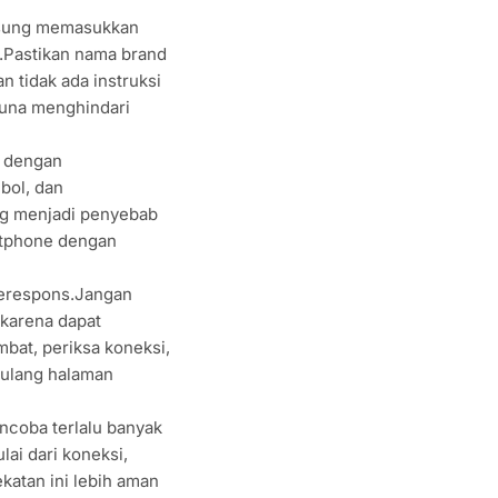
ngsung memasukkan
n.Pastikan nama brand
n tidak ada instruksi
guna menghindari
n dengan
mbol, dan
ng menjadi penyebab
rtphone dengan
merespons.Jangan
 karena dapat
mbat, periksa koneksi,
t ulang halaman
encoba terlalu banyak
ai dari koneksi,
katan ini lebih aman