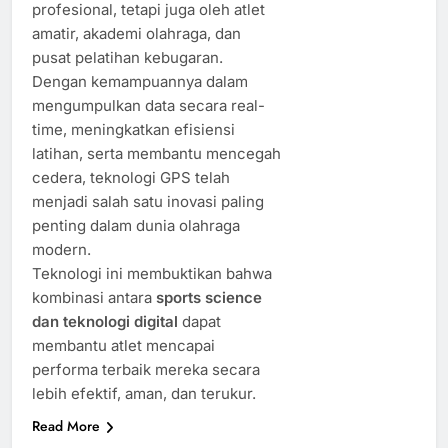
profesional, tetapi juga oleh atlet
amatir, akademi olahraga, dan
pusat pelatihan kebugaran.
Dengan kemampuannya dalam
mengumpulkan data secara real-
time, meningkatkan efisiensi
latihan, serta membantu mencegah
cedera, teknologi GPS telah
menjadi salah satu inovasi paling
penting dalam dunia olahraga
modern.
Teknologi ini membuktikan bahwa
kombinasi antara
sports science
dan teknologi digital
dapat
membantu atlet mencapai
performa terbaik mereka secara
lebih efektif, aman, dan terukur.
Read More