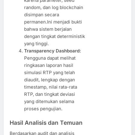
karena parameter, seed
random, dan log blockchain
disimpan secara
permanen.Ini menjadi bukti
bahwa sistem berjalan
dengan tingkat deterministik
yang tinggi.
Transparency Dashboard:
Pengguna dapat melihat
ringkasan laporan hasil
simulasi RTP yang telah
diaudit, lengkap dengan
timestamp, nilai rata-rata
RTP, dan tingkat deviasi
yang ditemukan selama
proses pengujian.
Hasil Analisis dan Temuan
Berdasarkan audit dan analisis