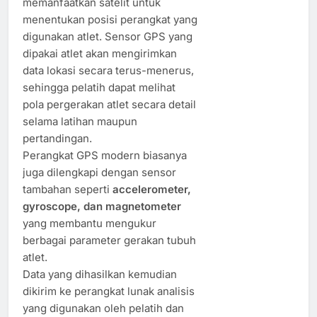
memanfaatkan satelit untuk
menentukan posisi perangkat yang
digunakan atlet. Sensor GPS yang
dipakai atlet akan mengirimkan
data lokasi secara terus-menerus,
sehingga pelatih dapat melihat
pola pergerakan atlet secara detail
selama latihan maupun
pertandingan.
Perangkat GPS modern biasanya
juga dilengkapi dengan sensor
tambahan seperti
accelerometer,
gyroscope, dan magnetometer
yang membantu mengukur
berbagai parameter gerakan tubuh
atlet.
Data yang dihasilkan kemudian
dikirim ke perangkat lunak analisis
yang digunakan oleh pelatih dan