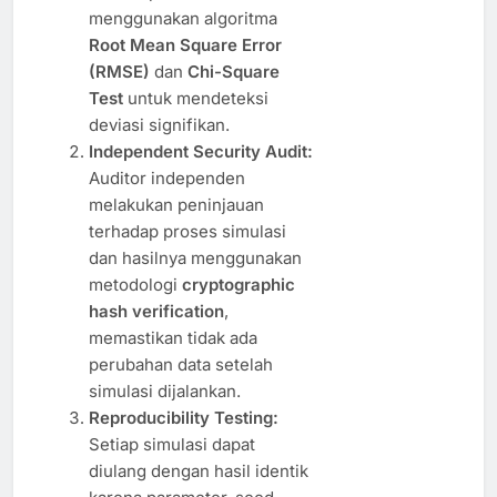
menggunakan algoritma
Root Mean Square Error
(RMSE)
dan
Chi-Square
Test
untuk mendeteksi
deviasi signifikan.
Independent Security Audit:
Auditor independen
melakukan peninjauan
terhadap proses simulasi
dan hasilnya menggunakan
metodologi
cryptographic
hash verification
,
memastikan tidak ada
perubahan data setelah
simulasi dijalankan.
Reproducibility Testing:
Setiap simulasi dapat
diulang dengan hasil identik