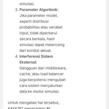
simulasi.
Parameter Algoritmik:
Jika parameter model,
seperti distribusi
probabilitas atau variabel
input, tidak diperbarui
secara berkala, hasil
simulasi dapat melenceng
dari kondisi aktual.
Interferensi Sistem
Eksternal:
Gangguan dari middleware,
cache, atau load balancer
juga berpotensi mengubah
cara sistem menyalurkan
data ke modul simulasi.
Untuk mengatasi hal tersebut,
KAYA787 menerapkan
AI