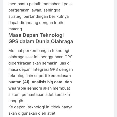
membantu pelatih memahami pola
pergerakan lawan, sehingga
strategi pertandingan berikutnya
dapat dirancang dengan lebih
matang.
Masa Depan Teknologi
GPS dalam Dunia Olahraga
Melihat perkembangan teknologi
olahraga saat ini, penggunaan GPS
diperkirakan akan semakin luas di
masa depan. Integrasi GPS dengan
teknologi lain seperti
kecerdasan
buatan (AI), analisis big data, dan
wearable sensors
akan membuat
sistem pemantauan atlet semakin
canggih.
Ke depan, teknologi ini tidak hanya
akan digunakan oleh atlet