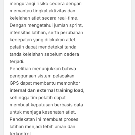
mengurangi risiko cedera dengan
memantau tingkat aktivitas dan
kelelahan atlet secara real-time.
Dengan mengetahui jumlah sprint,
intensitas latihan, serta perubahan
kecepatan yang dilakukan atlet,
pelatih dapat mendeteksi tanda-
tanda kelelahan sebelum cedera
terjadi.
Penelitian menunjukkan bahwa
penggunaan sistem pelacakan
GPS dapat membantu memonitor
internal dan external training load
,
sehingga tim pelatih dapat
membuat keputusan berbasis data
untuk menjaga kesehatan atlet.
Pendekatan ini membuat proses
latihan menjadi lebih aman dan
terkontrol.