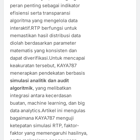
peran penting sebagai indikator
efisiensi serta transparansi
algoritma yang mengelola data
interaktif.RTP berfungsi untuk
memastikan hasil distribusi data
diolah berdasarkan parameter
matematis yang konsisten dan
dapat diverifikasi.Untuk mencapai
keakuratan tersebut, KAYA787
menerapkan pendekatan berbasis
simulasi analitik dan audit
algoritmik
, yang melibatkan
integrasi antara kecerdasan
buatan, machine learning, dan big
data analytics.Artikel ini mengulas
bagaimana KAYA787 menguji
ketepatan simulasi RTP, faktor-
faktor yang memengaruhi hasilnya,