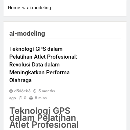
Home
ai-modeling
ai-modeling
Teknologi GPS dalam
Pelatihan Atlet Profesional:
Revolusi Data dalam
Meningkatkan Performa
Olahraga
d5d6cb3
5 months
ago
0
8 mins
Teknologi GPS
dalam Pelatihan
Atlet Profesional