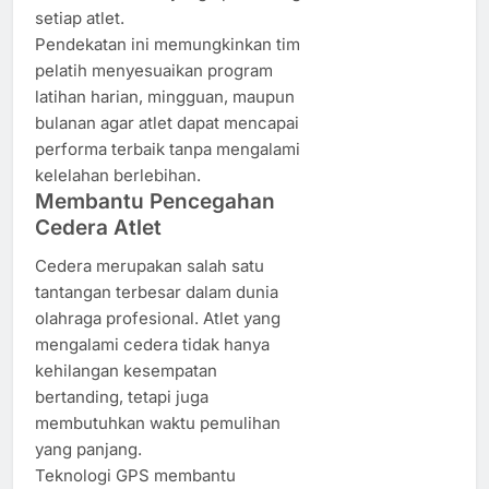
setiap atlet.
Pendekatan ini memungkinkan tim
pelatih menyesuaikan program
latihan harian, mingguan, maupun
bulanan agar atlet dapat mencapai
performa terbaik tanpa mengalami
kelelahan berlebihan.
Membantu Pencegahan
Cedera Atlet
Cedera merupakan salah satu
tantangan terbesar dalam dunia
olahraga profesional. Atlet yang
mengalami cedera tidak hanya
kehilangan kesempatan
bertanding, tetapi juga
membutuhkan waktu pemulihan
yang panjang.
Teknologi GPS membantu