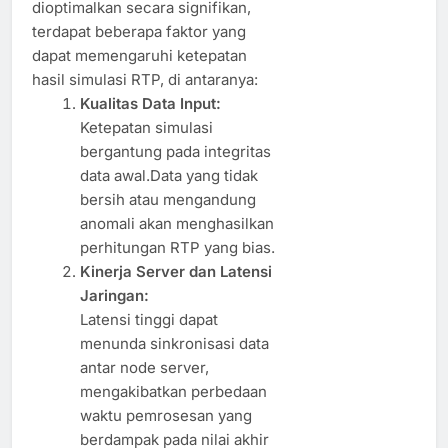
dioptimalkan secara signifikan,
terdapat beberapa faktor yang
dapat memengaruhi ketepatan
hasil simulasi RTP, di antaranya:
Kualitas Data Input:
Ketepatan simulasi
bergantung pada integritas
data awal.Data yang tidak
bersih atau mengandung
anomali akan menghasilkan
perhitungan RTP yang bias.
Kinerja Server dan Latensi
Jaringan:
Latensi tinggi dapat
menunda sinkronisasi data
antar node server,
mengakibatkan perbedaan
waktu pemrosesan yang
berdampak pada nilai akhir