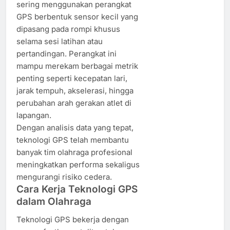
sering menggunakan perangkat
GPS berbentuk sensor kecil yang
dipasang pada rompi khusus
selama sesi latihan atau
pertandingan. Perangkat ini
mampu merekam berbagai metrik
penting seperti kecepatan lari,
jarak tempuh, akselerasi, hingga
perubahan arah gerakan atlet di
lapangan.
Dengan analisis data yang tepat,
teknologi GPS telah membantu
banyak tim olahraga profesional
meningkatkan performa sekaligus
mengurangi risiko cedera.
Cara Kerja Teknologi GPS
dalam Olahraga
Teknologi GPS bekerja dengan