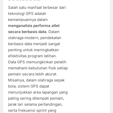
Salah satu manfaat terbesar dari
teknologi GPS adalah
kemampuannya dalam
menganalisis performa atlet
secara berbasis data
. Dalam
olahraga modern, pendekatan
berbasis data menjadi sangat
penting untuk meningkatkan
efektivitas program latihan.
Data GPS memungkinkan pelatih
memahami kebutuhan fisik setiap
pemain secara lebih akurat.
Misalnya, dalam olahraga sepak
bola, sistem GPS dapat
menunjukkan area lapangan yang
paling sering ditempati pemain,
jarak lari selama pertandingan,
serta frekuensi sprint yang