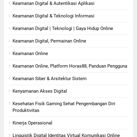
Keamanan Digital & Autentikasi Aplikasi
Keamanan Digital & Teknologi Informasi
Keamanan Digital | Teknologi | Gaya Hidup Online
Keamanan Digital, Permainan Online
Keamanan Online
Keamanan Online, Platform Horas88, Panduan Pengguna
Keamanan Siber & Arsitektur Sistem
Kenyamanan Akses Digital
Kesehatan Fisik Gaming Sehat Pengembangan Diri
Produktivitas
Kinerja Operasional
Linguistik Digital Identitas Virtual Komunikasi Online