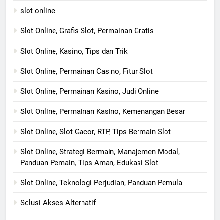
slot online
Slot Online, Grafis Slot, Permainan Gratis
Slot Online, Kasino, Tips dan Trik
Slot Online, Permainan Casino, Fitur Slot
Slot Online, Permainan Kasino, Judi Online
Slot Online, Permainan Kasino, Kemenangan Besar
Slot Online, Slot Gacor, RTP, Tips Bermain Slot
Slot Online, Strategi Bermain, Manajemen Modal,
Panduan Pemain, Tips Aman, Edukasi Slot
Slot Online, Teknologi Perjudian, Panduan Pemula
Solusi Akses Alternatif