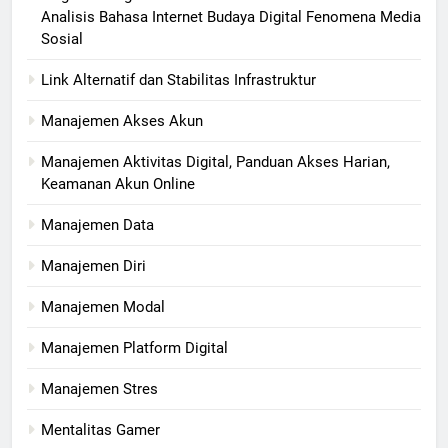
Analisis Bahasa Internet Budaya Digital Fenomena Media
Sosial
Link Alternatif dan Stabilitas Infrastruktur
Manajemen Akses Akun
Manajemen Aktivitas Digital, Panduan Akses Harian,
Keamanan Akun Online
Manajemen Data
Manajemen Diri
Manajemen Modal
Manajemen Platform Digital
Manajemen Stres
Mentalitas Gamer