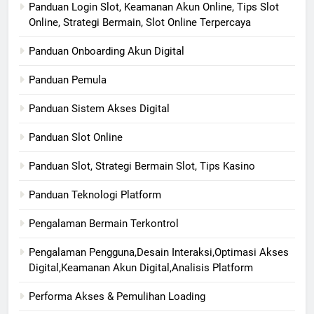
Panduan Login Slot, Keamanan Akun Online, Tips Slot
Online, Strategi Bermain, Slot Online Terpercaya
Panduan Onboarding Akun Digital
Panduan Pemula
Panduan Sistem Akses Digital
Panduan Slot Online
Panduan Slot, Strategi Bermain Slot, Tips Kasino
Panduan Teknologi Platform
Pengalaman Bermain Terkontrol
Pengalaman Pengguna,Desain Interaksi,Optimasi Akses
Digital,Keamanan Akun Digital,Analisis Platform
Performa Akses & Pemulihan Loading