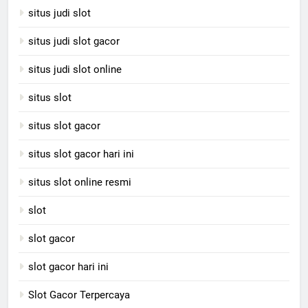
situs judi slot
situs judi slot gacor
situs judi slot online
situs slot
situs slot gacor
situs slot gacor hari ini
situs slot online resmi
slot
slot gacor
slot gacor hari ini
Slot Gacor Terpercaya