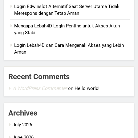
Login Edwinslot Alternatif Saat Server Utama Tidak
Merespons dengan Tetap Aman
Mengapa Lebah4D Login Penting untuk Akses Akun
yang Stabil
Login Lebah4D dan Cara Mengenali Akses yang Lebih
Aman
Recent Comments
A WordPress Commenter
on
Hello world!
Archives
July 2026
June 2026