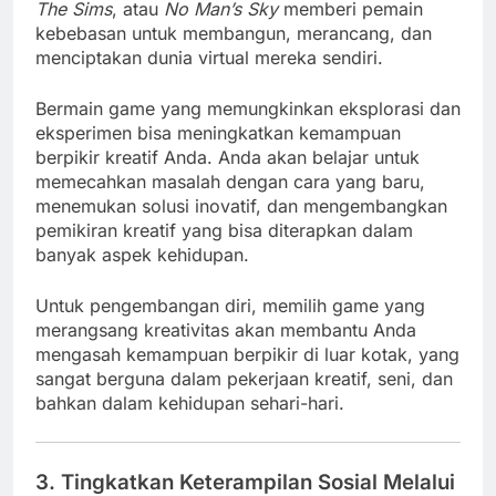
The Sims
, atau
No Man’s Sky
memberi pemain
kebebasan untuk membangun, merancang, dan
menciptakan dunia virtual mereka sendiri.
Bermain game yang memungkinkan eksplorasi dan
eksperimen bisa meningkatkan kemampuan
berpikir kreatif Anda. Anda akan belajar untuk
memecahkan masalah dengan cara yang baru,
menemukan solusi inovatif, dan mengembangkan
pemikiran kreatif yang bisa diterapkan dalam
banyak aspek kehidupan.
Untuk pengembangan diri, memilih game yang
merangsang kreativitas akan membantu Anda
mengasah kemampuan berpikir di luar kotak, yang
sangat berguna dalam pekerjaan kreatif, seni, dan
bahkan dalam kehidupan sehari-hari.
3. Tingkatkan Keterampilan Sosial Melalui