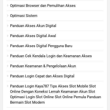
Optimasi Browser dan Pemulihan Akses
Optimasi Sistem
Panduan Akses Akun Digital
Panduan Akses Digital Awal
Panduan Akses Digital Pengguna Baru
Panduan Cek Kendala Login dan Keamanan Akses
Panduan Keamanan & Pengelolaan Akun
Panduan Login Cepat dan Akses Digital
Panduan Login Kaya787 Tips Akses Slot Mobile Slot
Online Dengan Koneksi Lemah Keamanan Akun Slot
Optimasi Login Slot Online Slot Online Pemula Panduan
Bermain Slot Modern