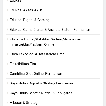
Edukasi
Edukasi Akses Akun
Edukasi Digital & Gaming
Edukasi Game Digital & Analisis Sistem Permainan
Efisiensi Digital,Stabilitas Sistem,Manajemen
Infrastruktur,Platform Online
Etika Teknologi & Tata Kelola Data
Fleksibilitas Tim
Gambling, Slot Online, Permainan
Gaya Hidup Digital & Strategi Permainan
Gaya Hidup Sehat / Nutrisi & Kebugaran
Hiburan & Strategi