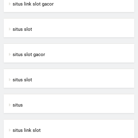
situs link slot gacor
situs slot
situs slot gacor
situs slot
situs
situs link slot