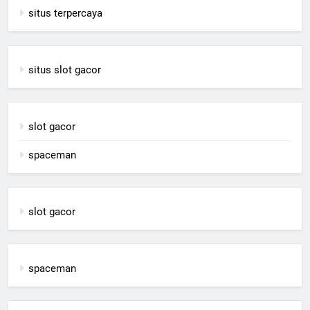
situs terpercaya
situs slot gacor
slot gacor
spaceman
slot gacor
spaceman