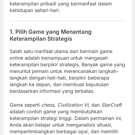
keterampilan pribadi yang bermanfaat dalam
kehidupan sehari-hari.
1. Pilih Game yang Menantang
Keterampilan Strategis
Salah satu manfaat utama dari bermain game
online adalah kemampuan untuk mengasah
keterampilan berpikir strategis. Banyak game yang
menuntut pemain untuk merencanakan langkah-
langkah dengan hati-hati, berpikir beberapa
langkah ke depan, dan membuat keputusan
berdasarkan informasi yang terbatas.
Game seperti
chess
,
Civilization VI
, dan
StarCraft
adalah contoh game yang membutuhkan
keterampilan strategi tinggi. Dalam permainan ini,
Anda akan belajar untuk menganalisis situasi,
mempertimbangkan berbagai opsi, dan memilih