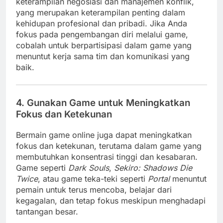
keterampilan negosiasi dan manajemen konflik,
yang merupakan keterampilan penting dalam
kehidupan profesional dan pribadi. Jika Anda
fokus pada pengembangan diri melalui game,
cobalah untuk berpartisipasi dalam game yang
menuntut kerja sama tim dan komunikasi yang
baik.
4. Gunakan Game untuk Meningkatkan
Fokus dan Ketekunan
Bermain game online juga dapat meningkatkan
fokus dan ketekunan, terutama dalam game yang
membutuhkan konsentrasi tinggi dan kesabaran.
Game seperti
Dark Souls
,
Sekiro: Shadows Die
Twice
, atau game teka-teki seperti
Portal
menuntut
pemain untuk terus mencoba, belajar dari
kegagalan, dan tetap fokus meskipun menghadapi
tantangan besar.