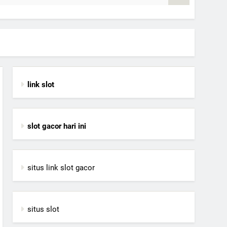
link slot
slot gacor hari ini
situs link slot gacor
situs slot