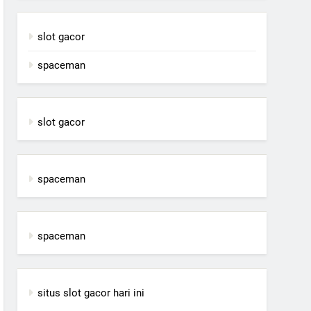
slot gacor
spaceman
slot gacor
spaceman
spaceman
situs slot gacor hari ini