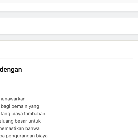
r dengan
menawarkan
k bagi pemain yang
ntang biaya tambahan.
luang besar untuk
emastikan bahwa
pa pengurangan biaya