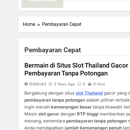
Home
Pembayaran Cepat
Pembayaran Cepat
Bermain di Situs Slot Thailand Gaco
Pembayaran Tanpa Potongan
D5d6cb3
2 Years Ago
0
8 Mins
Bergabung dengan situs
slot Thailand
gacor yang 
pembayaran tanpa potongan
adalah pilihan terbai
ingin meraih
kemenangan besar
tanpa khawatir te
Mesin
slot gacor
dengan
RTP tinggi
memberikan pe
menang, sementara
pembayaran tanpa potongan
m
Anda mendapatkan
jumlah kemenangan penuh
tan