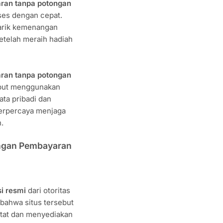
ran tanpa potongan
es dengan cepat.
arik kemenangan
etelah meraih hadiah
ran tanpa potongan
ebut menggunakan
ta pribadi dan
 terpercaya menjaga
.
engan Pembayaran
si resmi
dari otoritas
 bahwa situs tersebut
etat dan menyediakan