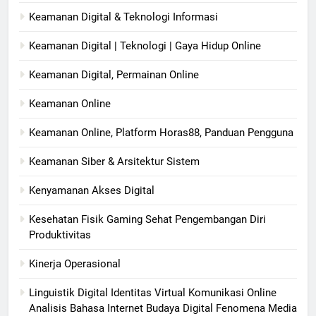
Keamanan Digital & Teknologi Informasi
Keamanan Digital | Teknologi | Gaya Hidup Online
Keamanan Digital, Permainan Online
Keamanan Online
Keamanan Online, Platform Horas88, Panduan Pengguna
Keamanan Siber & Arsitektur Sistem
Kenyamanan Akses Digital
Kesehatan Fisik Gaming Sehat Pengembangan Diri
Produktivitas
Kinerja Operasional
Linguistik Digital Identitas Virtual Komunikasi Online
Analisis Bahasa Internet Budaya Digital Fenomena Media