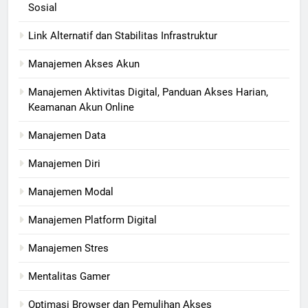
Sosial
Link Alternatif dan Stabilitas Infrastruktur
Manajemen Akses Akun
Manajemen Aktivitas Digital, Panduan Akses Harian,
Keamanan Akun Online
Manajemen Data
Manajemen Diri
Manajemen Modal
Manajemen Platform Digital
Manajemen Stres
Mentalitas Gamer
Optimasi Browser dan Pemulihan Akses