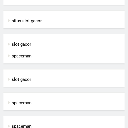
situs slot gacor
slot gacor
spaceman
slot gacor
spaceman
spaceman