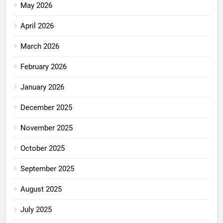
May 2026
April 2026
March 2026
February 2026
January 2026
December 2025
November 2025
October 2025
September 2025
August 2025
July 2025