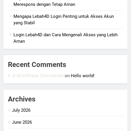
Merespons dengan Tetap Aman
Mengapa Lebah4D Login Penting untuk Akses Akun
yang Stabil
Login Lebah4D dan Cara Mengenali Akses yang Lebih
Aman
Recent Comments
A WordPress Commenter
on
Hello world!
Archives
July 2026
June 2026