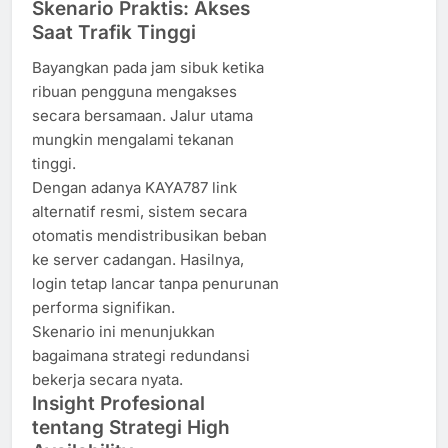
Skenario Praktis: Akses
Saat Trafik Tinggi
Bayangkan pada jam sibuk ketika
ribuan pengguna mengakses
secara bersamaan. Jalur utama
mungkin mengalami tekanan
tinggi.
Dengan adanya KAYA787 link
alternatif resmi, sistem secara
otomatis mendistribusikan beban
ke server cadangan. Hasilnya,
login tetap lancar tanpa penurunan
performa signifikan.
Skenario ini menunjukkan
bagaimana strategi redundansi
bekerja secara nyata.
Insight Profesional
tentang Strategi High