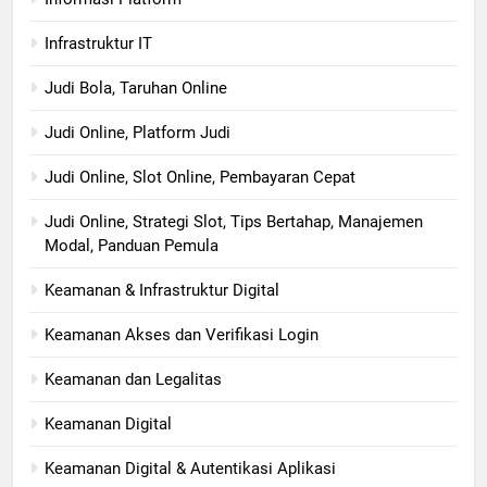
Infrastruktur IT
Judi Bola, Taruhan Online
Judi Online, Platform Judi
Judi Online, Slot Online, Pembayaran Cepat
Judi Online, Strategi Slot, Tips Bertahap, Manajemen
Modal, Panduan Pemula
Keamanan & Infrastruktur Digital
Keamanan Akses dan Verifikasi Login
Keamanan dan Legalitas
Keamanan Digital
Keamanan Digital & Autentikasi Aplikasi