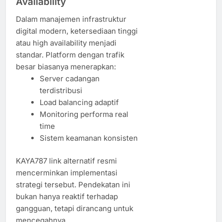
Availability
Dalam manajemen infrastruktur
digital modern, ketersediaan tinggi
atau high availability menjadi
standar. Platform dengan trafik
besar biasanya menerapkan:
Server cadangan
terdistribusi
Load balancing adaptif
Monitoring performa real
time
Sistem keamanan konsisten
KAYA787 link alternatif resmi
mencerminkan implementasi
strategi tersebut. Pendekatan ini
bukan hanya reaktif terhadap
gangguan, tetapi dirancang untuk
mencegahnya.