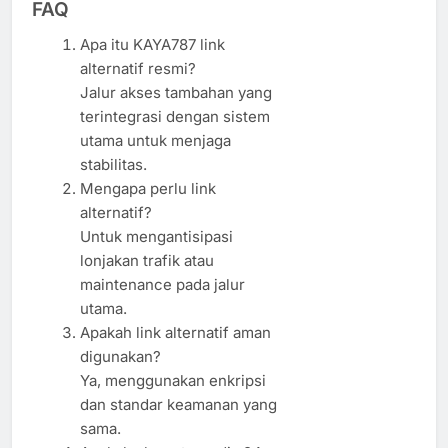
FAQ
Apa itu KAYA787 link
alternatif resmi?
Jalur akses tambahan yang
terintegrasi dengan sistem
utama untuk menjaga
stabilitas.
Mengapa perlu link
alternatif?
Untuk mengantisipasi
lonjakan trafik atau
maintenance pada jalur
utama.
Apakah link alternatif aman
digunakan?
Ya, menggunakan enkripsi
dan standar keamanan yang
sama.