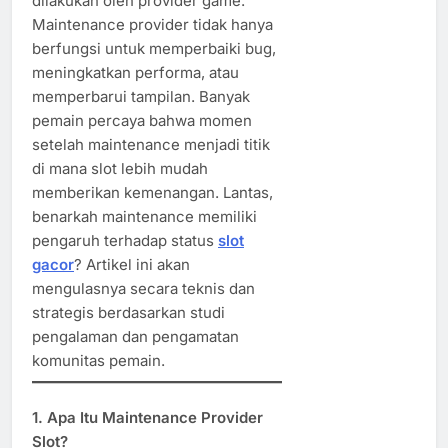
dilakukan oleh provider game.
Maintenance provider tidak hanya
berfungsi untuk memperbaiki bug,
meningkatkan performa, atau
memperbarui tampilan. Banyak
pemain percaya bahwa momen
setelah maintenance menjadi titik
di mana slot lebih mudah
memberikan kemenangan. Lantas,
benarkah maintenance memiliki
pengaruh terhadap status
slot
gacor
? Artikel ini akan
mengulasnya secara teknis dan
strategis berdasarkan studi
pengalaman dan pengamatan
komunitas pemain.
1. Apa Itu Maintenance Provider
Slot?