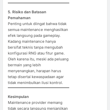
5. Risiko dan Batasan
Pemahaman
Penting untuk diingat bahwa tidak
semua maintenance menghasilkan
efek langsung pada gameplay.
Kadang maintenance hanya
bersifat teknis tanpa mengubah
konfigurasi RNG atau fitur game.
Oleh karena itu, meski ada peluang
bermain yang lebih
menyenangkan, harapan harus
tetap disertai kewaspadaan agar
tidak menimbulkan ilusi kontrol.
Kesimpulan
Maintenance provider memang
tidak secara langsung menjanjikan