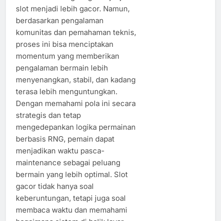
slot menjadi lebih gacor. Namun,
berdasarkan pengalaman
komunitas dan pemahaman teknis,
proses ini bisa menciptakan
momentum yang memberikan
pengalaman bermain lebih
menyenangkan, stabil, dan kadang
terasa lebih menguntungkan.
Dengan memahami pola ini secara
strategis dan tetap
mengedepankan logika permainan
berbasis RNG, pemain dapat
menjadikan waktu pasca-
maintenance sebagai peluang
bermain yang lebih optimal. Slot
gacor tidak hanya soal
keberuntungan, tetapi juga soal
membaca waktu dan memahami