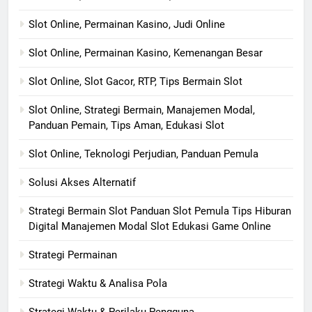
Slot Online, Permainan Kasino, Judi Online
Slot Online, Permainan Kasino, Kemenangan Besar
Slot Online, Slot Gacor, RTP, Tips Bermain Slot
Slot Online, Strategi Bermain, Manajemen Modal,
Panduan Pemain, Tips Aman, Edukasi Slot
Slot Online, Teknologi Perjudian, Panduan Pemula
Solusi Akses Alternatif
Strategi Bermain Slot Panduan Slot Pemula Tips Hiburan
Digital Manajemen Modal Slot Edukasi Game Online
Strategi Permainan
Strategi Waktu & Analisa Pola
Strategi Waktu & Perilaku Pengguna