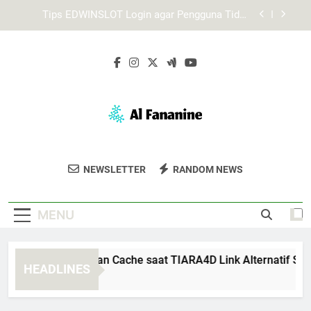
Skip
Login Edwinslot Alternatif Saat Server Utama
to
Tidak Merespons dengan Tetap Aman
content
Mengapa Lebah4D Login Penting untuk Akses
Akun yang Stabil
Cara Membersihkan Cache saat TIARA4D Link
Alternatif Sulit Dibuka
Tips EDWINSLOT Login agar Pengguna Tidak
Mengalami Kesalahan Umum
Login Edwinslot Alternatif Saat Server Utama
Tidak Merespons dengan Tetap Aman
Al Fananine
Dapatkan Fashion Dan Aksesori Berkualitas
Mengapa Lebah4D Login Penting untuk Akses
NEWSLETTER
RANDOM NEWS
Akun yang Stabil
Di Al Fananine. Pilihan Untuk Gaya Yang
Stylish Dan Modis.
MENU
ra Membersihkan Cache saat TIARA4D Link Alternatif Sulit Di
HEADLINES
Weeks Ago