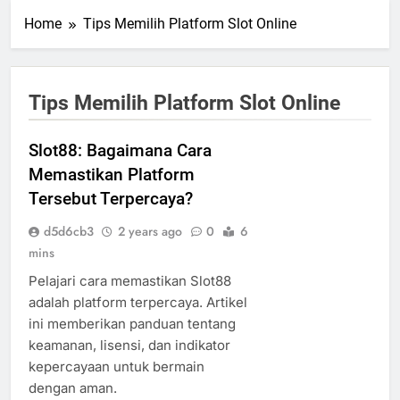
Home
Tips Memilih Platform Slot Online
Tips Memilih Platform Slot Online
Slot88: Bagaimana Cara
Memastikan Platform
Tersebut Terpercaya?
d5d6cb3
2 years ago
0
6
mins
Pelajari cara memastikan Slot88
adalah platform terpercaya. Artikel
ini memberikan panduan tentang
keamanan, lisensi, dan indikator
kepercayaan untuk bermain
dengan aman.