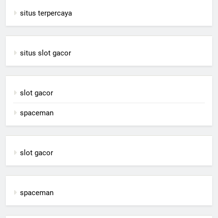
situs terpercaya
situs slot gacor
slot gacor
spaceman
slot gacor
spaceman