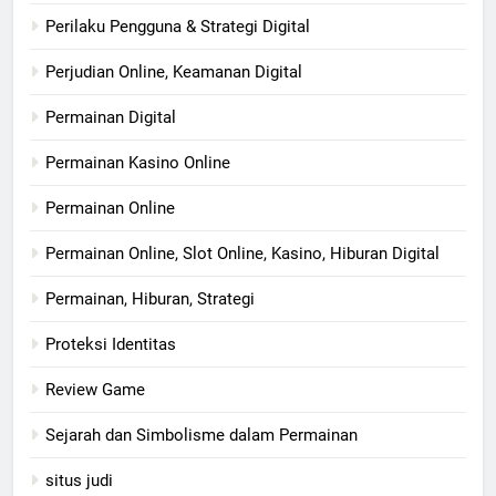
Perilaku Pengguna & Strategi Digital
Perjudian Online, Keamanan Digital
Permainan Digital
Permainan Kasino Online
Permainan Online
Permainan Online, Slot Online, Kasino, Hiburan Digital
Permainan, Hiburan, Strategi
Proteksi Identitas
Review Game
Sejarah dan Simbolisme dalam Permainan
situs judi