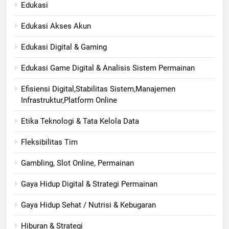
Edukasi
Edukasi Akses Akun
Edukasi Digital & Gaming
Edukasi Game Digital & Analisis Sistem Permainan
Efisiensi Digital,Stabilitas Sistem,Manajemen
Infrastruktur,Platform Online
Etika Teknologi & Tata Kelola Data
Fleksibilitas Tim
Gambling, Slot Online, Permainan
Gaya Hidup Digital & Strategi Permainan
Gaya Hidup Sehat / Nutrisi & Kebugaran
Hiburan & Strategi