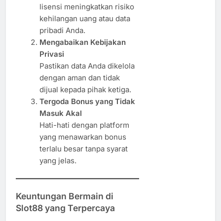
lisensi meningkatkan risiko
kehilangan uang atau data
pribadi Anda.
Mengabaikan Kebijakan
Privasi
Pastikan data Anda dikelola
dengan aman dan tidak
dijual kepada pihak ketiga.
Tergoda Bonus yang Tidak
Masuk Akal
Hati-hati dengan platform
yang menawarkan bonus
terlalu besar tanpa syarat
yang jelas.
Keuntungan Bermain di
Slot88 yang Terpercaya