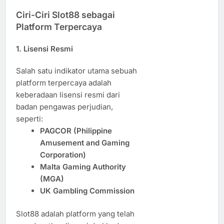
Ciri-Ciri Slot88 sebagai
Platform Terpercaya
1. Lisensi Resmi
Salah satu indikator utama sebuah
platform terpercaya adalah
keberadaan lisensi resmi dari
badan pengawas perjudian,
seperti:
PAGCOR (Philippine
Amusement and Gaming
Corporation)
Malta Gaming Authority
(MGA)
UK Gambling Commission
Slot88 adalah platform yang telah