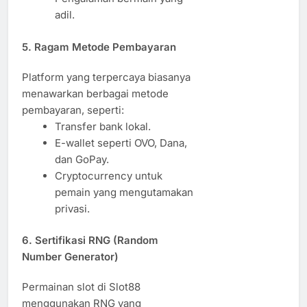
adil.
5. Ragam Metode Pembayaran
Platform yang terpercaya biasanya
menawarkan berbagai metode
pembayaran, seperti:
Transfer bank lokal.
E-wallet seperti OVO, Dana,
dan GoPay.
Cryptocurrency untuk
pemain yang mengutamakan
privasi.
6. Sertifikasi RNG (Random
Number Generator)
Permainan slot di Slot88
menggunakan RNG yang