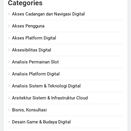
Categories
Akses Cadangan dan Navigasi Digital
Akses Pengguna
Akses Platform Digital
Aksesibilitas Digital
Analisis Permainan Slot
Analisis Platform Digital
Analisis Sistem & Teknologi Digital
Arsitektur Sistem & Infrastruktur Cloud
Bisnis, Konsultasi
Desain Game & Budaya Digital