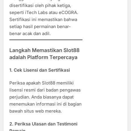
disertifikasi oleh pihak ketiga,
seperti iTech Labs atau eCOGRA.
Sertifikasi ini memastikan bahwa
setiap hasil permainan benar-
benar acak dan adil.
Langkah Memastikan Slot88
adalah Platform Terpercaya
1. Cek Lisensi dan Sertifikasi
Periksa apakah Slot88 memiliki
lisensi resmi dari badan pengawas
perjudian. Anda biasanya dapat
menemukan informasi ini di bagian
bawah situs web mereka.
2. Periksa Ulasan dan Testimoni
Pemain