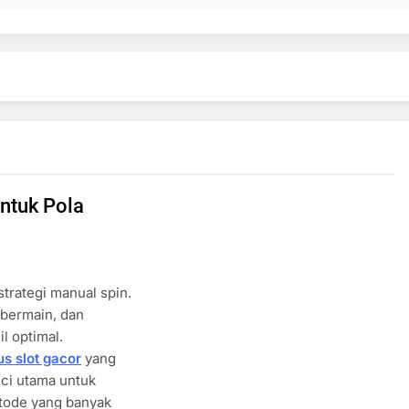
untuk Pola
trategi manual spin.
 bermain, dan
l optimal.
us slot gacor
yang
nci utama untuk
tode yang banyak