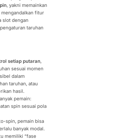
pin
, yakni memainkan
r mengandalkan fitur
da slot dengan
n pengaturan taruhan
ol setiap putaran
,
ruhan sesuai momen
ksibel dalam
an taruhan, atau
ikan hasil.
banyak pemain:
tan spin sesuai pola
o-spin, pemain bisa
rlalu banyak modal.
tu memiliki “fase