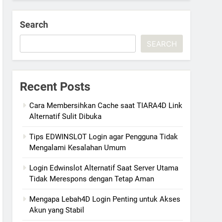
Search
SEARCH
Recent Posts
Cara Membersihkan Cache saat TIARA4D Link
Alternatif Sulit Dibuka
Tips EDWINSLOT Login agar Pengguna Tidak
Mengalami Kesalahan Umum
Login Edwinslot Alternatif Saat Server Utama
Tidak Merespons dengan Tetap Aman
Mengapa Lebah4D Login Penting untuk Akses
Akun yang Stabil