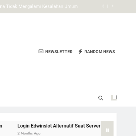
una Tidak Mengalami Kesalahan Umum
ma Tidak Merespons dengan Tetap Aman
Penting untuk Akses Akun yang Stabil
 TIARA4D Link Alternatif Sulit Dibuka
NEWSLETTER
RANDOM NEWS
una Tidak Mengalami Kesalahan Umum
ma Tidak Merespons dengan Tetap Aman
k Gaya Yang Stylish Dan Modis.
Penting untuk Akses Akun yang Stabil
n Edwinslot Alternatif Saat Server Utama Tidak Merespons d
ths Ago