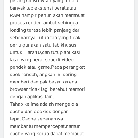
perangkat.Browser yang terlalu
banyak tab,ekstensi berat,atau
RAM hampir penuh akan membuat
proses render lambat sehingga
loading terasa lebih panjang dari
sebenarnya.Tutup tab yang tidak
perlu,gunakan satu tab khusus
untuk Tiara4D,dan tutup aplikasi
latar yang berat seperti video
pendek atau game.Pada perangkat
spek rendah,langkah ini sering
memberi dampak besar karena
browser tidak lagi berebut memori
dengan aplikasi lain.
Tahap kelima adalah mengelola
cache dan cookies dengan
tepat.Cache sebenarnya
membantu mempercepat,namun
cache yang korup dapat membuat