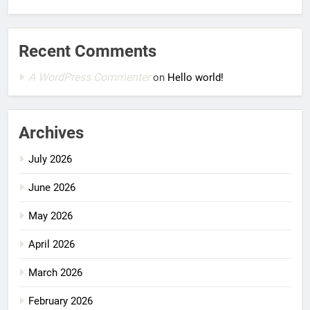
Recent Comments
A WordPress Commenter
on
Hello world!
Archives
July 2026
June 2026
May 2026
April 2026
March 2026
February 2026