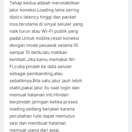
Tahap kedua adalah menstabilkan
jalur koneksi.Loading lama sering
dipicu latency tinggi dan packet
loss,terutama di sinyal seluler yang
naik turun atau Wi-Fi publik yang
padat.Untuk mobile,reset koneksi
dengan mode pesawat selama 10
sampai 15 detik,lalu matikan
kembali.Jika kamu memakai Wi-
Fi,coba pindah ke data seluler
sebagai pembanding,atau
sebaliknya.Bila satu jalur jauh lebih
stabil,pakai jalur itu saat login dan
memuat halaman inti.Hindari
berpindah jaringan ketika proses
loading sedang berjalan karena
perubahan rute dapat memutus
sesi dan membuat halaman
memuat ulang dari awal.