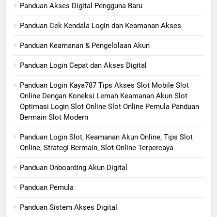
Panduan Akses Digital Pengguna Baru
Panduan Cek Kendala Login dan Keamanan Akses
Panduan Keamanan & Pengelolaan Akun
Panduan Login Cepat dan Akses Digital
Panduan Login Kaya787 Tips Akses Slot Mobile Slot
Online Dengan Koneksi Lemah Keamanan Akun Slot
Optimasi Login Slot Online Slot Online Pemula Panduan
Bermain Slot Modern
Panduan Login Slot, Keamanan Akun Online, Tips Slot
Online, Strategi Bermain, Slot Online Terpercaya
Panduan Onboarding Akun Digital
Panduan Pemula
Panduan Sistem Akses Digital