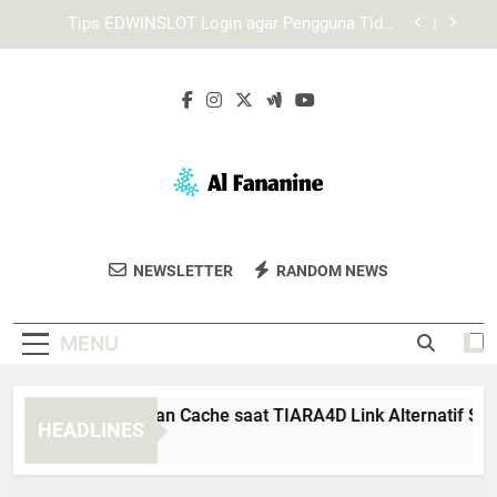
Skip
Login Edwinslot Alternatif Saat Server Utama
to
Tidak Merespons dengan Tetap Aman
content
Mengapa Lebah4D Login Penting untuk Akses
Akun yang Stabil
Cara Membersihkan Cache saat TIARA4D Link
Alternatif Sulit Dibuka
Tips EDWINSLOT Login agar Pengguna Tidak
Mengalami Kesalahan Umum
Login Edwinslot Alternatif Saat Server Utama
Tidak Merespons dengan Tetap Aman
Al Fananine
Dapatkan Fashion Dan Aksesori Berkualitas
Mengapa Lebah4D Login Penting untuk Akses
NEWSLETTER
RANDOM NEWS
Akun yang Stabil
Di Al Fananine. Pilihan Untuk Gaya Yang
Stylish Dan Modis.
MENU
ra Membersihkan Cache saat TIARA4D Link Alternatif Sulit Di
HEADLINES
Weeks Ago