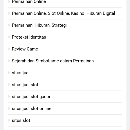
Permainan Online
Permainan Online, Slot Online, Kasino, Hiburan Digital
Permainan, Hiburan, Strategi
Proteksi Identitas
Review Game
Sejarah dan Simbolisme dalam Permainan
situs judi
situs judi slot
situs judi slot gacor
situs judi slot online
situs slot