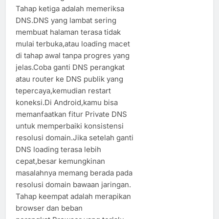
Tahap ketiga adalah memeriksa
DNS.DNS yang lambat sering
membuat halaman terasa tidak
mulai terbuka,atau loading macet
di tahap awal tanpa progres yang
jelas.Coba ganti DNS perangkat
atau router ke DNS publik yang
tepercaya,kemudian restart
koneksi.Di Android,kamu bisa
memanfaatkan fitur Private DNS
untuk memperbaiki konsistensi
resolusi domain.Jika setelah ganti
DNS loading terasa lebih
cepat,besar kemungkinan
masalahnya memang berada pada
resolusi domain bawaan jaringan.
Tahap keempat adalah merapikan
browser dan beban