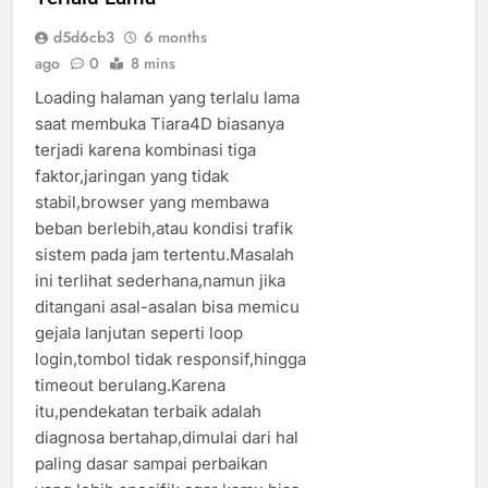
d5d6cb3
6 months
ago
0
8 mins
Loading halaman yang terlalu lama
saat membuka Tiara4D biasanya
terjadi karena kombinasi tiga
faktor,jaringan yang tidak
stabil,browser yang membawa
beban berlebih,atau kondisi trafik
sistem pada jam tertentu.Masalah
ini terlihat sederhana,namun jika
ditangani asal-asalan bisa memicu
gejala lanjutan seperti loop
login,tombol tidak responsif,hingga
timeout berulang.Karena
itu,pendekatan terbaik adalah
diagnosa bertahap,dimulai dari hal
paling dasar sampai perbaikan