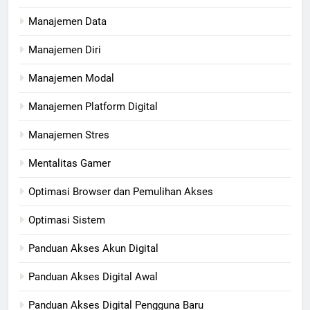
Manajemen Data
Manajemen Diri
Manajemen Modal
Manajemen Platform Digital
Manajemen Stres
Mentalitas Gamer
Optimasi Browser dan Pemulihan Akses
Optimasi Sistem
Panduan Akses Akun Digital
Panduan Akses Digital Awal
Panduan Akses Digital Pengguna Baru