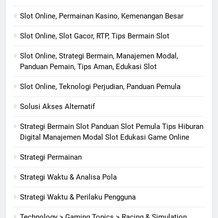
Slot Online, Permainan Kasino, Kemenangan Besar
Slot Online, Slot Gacor, RTP, Tips Bermain Slot
Slot Online, Strategi Bermain, Manajemen Modal,
Panduan Pemain, Tips Aman, Edukasi Slot
Slot Online, Teknologi Perjudian, Panduan Pemula
Solusi Akses Alternatif
Strategi Bermain Slot Panduan Slot Pemula Tips Hiburan
Digital Manajemen Modal Slot Edukasi Game Online
Strategi Permainan
Strategi Waktu & Analisa Pola
Strategi Waktu & Perilaku Pengguna
Technology > Gaming Topics > Racing & Simulation