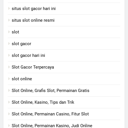
situs slot gacor hari ini
situs slot online resmi
slot
slot gacor
slot gacor hari ini
Slot Gacor Terpercaya
slot online
Slot Online, Grafis Slot, Permainan Gratis
Slot Online, Kasino, Tips dan Trik
Slot Online, Permainan Casino, Fitur Slot
Slot Online, Permainan Kasino, Judi Online