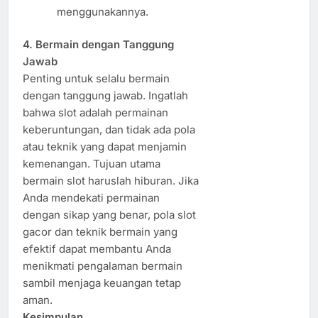
menggunakannya.
4. Bermain dengan Tanggung
Jawab
Penting untuk selalu bermain
dengan tanggung jawab. Ingatlah
bahwa slot adalah permainan
keberuntungan, dan tidak ada pola
atau teknik yang dapat menjamin
kemenangan. Tujuan utama
bermain slot haruslah hiburan. Jika
Anda mendekati permainan
dengan sikap yang benar, pola slot
gacor dan teknik bermain yang
efektif dapat membantu Anda
menikmati pengalaman bermain
sambil menjaga keuangan tetap
aman.
Kesimpulan