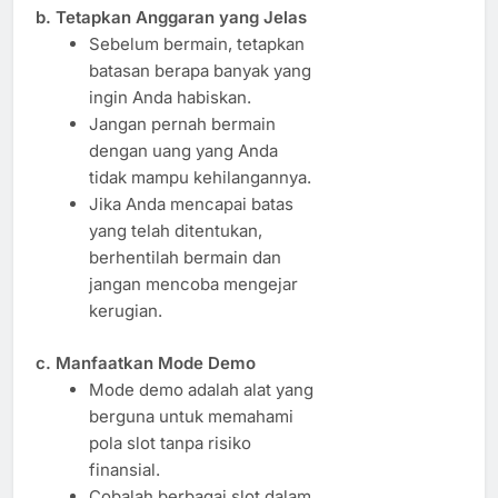
b. Tetapkan Anggaran yang Jelas
Sebelum bermain, tetapkan
batasan berapa banyak yang
ingin Anda habiskan.
Jangan pernah bermain
dengan uang yang Anda
tidak mampu kehilangannya.
Jika Anda mencapai batas
yang telah ditentukan,
berhentilah bermain dan
jangan mencoba mengejar
kerugian.
c. Manfaatkan Mode Demo
Mode demo adalah alat yang
berguna untuk memahami
pola slot tanpa risiko
finansial.
Cobalah berbagai slot dalam