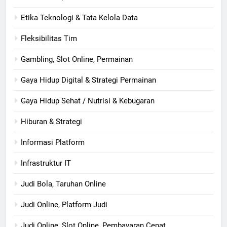
Etika Teknologi & Tata Kelola Data
Fleksibilitas Tim
Gambling, Slot Online, Permainan
Gaya Hidup Digital & Strategi Permainan
Gaya Hidup Sehat / Nutrisi & Kebugaran
Hiburan & Strategi
Informasi Platform
Infrastruktur IT
Judi Bola, Taruhan Online
Judi Online, Platform Judi
Judi Online, Slot Online, Pembayaran Cepat