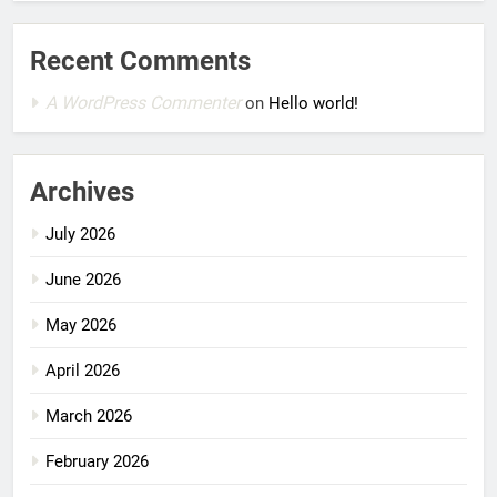
Recent Comments
A WordPress Commenter
on
Hello world!
Archives
July 2026
June 2026
May 2026
April 2026
March 2026
February 2026