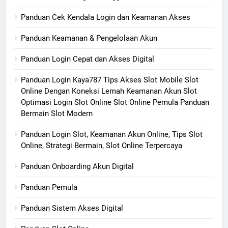
Panduan Cek Kendala Login dan Keamanan Akses
Panduan Keamanan & Pengelolaan Akun
Panduan Login Cepat dan Akses Digital
Panduan Login Kaya787 Tips Akses Slot Mobile Slot
Online Dengan Koneksi Lemah Keamanan Akun Slot
Optimasi Login Slot Online Slot Online Pemula Panduan
Bermain Slot Modern
Panduan Login Slot, Keamanan Akun Online, Tips Slot
Online, Strategi Bermain, Slot Online Terpercaya
Panduan Onboarding Akun Digital
Panduan Pemula
Panduan Sistem Akses Digital