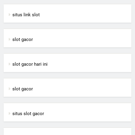
situs link slot
slot gacor
slot gacor hari ini
slot gacor
situs slot gacor