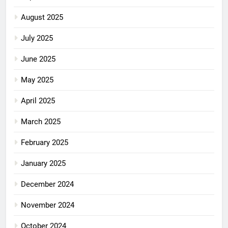
August 2025
July 2025
June 2025
May 2025
April 2025
March 2025
February 2025
January 2025
December 2024
November 2024
October 2024