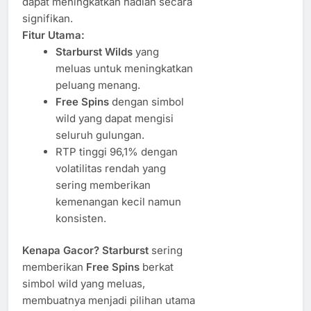
dapat meningkatkan hadiah secara
signifikan.
Fitur Utama:
Starburst Wilds
yang
meluas untuk meningkatkan
peluang menang.
Free Spins
dengan simbol
wild yang dapat mengisi
seluruh gulungan.
RTP tinggi 96,1% dengan
volatilitas rendah yang
sering memberikan
kemenangan kecil namun
konsisten.
Kenapa Gacor?
Starburst
sering
memberikan
Free Spins
berkat
simbol wild yang meluas,
membuatnya menjadi pilihan utama