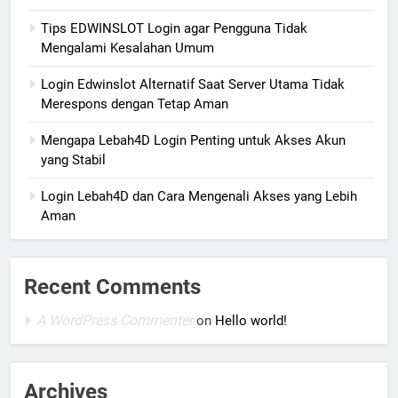
Tips EDWINSLOT Login agar Pengguna Tidak
Mengalami Kesalahan Umum
Login Edwinslot Alternatif Saat Server Utama Tidak
Merespons dengan Tetap Aman
Mengapa Lebah4D Login Penting untuk Akses Akun
yang Stabil
Login Lebah4D dan Cara Mengenali Akses yang Lebih
Aman
Recent Comments
A WordPress Commenter
on
Hello world!
Archives