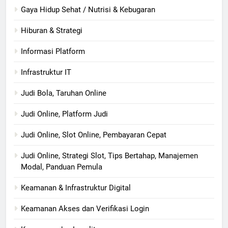
Gaya Hidup Sehat / Nutrisi & Kebugaran
Hiburan & Strategi
Informasi Platform
Infrastruktur IT
Judi Bola, Taruhan Online
Judi Online, Platform Judi
Judi Online, Slot Online, Pembayaran Cepat
Judi Online, Strategi Slot, Tips Bertahap, Manajemen
Modal, Panduan Pemula
Keamanan & Infrastruktur Digital
Keamanan Akses dan Verifikasi Login