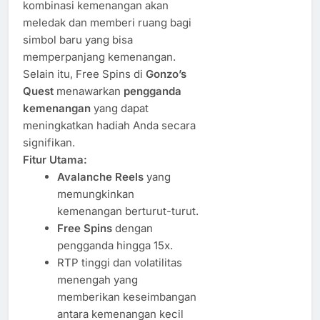
kombinasi kemenangan akan
meledak dan memberi ruang bagi
simbol baru yang bisa
memperpanjang kemenangan.
Selain itu, Free Spins di
Gonzo’s
Quest
menawarkan
pengganda
kemenangan
yang dapat
meningkatkan hadiah Anda secara
signifikan.
Fitur Utama:
Avalanche Reels
yang
memungkinkan
kemenangan berturut-turut.
Free Spins
dengan
pengganda hingga 15x.
RTP tinggi dan volatilitas
menengah yang
memberikan keseimbangan
antara kemenangan kecil