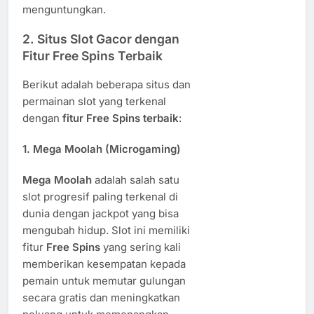
menguntungkan.
2.
Situs Slot Gacor dengan
Fitur Free Spins Terbaik
Berikut adalah beberapa situs dan
permainan slot yang terkenal
dengan
fitur Free Spins terbaik
:
1. Mega Moolah (Microgaming)
Mega Moolah
adalah salah satu
slot progresif paling terkenal di
dunia dengan jackpot yang bisa
mengubah hidup. Slot ini memiliki
fitur
Free Spins
yang sering kali
memberikan kesempatan kepada
pemain untuk memutar gulungan
secara gratis dan meningkatkan