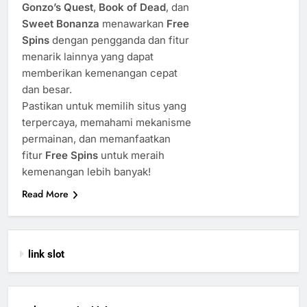
Gonzo’s Quest
,
Book of Dead
, dan
Sweet Bonanza
menawarkan
Free
Spins
dengan pengganda dan fitur
menarik lainnya yang dapat
memberikan kemenangan cepat
dan besar.
Pastikan untuk memilih situs yang
terpercaya, memahami mekanisme
permainan, dan memanfaatkan
fitur
Free Spins
untuk meraih
kemenangan lebih banyak!
Read More
link slot