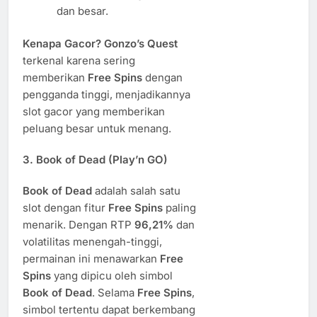
dan besar.
Kenapa Gacor?
Gonzo’s Quest
terkenal karena sering
memberikan
Free Spins
dengan
pengganda tinggi, menjadikannya
slot gacor yang memberikan
peluang besar untuk menang.
3. Book of Dead (Play’n GO)
Book of Dead
adalah salah satu
slot dengan fitur
Free Spins
paling
menarik. Dengan RTP
96,21%
dan
volatilitas menengah-tinggi,
permainan ini menawarkan
Free
Spins
yang dipicu oleh simbol
Book of Dead
. Selama
Free Spins
,
simbol tertentu dapat berkembang