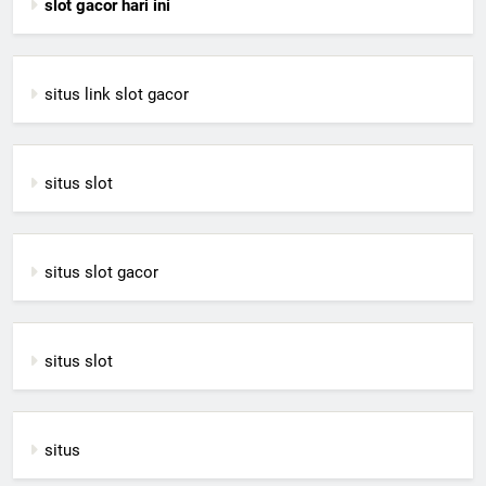
slot gacor hari ini
situs link slot gacor
situs slot
situs slot gacor
situs slot
situs