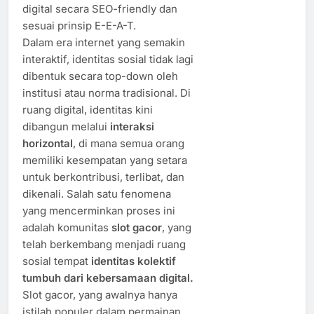
digital
secara
SEO-
friendly
dan
sesuai
prinsip
E-
E-
A-
T.
Dalam
era
internet
yang
semakin
interaktif,
identitas
sosial
tidak
lagi
dibentuk
secara
top-
down
oleh
institusi
atau
norma
tradisional.
Di
ruang
digital,
identitas
kini
dibangun
melalui
interaksi
horizontal
,
di
mana
semua
orang
memiliki
kesempatan
yang
setara
untuk
berkontribusi,
terlibat,
dan
dikenali.
Salah
satu
fenomena
yang
mencerminkan
proses
ini
adalah
komunitas
slot
gacor
,
yang
telah
berkembang
menjadi
ruang
sosial
tempat
identitas
kolektif
tumbuh
dari
kebersamaan
digital.
Slot
gacor,
yang
awalnya
hanya
istilah
populer
dalam
permainan