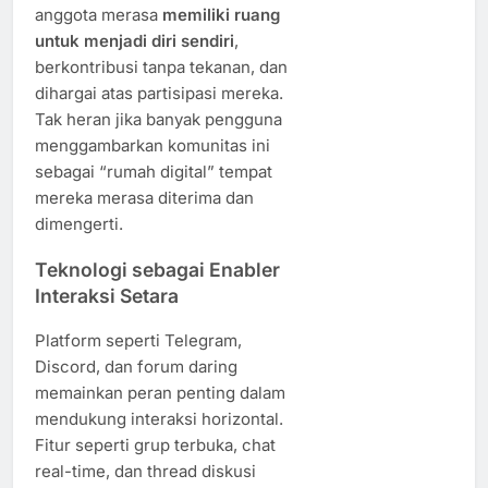
anggota
merasa
memiliki
ruang
untuk
menjadi
diri
sendiri
,
berkontribusi
tanpa
tekanan,
dan
dihargai
atas
partisipasi
mereka.
Tak
heran
jika
banyak
pengguna
menggambarkan
komunitas
ini
sebagai “
rumah
digital”
tempat
mereka
merasa
diterima
dan
dimengerti.
Teknologi
sebagai
Enabler
Interaksi
Setara
Platform
seperti
Telegram,
Discord,
dan
forum
daring
memainkan
peran
penting
dalam
mendukung
interaksi
horizontal.
Fitur
seperti
grup
terbuka,
chat
real-
time,
dan
thread
diskusi