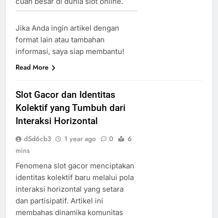
cuan besar di dunia slot online.
Jika Anda ingin artikel dengan
format lain atau tambahan
informasi, saya siap membantu!
Read More
Slot Gacor dan Identitas
Kolektif yang Tumbuh dari
Interaksi Horizontal
d5d6cb3
1 year ago
0
6
mins
Fenomena
slot
gacor
menciptakan
identitas
kolektif
baru
melalui
pola
interaksi
horizontal
yang
setara
dan
partisipatif.
Artikel
ini
membahas
dinamika
komunitas