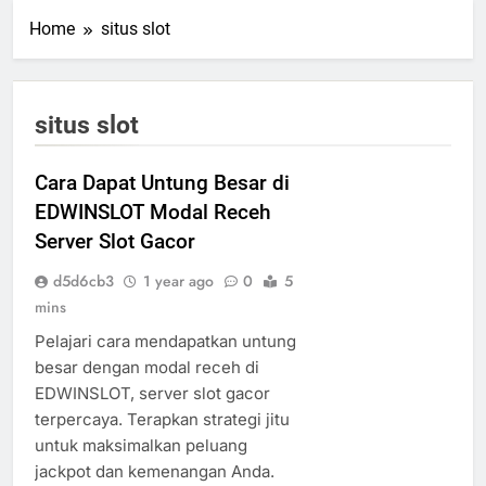
Home
situs slot
situs slot
Cara Dapat Untung Besar di
EDWINSLOT Modal Receh
Server Slot Gacor
d5d6cb3
1 year ago
0
5
mins
Pelajari cara mendapatkan untung
besar dengan modal receh di
EDWINSLOT, server slot gacor
terpercaya. Terapkan strategi jitu
untuk maksimalkan peluang
jackpot dan kemenangan Anda.