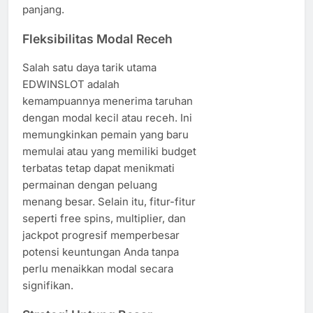
panjang.
Fleksibilitas Modal Receh
Salah satu daya tarik utama
EDWINSLOT adalah
kemampuannya menerima taruhan
dengan modal kecil atau receh. Ini
memungkinkan pemain yang baru
memulai atau yang memiliki budget
terbatas tetap dapat menikmati
permainan dengan peluang
menang besar. Selain itu, fitur-fitur
seperti free spins, multiplier, dan
jackpot progresif memperbesar
potensi keuntungan Anda tanpa
perlu menaikkan modal secara
signifikan.