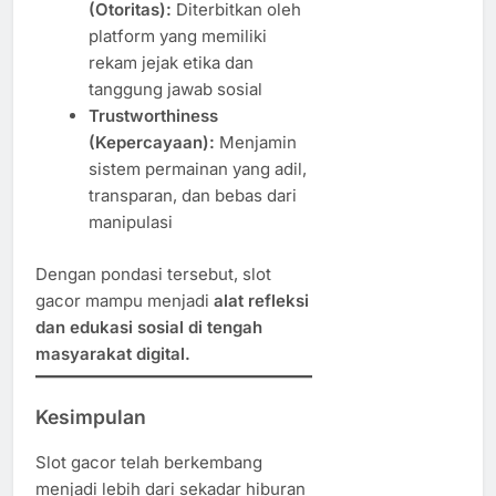
(Otoritas):
Diterbitkan oleh
platform yang memiliki
rekam jejak etika dan
tanggung jawab sosial
Trustworthiness
(Kepercayaan):
Menjamin
sistem permainan yang adil,
transparan, dan bebas dari
manipulasi
Dengan pondasi tersebut, slot
gacor mampu menjadi
alat refleksi
dan edukasi sosial di tengah
masyarakat digital.
Kesimpulan
Slot gacor telah berkembang
menjadi lebih dari sekadar hiburan