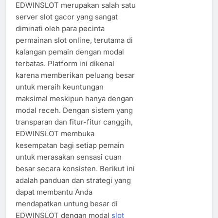
EDWINSLOT merupakan salah satu
server slot gacor yang sangat
diminati oleh para pecinta
permainan slot online, terutama di
kalangan pemain dengan modal
terbatas. Platform ini dikenal
karena memberikan peluang besar
untuk meraih keuntungan
maksimal meskipun hanya dengan
modal receh. Dengan sistem yang
transparan dan fitur-fitur canggih,
EDWINSLOT membuka
kesempatan bagi setiap pemain
untuk merasakan sensasi cuan
besar secara konsisten. Berikut ini
adalah panduan dan strategi yang
dapat membantu Anda
mendapatkan untung besar di
EDWINSLOT dengan modal
slot