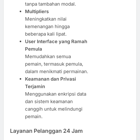
tanpa tambahan modal.
Multipliers
Meningkatkan nilai
kemenangan hingga
beberapa kali lipat.
User Interface yang Ramah
Pemula
Memudahkan semua
pemain, termasuk pemula,
dalam menikmati permainan.
Keamanan dan Privasi
Terjamin
Menggunakan enkripsi data
dan sistem keamanan
canggih untuk melindungi
pemain.
Layanan Pelanggan 24 Jam