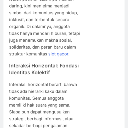
daring,
kini
menjelma
menjadi
simbol
dari
komunitas
yang
hidup,
inklusif,
dan
terbentuk
secara
organik.
Di
dalamnya,
anggota
tidak
hanya
mencari
hiburan,
tetapi
juga
menemukan
makna
sosial,
solidaritas,
dan
peran
baru
dalam
struktur
komunitas
slot gacor
.
Interaksi
Horizontal:
Fondasi
Identitas
Kolektif
Interaksi
horizontal
berarti
bahwa
tidak
ada
hierarki
kaku
dalam
komunitas.
Semua
anggota
memiliki
hak
suara
yang
sama.
Siapa
pun
dapat
mengusulkan
strategi,
berbagi
informasi,
atau
sekadar
berbagi
pengalaman.