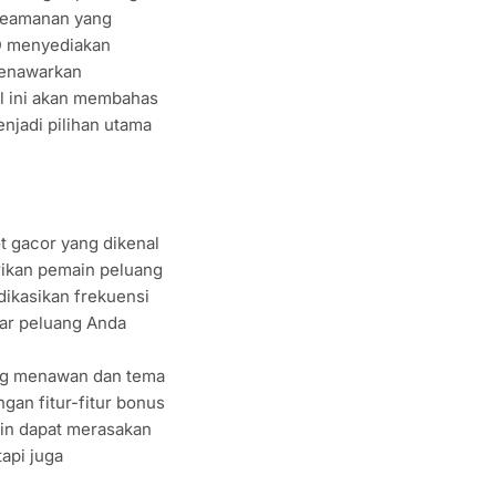
 keamanan yang
4D menyediakan
menawarkan
l ini akan membahas
njadi pilihan utama
 gacor yang dikenal
rikan pemain peluang
dikasikan frekuensi
sar peluang Anda
ang menawan dan tema
gan fitur-fitur bonus
ain dapat merasakan
api juga