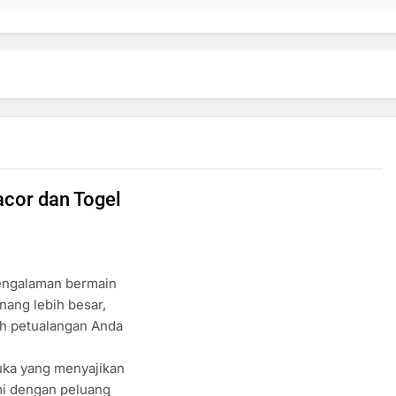
cor dan Togel
engalaman bermain
nang lebih besar,
ah petualangan Anda
uka yang menyajikan
mi dengan peluang