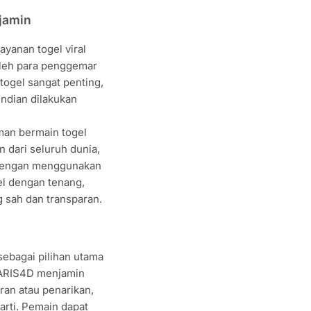
jamin
ayanan togel viral
oleh para penggemar
togel sangat penting,
ndian dilakukan
an bermain togel
 dari seluruh dunia,
. Dengan menggunakan
el dengan tenang,
g sah dan transparan.
sebagai pilihan utama
LARIS4D menjamin
oran atau penarikan,
arti. Pemain dapat