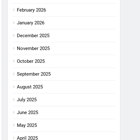
February 2026
January 2026
December 2025
November 2025
October 2025
September 2025
August 2025
July 2025
June 2025
May 2025
April 2025