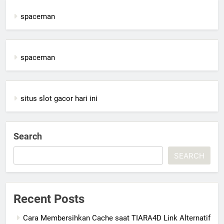
spaceman
spaceman
situs slot gacor hari ini
Search
SEARCH
Recent Posts
Cara Membersihkan Cache saat TIARA4D Link Alternatif