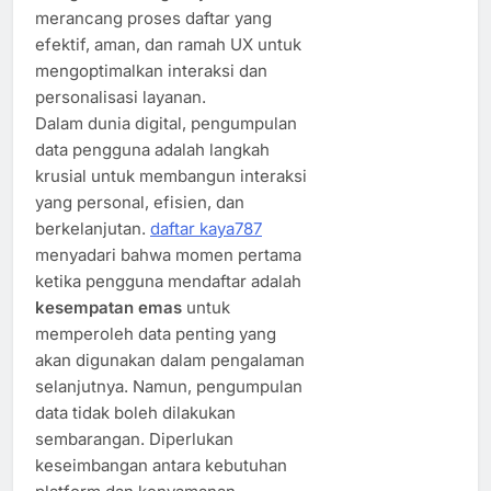
merancang proses daftar yang
efektif, aman, dan ramah UX untuk
mengoptimalkan interaksi dan
personalisasi layanan.
Dalam dunia digital, pengumpulan
data pengguna adalah langkah
krusial untuk membangun interaksi
yang personal, efisien, dan
berkelanjutan.
daftar kaya787
menyadari bahwa momen pertama
ketika pengguna mendaftar adalah
kesempatan emas
untuk
memperoleh data penting yang
akan digunakan dalam pengalaman
selanjutnya. Namun, pengumpulan
data tidak boleh dilakukan
sembarangan. Diperlukan
keseimbangan antara kebutuhan