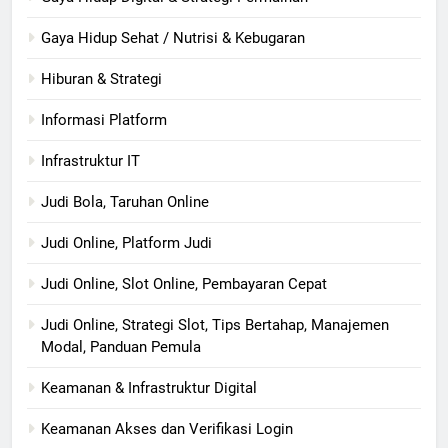
Gaya Hidup Sehat / Nutrisi & Kebugaran
Hiburan & Strategi
Informasi Platform
Infrastruktur IT
Judi Bola, Taruhan Online
Judi Online, Platform Judi
Judi Online, Slot Online, Pembayaran Cepat
Judi Online, Strategi Slot, Tips Bertahap, Manajemen
Modal, Panduan Pemula
Keamanan & Infrastruktur Digital
Keamanan Akses dan Verifikasi Login