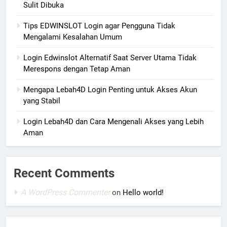
Sulit Dibuka
Tips EDWINSLOT Login agar Pengguna Tidak
Mengalami Kesalahan Umum
Login Edwinslot Alternatif Saat Server Utama Tidak
Merespons dengan Tetap Aman
Mengapa Lebah4D Login Penting untuk Akses Akun
yang Stabil
Login Lebah4D dan Cara Mengenali Akses yang Lebih
Aman
Recent Comments
A WordPress Commenter
on
Hello world!