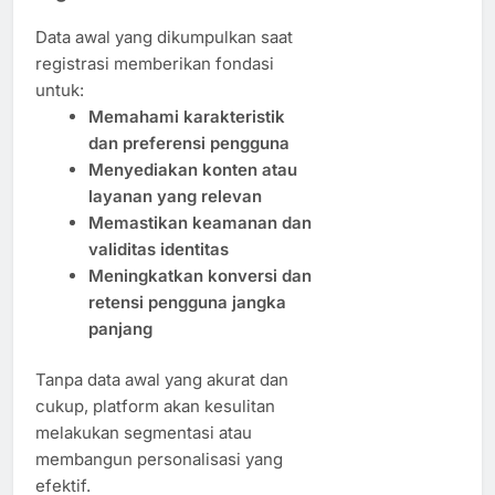
Data awal yang dikumpulkan saat
registrasi memberikan fondasi
untuk:
Memahami karakteristik
dan preferensi pengguna
Menyediakan konten atau
layanan yang relevan
Memastikan keamanan dan
validitas identitas
Meningkatkan konversi dan
retensi pengguna jangka
panjang
Tanpa data awal yang akurat dan
cukup, platform akan kesulitan
melakukan segmentasi atau
membangun personalisasi yang
efektif.