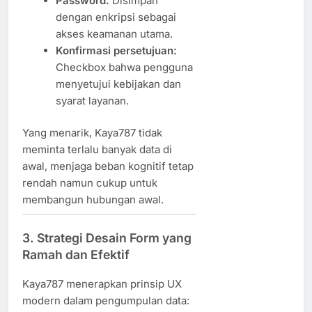
Password:
Disimpan
dengan enkripsi sebagai
akses keamanan utama.
Konfirmasi persetujuan:
Checkbox bahwa pengguna
menyetujui kebijakan dan
syarat layanan.
Yang menarik, Kaya787 tidak
meminta terlalu banyak data di
awal, menjaga beban kognitif tetap
rendah namun cukup untuk
membangun hubungan awal.
3. Strategi Desain Form yang
Ramah dan Efektif
Kaya787 menerapkan prinsip UX
modern dalam pengumpulan data: