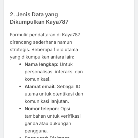
2. Jenis Data yang
Dikumpulkan Kaya787
Formulir pendaftaran di Kaya787
dirancang sederhana namun
strategis. Beberapa field utama
yang dikumpulkan antara lain:
Nama lengkap:
Untuk
personalisasi interaksi dan
komunikasi.
Alamat email:
Sebagai ID
utama untuk otentikasi dan
komunikasi lanjutan.
Nomor telepon:
Opsi
tambahan untuk verifikasi
ganda atau dukungan
pengguna.