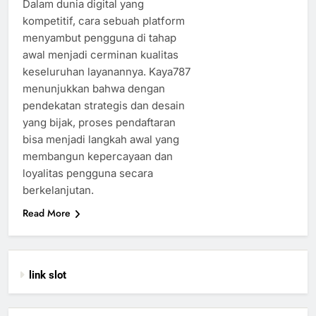
Dalam dunia digital yang
kompetitif, cara sebuah platform
menyambut pengguna di tahap
awal menjadi cerminan kualitas
keseluruhan layanannya. Kaya787
menunjukkan bahwa dengan
pendekatan strategis dan desain
yang bijak, proses pendaftaran
bisa menjadi langkah awal yang
membangun kepercayaan dan
loyalitas pengguna secara
berkelanjutan.
Read More
link slot