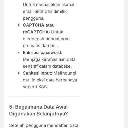
Untuk memastikan alamat
email aktif dan dimiliki
pengguna.
CAPTCHA atau
reCAPTCHA:
Untuk
mencegah pendaftaran
otomatis dari bot.
Enkripsi password:
Menjaga kerahasiaan data
sensitif dalam database.
Sanitasi input:
Melindungi
dari injeksi data berbahaya
seperti XSS.
5. Bagaimana Data Awal
Digunakan Selanjutnya?
Setelah pengguna mendaftar, data