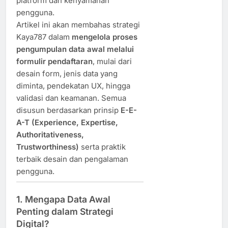
platform dan kenyamanan
pengguna.
Artikel ini akan membahas strategi
Kaya787 dalam
mengelola proses
pengumpulan data awal melalui
formulir pendaftaran
, mulai dari
desain form, jenis data yang
diminta, pendekatan UX, hingga
validasi dan keamanan. Semua
disusun berdasarkan prinsip
E-E-
A-T (Experience, Expertise,
Authoritativeness,
Trustworthiness)
serta praktik
terbaik desain dan pengalaman
pengguna.
1. Mengapa Data Awal
Penting dalam Strategi
Digital?