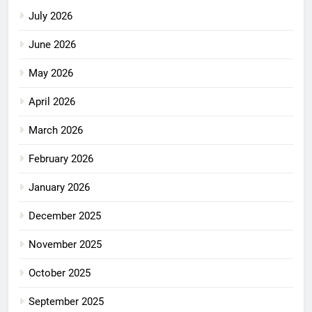
July 2026
June 2026
May 2026
April 2026
March 2026
February 2026
January 2026
December 2025
November 2025
October 2025
September 2025