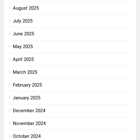
August 2025
July 2025
June 2025
May 2025
April 2025
March 2025
February 2025
January 2025
December 2024
November 2024
October 2024