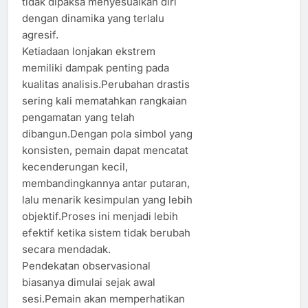
tidak dipaksa menyesuaikan diri
dengan dinamika yang terlalu
agresif.
Ketiadaan lonjakan ekstrem
memiliki dampak penting pada
kualitas analisis.Perubahan drastis
sering kali mematahkan rangkaian
pengamatan yang telah
dibangun.Dengan pola simbol yang
konsisten, pemain dapat mencatat
kecenderungan kecil,
membandingkannya antar putaran,
lalu menarik kesimpulan yang lebih
objektif.Proses ini menjadi lebih
efektif ketika sistem tidak berubah
secara mendadak.
Pendekatan observasional
biasanya dimulai sejak awal
sesi.Pemain akan memperhatikan