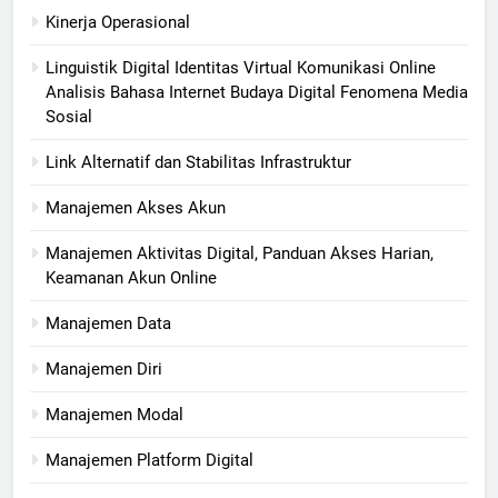
Kinerja Operasional
Linguistik Digital Identitas Virtual Komunikasi Online
Analisis Bahasa Internet Budaya Digital Fenomena Media
Sosial
Link Alternatif dan Stabilitas Infrastruktur
Manajemen Akses Akun
Manajemen Aktivitas Digital, Panduan Akses Harian,
Keamanan Akun Online
Manajemen Data
Manajemen Diri
Manajemen Modal
Manajemen Platform Digital