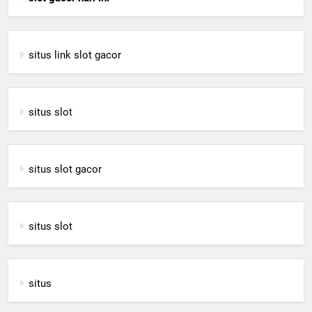
situs link slot gacor
situs slot
situs slot gacor
situs slot
situs