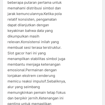
beberapa putaran pertama untuk
memahami distribusi simbol dan
jarak kemunculannya.Ketika pola
relatif konsisten, pengamatan
dapat dilanjutkan dengan
keyakinan bahwa data yang
dikumpulkan masih
relevan.Konsistensi inilah yang
membuat sesi terasa terstruktur.
Slot gacor hari ini yang
menampilkan stabilitas simbol juga
membantu menjaga ketenangan
emosional.Permainan dengan
lonjakan ekstrem cenderung
memicu reaksi impulsif.Sebaliknya,
alur yang seimbang
memungkinkan pemain tetap fokus
dan berpikir jernih.Ketenangan ini
penting untuk memastikan