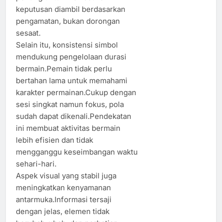
keputusan diambil berdasarkan
pengamatan, bukan dorongan
sesaat.
Selain itu, konsistensi simbol
mendukung pengelolaan durasi
bermain.Pemain tidak perlu
bertahan lama untuk memahami
karakter permainan.Cukup dengan
sesi singkat namun fokus, pola
sudah dapat dikenali.Pendekatan
ini membuat aktivitas bermain
lebih efisien dan tidak
mengganggu keseimbangan waktu
sehari-hari.
Aspek visual yang stabil juga
meningkatkan kenyamanan
antarmuka.Informasi tersaji
dengan jelas, elemen tidak