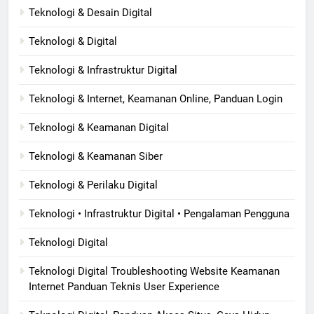
Teknologi & Desain Digital
Teknologi & Digital
Teknologi & Infrastruktur Digital
Teknologi & Internet, Keamanan Online, Panduan Login
Teknologi & Keamanan Digital
Teknologi & Keamanan Siber
Teknologi & Perilaku Digital
Teknologi • Infrastruktur Digital • Pengalaman Pengguna
Teknologi Digital
Teknologi Digital Troubleshooting Website Keamanan
Internet Panduan Teknis User Experience