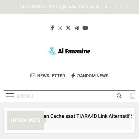
Skip
Login Edwinslot Alternatif Saat Server Utama
to
Tidak Merespons dengan Tetap Aman
content
Mengapa Lebah4D Login Penting untuk Akses
Akun yang Stabil
Cara Membersihkan Cache saat TIARA4D Link
Alternatif Sulit Dibuka
Tips EDWINSLOT Login agar Pengguna Tidak
Mengalami Kesalahan Umum
Login Edwinslot Alternatif Saat Server Utama
Tidak Merespons dengan Tetap Aman
Al Fananine
Dapatkan Fashion Dan Aksesori Berkualitas
Mengapa Lebah4D Login Penting untuk Akses
NEWSLETTER
RANDOM NEWS
Akun yang Stabil
Di Al Fananine. Pilihan Untuk Gaya Yang
Stylish Dan Modis.
MENU
ara Membersihkan Cache saat TIARA4D Link Alternatif Sulit D
HEADLINES
 Weeks Ago