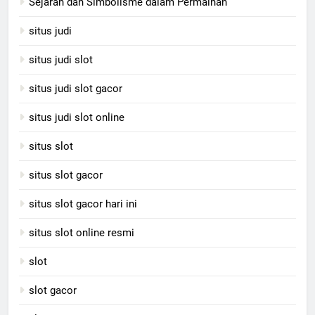
Sejarah dan Simbolisme dalam Permainan
situs judi
situs judi slot
situs judi slot gacor
situs judi slot online
situs slot
situs slot gacor
situs slot gacor hari ini
situs slot online resmi
slot
slot gacor