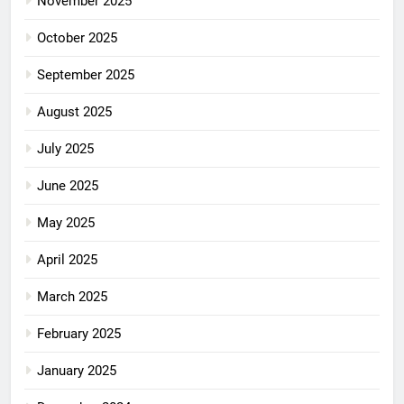
November 2025
October 2025
September 2025
August 2025
July 2025
June 2025
May 2025
April 2025
March 2025
February 2025
January 2025