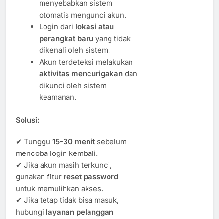
menyebabkan sistem
otomatis mengunci akun.
Login dari
lokasi atau
perangkat baru
yang tidak
dikenali oleh sistem.
Akun terdeteksi melakukan
aktivitas mencurigakan
dan
dikunci oleh sistem
keamanan.
Solusi:
✔ Tunggu
15-30 menit
sebelum
mencoba login kembali.
✔ Jika akun masih terkunci,
gunakan fitur
reset password
untuk memulihkan akses.
✔ Jika tetap tidak bisa masuk,
hubungi
layanan pelanggan