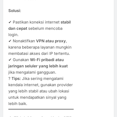
Solusi:
✔ Pastikan koneksi internet
stabil
dan cepat
sebelum mencoba
login.
✔ Nonaktifkan
VPN atau proxy
,
karena beberapa layanan mungkin
membatasi akses dari IP tertentu.
✔ Gunakan
Wi-Fi pribadi atau
jaringan seluler yang lebih kuat
jika mengalami gangguan.
?
Tips:
Jika sering mengalami
kendala internet, gunakan provider
yang lebih stabil atau ubah lokasi
untuk mendapatkan sinyal yang
lebih baik.