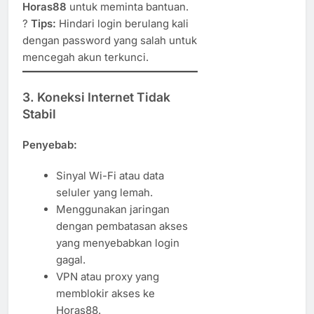
Horas88
untuk meminta bantuan.
?
Tips:
Hindari login berulang kali
dengan password yang salah untuk
mencegah akun terkunci.
3. Koneksi Internet Tidak
Stabil
Penyebab:
Sinyal Wi-Fi atau data
seluler yang lemah.
Menggunakan jaringan
dengan pembatasan akses
yang menyebabkan login
gagal.
VPN atau proxy yang
memblokir akses ke
Horas88.