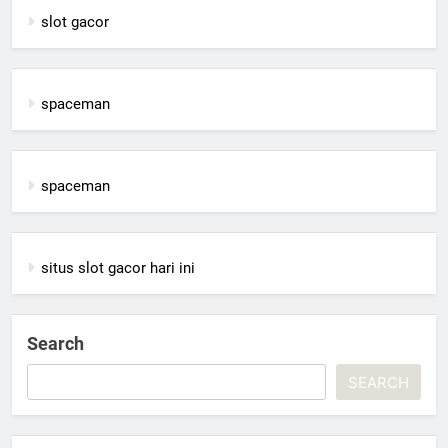
slot gacor
spaceman
spaceman
situs slot gacor hari ini
Search
SEARCH