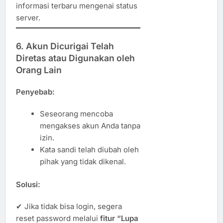
informasi terbaru mengenai status
server.
6. Akun Dicurigai Telah
Diretas atau Digunakan oleh
Orang Lain
Penyebab:
Seseorang mencoba
mengakses akun Anda tanpa
izin.
Kata sandi telah diubah oleh
pihak yang tidak dikenal.
Solusi:
✔ Jika tidak bisa login, segera
reset password melalui
fitur “Lupa