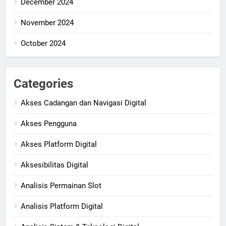
December 2024
November 2024
October 2024
Categories
Akses Cadangan dan Navigasi Digital
Akses Pengguna
Akses Platform Digital
Aksesibilitas Digital
Analisis Permainan Slot
Analisis Platform Digital