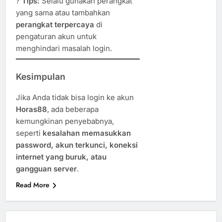
?
Tips:
Selalu gunakan perangkat
yang sama atau tambahkan
perangkat terpercaya
di
pengaturan akun untuk
menghindari masalah login.
Kesimpulan
Jika Anda tidak bisa login ke akun
Horas88
, ada beberapa
kemungkinan penyebabnya,
seperti
kesalahan memasukkan
password, akun terkunci, koneksi
internet yang buruk, atau
gangguan server
.
Read More