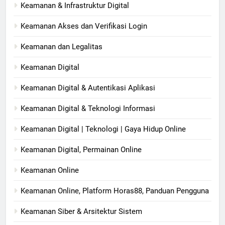
Keamanan & Infrastruktur Digital
Keamanan Akses dan Verifikasi Login
Keamanan dan Legalitas
Keamanan Digital
Keamanan Digital & Autentikasi Aplikasi
Keamanan Digital & Teknologi Informasi
Keamanan Digital | Teknologi | Gaya Hidup Online
Keamanan Digital, Permainan Online
Keamanan Online
Keamanan Online, Platform Horas88, Panduan Pengguna
Keamanan Siber & Arsitektur Sistem